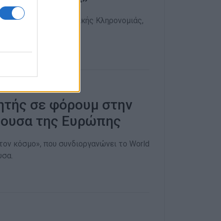
κτύου Άυλης Πολιτιστικής Κληρονομιάς,
 Πατούνη"
ητής σε φόρουμ στην
ύουσα της Ευρώπης
τον κόσμο», που συνδιοργανώνει το World
υσα.