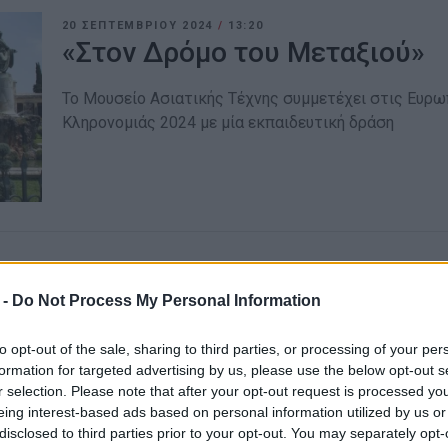
20 ΣΕΠΤΕΜΒΡΊΟΥ 2024
/
13:20
«Στον Δρόμο του Μεταξιού»
Το Μουσείο Ασιατικής Τέχνης συμμετέχει στις Ευρ
Κληρονομιάς 2024 με μία εκπαιδευτική δράση
16 ΣΕΠΤΕΜΒΡΊΟΥ 2024
/
17:52
Ευρωπαϊκές Ημέρες Πολιτιστι
 -
Do Not Process My Personal Information
Δράση από την Culturepolis
to opt-out of the sale, sharing to third parties, or processing of your per
formation for targeted advertising by us, please use the below opt-out s
29 Σεπτεμβρίου - Η δράση θα γίνει στα ελληνικά. Θ
r selection. Please note that after your opt-out request is processed y
γονέων και παιδιών. Ώρα έναρξης: 17:30 - Ώρα λήξης: 
eing interest-based ads based on personal information utilized by us or
disclosed to third parties prior to your opt-out. You may separately opt-