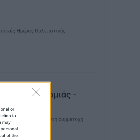
ωπαϊκές Ημέρες Πολιτιστικής
κές Κληρονομιάς -
sonal or
ection to
α δοθεί προτεραιότητα στη συμμετοχή
ou may
19:30
 personal
out of the