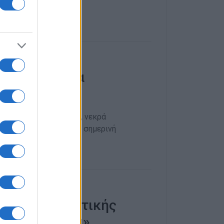
κόσμια Ημέρα
οιπα του παρελθόντος, νεκρά
 παραμεριστούν από τη σημερινή
 ζωής και έμπνευσης
υλης Πολιτιστικής
 Πετεγολέτσα»