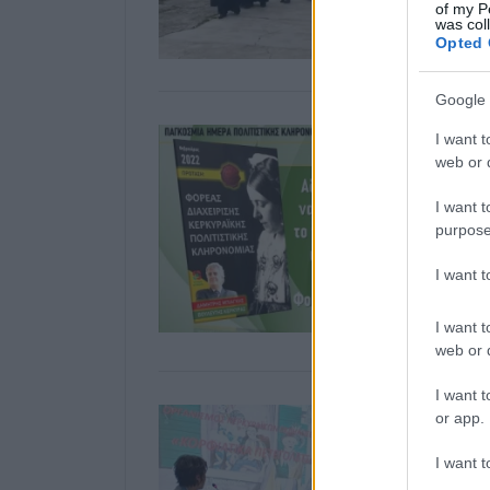
of my P
was col
Opted 
Google 
I want t
web or d
I want t
purpose
I want 
I want t
web or d
I want t
or app.
I want t