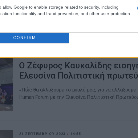
o allow Google to enable storage related to security, including
Παρουσιάστηκαν από τον ΟΚΕ στη Συνάντηση του Δι
cation functionality and fraud prevention, and other user protection.
μαζί με τις "Τηγανίτες τ΄ Αγιού" και τη "Σαπωνοποιία
CONFIRM
29 ΣΕΠΤΕΜΒΡΊΟΥ 2023
/
13:19
Ο Ζέφυρος Καυκαλίδης εισηγ
Ελευσίνα Πολιτιστική πρωτε
«Πώς θα αλλάξουμε το μυαλό μας, για να αλλάξουμε 
Human Forum με την Ελευσίνα Πολιτιστική Πρωτεύο
21 ΣΕΠΤΕΜΒΡΊΟΥ 2023
/
14:55