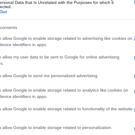
ersonal Data that Is Unrelated with the Purposes for which it
lected.
Out
consents
o allow Google to enable storage related to advertising like cookies on
18 ΑΠΡΙΛΊΟΥ 2024
/
10:08
Μήνυμα Μπιάγκη για την Παγ
evice identifiers in apps.
Πολιτιστικής Κληρονομιάς
o allow my user data to be sent to Google for online advertising
s.
Η Πολιτιστική μας Κληρονομιά δεν είναι απλά κατάλ
to allow Google to send me personalized advertising.
αντικείμενα, ξεχασμένες παραδόσεις, που πρέπει να
κοινωνία, αλλά αποτελούν αναντικατάστατες πηγές
o allow Google to enable storage related to analytics like cookies on
evice identifiers in apps.
o allow Google to enable storage related to functionality of the website
26 NOV 2023
/
22:42
Υποψήφια για το Ευρετήριο Ά
o allow Google to enable storage related to personalization.
Κληρονομιάς τα «Κορφιάτικα