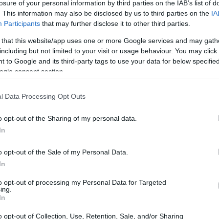
losure of your personal information by third parties on the IAB’s list of
. This information may also be disclosed by us to third parties on the
IA
Participants
that may further disclose it to other third parties.
06 ΙΟΥΛΊΟΥ 2024
/
15:52
 that this website/app uses one or more Google services and may gath
«Εξαιτίας σου, ποίηση, καίγετ
including but not limited to your visit or usage behaviour. You may click 
 to Google and its third-party tags to use your data for below specifi
Εκθεση αφιερωμένη στον Ιά
ogle consent section.
Στο Παλαιό Φρούριο από 10/9 έως 30/9 2024
l Data Processing Opt Outs
o opt-out of the Sharing of my personal data.
In
o opt-out of the Sale of my Personal Data.
13 ΙΟΥΝΊΟΥ 2024
/
12:28
In
Ο "χορός των παπάδων" στο Ε
to opt-out of processing my Personal Data for Targeted
Πολιτιστικής Κληρονομιάς τη
ing.
In
Τα Δελτία για τα δεκαεννέα στοιχεία άυλης πολιτισ
o opt-out of Collection, Use, Retention, Sale, and/or Sharing