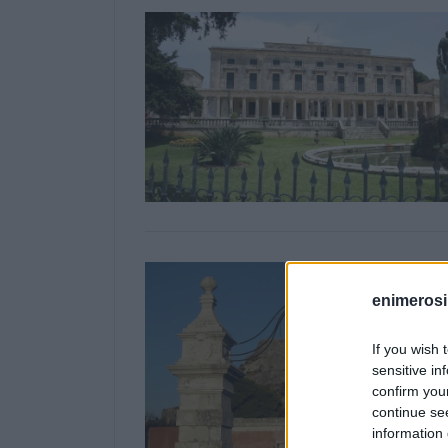
enimerosi
If you wish 
sensitive in
confirm you
continue se
information 