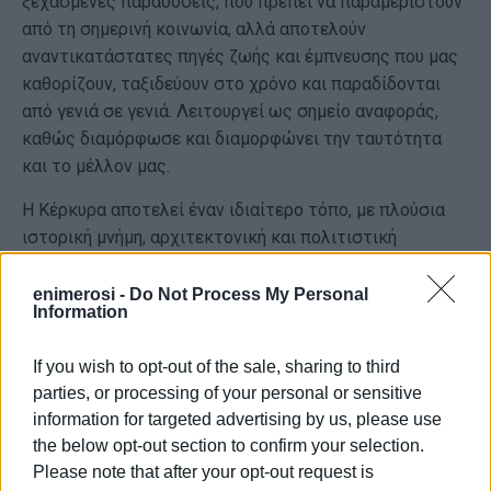
ξεχασμένες παραδόσεις, που πρέπει να παραμεριστούν
από τη σημερινή κοινωνία, αλλά αποτελούν
αναντικατάστατες πηγές ζωής και έμπνευσης που μας
καθορίζουν, ταξιδεύουν στο χρόνο και παραδίδονται
από γενιά σε γενιά. Λειτουργεί ως σημείο αναφοράς,
καθώς διαμόρφωσε και διαμορφώνει την ταυτότητα
και το μέλλον μας.
Η Κέρκυρα αποτελεί έναν ιδιαίτερο τόπο, με πλούσια
ιστορική μνήμη, αρχιτεκτονική και πολιτιστική
κληρονομιά, η οποία αποτυπώνεται σε μια πληθώρα
παραδοσιακών και ιστορικών μνημείων που χρήζουν
enimerosi -
Do Not Process My Personal
Information
προστασίας και ανάδειξης, αλλά και σε έναν
ανεκτίμητο θησαυρό άυλου πολιτιστικού αποθέματος
If you wish to opt-out of the sale, sharing to third
που γενιές ολόκληρες διαφύλαξαν με τιτάνιες
parties, or processing of your personal or sensitive
προσπάθειες, περισσό ενδιαφέρον και μόχθο, στα αγνά
information for targeted advertising by us, please use
κύτταρα του πολιτισμού, στις τοπικές μας κοινωνίες
the below opt-out section to confirm your selection.
(πολιτιστικοί σύλλογοι, φιλαρμονικές και διάφορα
Please note that after your opt-out request is
άλλα σωματεία πολιτισμού, ανεξάρτητοι φορείς αλλά