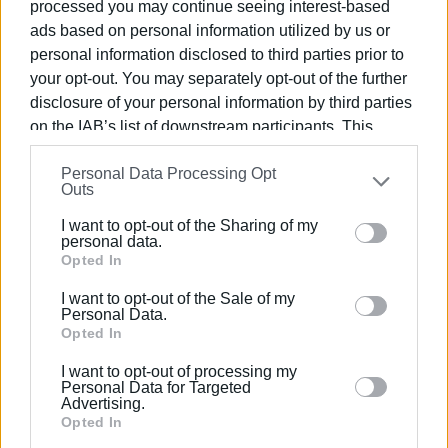
processed you may continue seeing interest-based
και πολιτιστικοί οργανισμοί δήμων).
ads based on personal information utilized by us or
personal information disclosed to third parties prior to
Ευθύνη όλων μας είναι να συνειδητοποιήσουμε την
your opt-out. You may separately opt-out of the further
αδήριτη ανάγκη για την προστασία του πολιτισμικού
disclosure of your personal information by third parties
μας πλούτου συντονισμένα μέσα από την πρόταση που
on the IAB’s list of downstream participants. This
έχουμε καταθέσει ανοικτά (από τον Φεβρουάριο του
information may also be disclosed by us to third parties
2022) για τη δημιουργία ενός Φορέα Διαχείρισής της
Personal Data Processing Opt
on the
IAB’s List of Downstream Participants
that may
ώστε να περιφρουρήσουμε τα στοιχεία του πολιτισμού
Outs
further disclose it to other third parties.
μας διαφυλάττοντας όσα κληρονομήσαμε στις γενιές
I want to opt-out of the Sharing of my
που θα ακολουθήσουν
Please note that this website/app uses one or more
personal data.
Google services and may gather and store information
Opted In
Εμφανίσεις: 76
including but not limited to your visit or usage
I want to opt-out of the Sale of my
behaviour. You may click to grant or deny consent to
Personal Data.
Ακολουθήστε το enimerosi στο
Facebook
Google and its third-party tags to use your data for
Opted In
below specified purposes in below Google consent
I want to opt-out of processing my
section.
Personal Data for Targeted
Advertising.
Συνδρομητές στο e-paper
Opted In