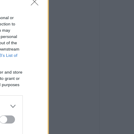
sonal or
ection to
ou may
 personal
out of the
 downstream
B’s List of
er and store
to grant or
ed purposes