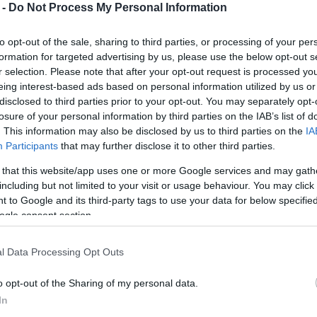
του ποιητή, ακολουθώντας μία στοιχειώδη
 -
Do Not Process My Personal Information
οτίβα, όπως αυτά εξελίσσονται μέσα στην πορεία
to opt-out of the sale, sharing to third parties, or processing of your per
αίτερη σχέση του Ιάσωνα Δεπούντη με τον κερκυραίο
formation for targeted advertising by us, please use the below opt-out s
ικηφόρο Βρεττάκο. Ο Βρεττάκος έζησε ως πολιτικός
r selection. Please note that after your opt-out request is processed y
σταλότσι (Kinderdorf Pestalozzi) στο ελβετικό
eing interest-based ads based on personal information utilized by us or
κε αφορμή να αναζητήσει και ο Δεπούντης καταφύγιο
disclosed to third parties prior to your opt-out. You may separately opt-
το 1969.
losure of your personal information by third parties on the IAB’s list of
. This information may also be disclosed by us to third parties on the
IA
, παρά το γεγονός ότι ασχολήθηκε εκτενώς με
Participants
that may further disclose it to other third parties.
ς. Έγραψε μεταξύ άλλων πεζογραφήματα, δοκίμια,
 that this website/app uses one or more Google services and may gath
, όλες αυτές οι μορφές υποτάσσονται τελικά σε μία
including but not limited to your visit or usage behaviour. You may click 
 to Google and its third-party tags to use your data for below specifi
ogle consent section.
 Ιστορικά Αρχεία του Μουσείου Μπενάκη και από το
ι στην έκθεση το ευρύ φάσμα του έργου του
l Data Processing Opt Outs
 υλικό, κατατοπιστικά πάνελ, διάφορα προσωπικά
υ ίδιου αλλά και του Νίκου Βεντούρα.
o opt-out of the Sharing of my personal data.
In
 κολάζ και «μετακείμενα», δημιουργίες