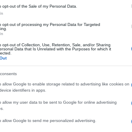
ελευταίας περιόδου του ποιητή, κατά την οποία η
o opt-out of the Sale of my Personal Data.
τητας, αποκαλύπτουν την ενιαία και ρευστή σχέση
In
 του Ιάσωνα Δεπούντη.
to opt-out of processing my Personal Data for Targeted
ωή και το έργο του Ιάσωνα Δεπούντη στην Ελβετία:
ing.
In
 του Αναστασία και τον γιο τους Δημήτρη
o opt-out of Collection, Use, Retention, Sale, and/or Sharing
ιευθυντής του Ελληνικού Σπιτιού στο χωριό
ersonal Data that Is Unrelated with the Purposes for which it
lected.
υλα στους πρόποδες των Άλπεων.
Out
ών προσωπικοτήτων της Ελβετίας, έργα των οποίων
consents
o allow Google to enable storage related to advertising like cookies on
π.χ. «Το κάλεσμα της Δημοκρατίας»), η χώρα που του
evice identifiers in apps.
 μέρος του έργου του μακριά από την τότε θλιβερή
o allow my user data to be sent to Google for online advertising
s.
χρόνια στην ελληνική κοινότητα της Ζυρίχης και τις
ιανοούμενος στην ελβετική αυτή πόλη που
to allow Google to send me personalized advertising.
Limmat-Athen).