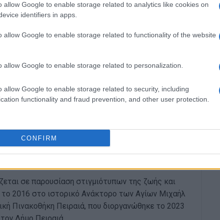
o allow Google to enable storage related to analytics like cookies on
πλευράς για το έργο του Δεπούντη αλλά και στην
evice identifiers in apps.
ρέτο, βιογραφικό σημείωμα και ποίημα του Ι.
o allow Google to enable storage related to functionality of the website
ο της μόνιμης έκθεσης στο ερευνητικό κέντρο
Maria, ανάμεσα σε παρόμοια κάδρα αφιερωμένα
da, Hermann Hesse και άλλους.
o allow Google to enable storage related to personalization.
ου Νίτσε» στη Σιλς-Μαρία βρίσκεται απέναντι από
o allow Google to enable storage related to security, including
οποία έχει διατηρηθεί στην αυθεντική μορφή της.
cation functionality and fraud prevention, and other user protection.
ετικοί Συσχετισμοί, Διάλογος με την Ιστορία»
έλλης αφιερώνει ένα κεφάλαιο στον Ιάσωνα
 “εξέχοντες Έλληνες”, οι οποίοι άφησαν ανεξίτηλα
CONFIRM
στην Ελβετία […] ως “Πρεσβευτές της Ελλάδος […]”
».
ζεται σε παρουσίαση στιγμιότυπων της ζωής και
ς το 2016 στο ιστορικό Ανάκτορο των Αγίων Μιχαήλ
ική Πινακοθήκη Πειραιά, που διοργανώθηκε το 2023
τον Δήμο Πειραιά.