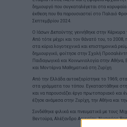
δημιουργό που συγκαταλέγεται στα κορυφαία 
έκθεση που θα παρουσιαστεί στο Παλαιό Φρούρ
Σεπτεμβρίου 2024.
Ο Ιάσων Δεπούντης γεννήθηκε στην Κέρκυρα 
Από τότε μέχρι και τον θάνατό του, το 2008
στα κύρια λογοτεχνικά και επιστημονικά ρεύ
δημιουργικό, φοίτησε στην Σχολή Προσαλέντη
Παιδαγωγικά και Κοινωνιολογία στην Αθήνα, 
και Μοντέρνα Μαθηματικά στη Ζυρίχη.
Από την Ελλάδα αυτοεξορίστηκε το 1969, στα
στα γράμματα του τόπου. Εγκαταστάθηκε στην
και να παρουσιάζει έργο πρωτοποριακό και έ
έζησε ανάμεσα στην Ζυρίχη, την Αθήνα και τη
Συνδέθηκε φιλικά και πνευματικά με τους Μι
Βεντούρα, Αλέξανδρο Αργυρίου, Νικηφόρο Βρε