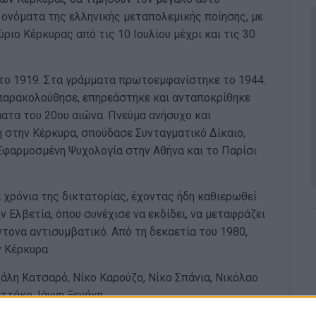
ονόματα της ελληνικής μεταπολεμικής ποίησης, με
ιο Κέρκυρας από τις 10 Ιουλίου μέχρι και τις 30
το 1919. Στα γράμματα πρωτοεμφανίστηκε το 1944.
, παρακολούθησε, επηρεάστηκε και ανταποκρίθηκε
ματα του 20ου αιώνα. Πνεύμα ανήσυχο και
 στην Κέρκυρα, σπούδασε Συνταγματικό Δίκαιο,
Εφαρμοσμένη Ψυχολογία στην Αθήνα και το Παρίσι
 χρόνια της δικτατορίας, έχοντας ήδη καθιερωθεί
 Ελβετία, όπου συνέχισε να εκδίδει, να μεταφράζει
ντονα αντισυμβατικό. Από τη δεκαετία του 1980,
ν Κέρκυρα.
χάλη Κατσαρό, Νίκο Καρούζο, Νίκο Σπάνια, Νικόλαο
ττάκο, Ιάννη Ξενάκη.