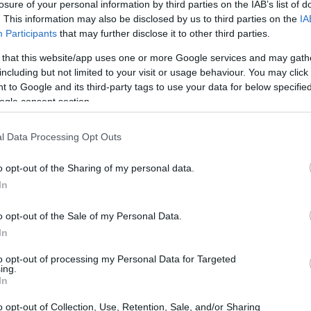
losure of your personal information by third parties on the IAB’s list of
της Ιόνιας Γης
. This information may also be disclosed by us to third parties on the
IA
Participants
that may further disclose it to other third parties.
Συνεργασία σε εκπαιδευτικό, επιστημονικό και ερευ
 that this website/app uses one or more Google services and may gath
Σύμπραξης της Περιφέρειας Ιονίων Νήσων και του 
including but not limited to your visit or usage behaviour. You may click 
και Ιστορικής Κληρονομιάς του Ιονίου Πανεπιστημίο
 to Google and its third-party tags to use your data for below specifi
πρωτογενή τομέα
ogle consent section.
l Data Processing Opt Outs
o opt-out of the Sharing of my personal data.
29 ΑΥΓΟΎΣΤΟΥ 2020
/
14:27
In
Γαλιατσάτος: «Σε εξέλιξη 30 
στην ΑΝ.Α.Σ.Α»
o opt-out of the Sale of my Personal Data.
In
Ούτε ένα, ούτε δύο, αλλά 30 έργα αποκατάστασης συ
to opt-out of processing my Personal Data for Targeted
Πολιτιστικής Αρχαιολογικής & Εκκλησιαστικής κληρ
ing.
προϋπολογισμού 66 εκατ.€, «τρέχουν» μετά από ενέ
In
Αρχής, υπογραμμίζει ο πρώην Περιφερειάρχης Ιονίω
o opt-out of Collection, Use, Retention, Sale, and/or Sharing