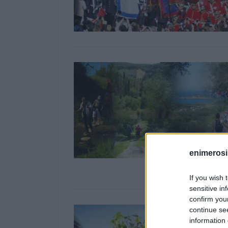
enimerosi
If you wish 
sensitive in
confirm you
continue se
information 