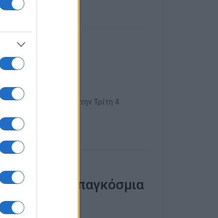
η»
ο ΠΑΜΕ στην
ής ομάδας του ΠΑΜΕ, την Τρίτη 4
ληση για την παγκόσμια
ν Unesco»