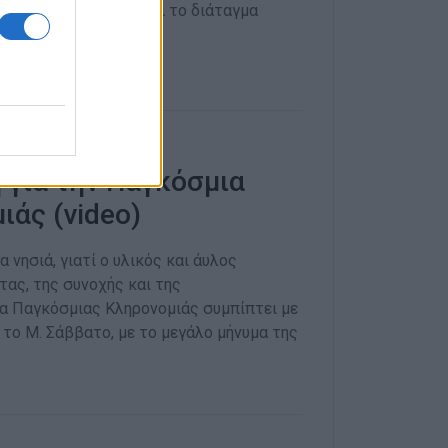
του τουρκικού ΣτΕ και το διάταγμα
 για την Παγκόσμια
ιάς (video)
α νησιά, γιατί ο υλικός και άυλος
τας, της συνοχής και της
ρα Παγκόσμιας Κληρονομιάς συμπίπτει με
 το Μ. Σάββατο, με το μεγάλο μήνυμα της