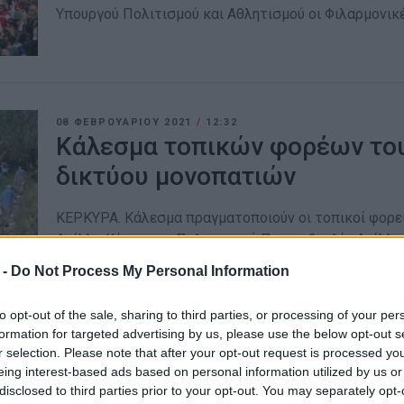
Υπουργού Πολιτισμού και Αθλητισμού οι Φιλαρμονικ
08 ΦΕΒΡΟΥΑΡΊΟΥ 2021
/
12:32
Κάλεσμα τοπικών φορέων του
δικτύου μονοπατιών
ΚΕΡΚΥΡΑ. Κάλεσμα πραγματοποιούν οι τοπικοί φορεί
Αρίλλα Κέρκυρας, Πολιτιστική Πρωτοβουλία Αρίλλα
προς τους Δημάρχους της Κέρκυρας, τοπικούς δημόσ
 -
Do Not Process My Personal Information
Αθλητικούς
to opt-out of the sale, sharing to third parties, or processing of your per
formation for targeted advertising by us, please use the below opt-out s
r selection. Please note that after your opt-out request is processed y
eing interest-based ads based on personal information utilized by us or
09 ΔΕΚΕΜΒΡΊΟΥ 2020
/
12:06
disclosed to third parties prior to your opt-out. You may separately opt-
Ο στόχος της ανάδειξης του 