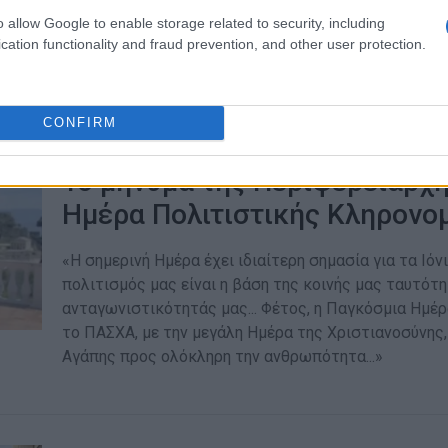
Αντίδραση του υπουργού Εξωτερικών στην απόφαση 
o allow Google to enable storage related to security, including
Ερντογάν να μετατρέψει την Αγία Σοφία σε τζαμί
cation functionality and fraud prevention, and other user protection.
CONFIRM
18 ΑΠΡΙΛΊΟΥ 2020
/
13:31
Το μήνυμα της Περιφερειάρχη
Ημέρα Πολιτιστικής Κληρονομ
«Η σημερινή Ημέρα έχει ιδιαίτερη σημασία για τα Ιόνι
πολιτισμός μας είναι η βάση της κοινής μας ταυτότη
ανταγωνιστικότητάς μας... Φέτος, η Παγκόσμια Ημέ
το ΠΑΣΧΑ, με την μεγάλη Ημέρα της Χριστιανοσύνης,
Αγάπης προς ολόκληρη την ανθρωπότητα...»