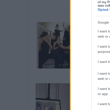
of my P
was col
Opted 
Google 
I want t
web or d
I want t
purpose
I want 
I want t
web or d
I want t
or app.
I want t