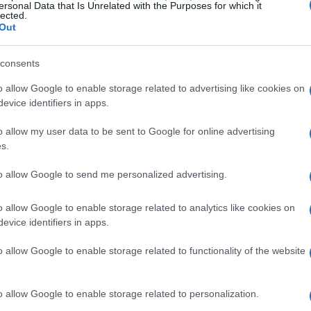
φορά- τη Νέα Δημοκρατία για «βάναυση οικειοποίησ
ersonal Data that Is Unrelated with the Purposes for which it
lected.
Out
consents
01 ΑΥΓΟΎΣΤΟΥ 2020
/
12:02
«Moving the distance» από τ
o allow Google to enable storage related to advertising like cookies on
evice identifiers in apps.
Ανουντσιάτα
o allow my user data to be sent to Google for online advertising
Χοροθεατρικό δρώμενο από το τμήμα της πολιτιστικ
s.
Αυγούστου, στις 20:00
to allow Google to send me personalized advertising.
o allow Google to enable storage related to analytics like cookies on
evice identifiers in apps.
10 ΙΟΥΛΊΟΥ 2020
/
18:54
o allow Google to enable storage related to functionality of the website
Δένδιας για Αγ. Σοφιά: «Πρόκ
πολιτιστική κληρονομιά & τη
o allow Google to enable storage related to personalization.