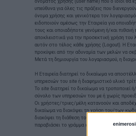
ονόματος χρήσης (user name) που ο ίδιοι θα 
υπεύθυνα για όλες τις πράξεις που διενεργο
όνομα χρήσης και γενικότερα τον λογαριασμό 
ειδοποιούν αμέσως την Εταιρεία για οποιαδή
τους και οποιαδήποτε γενόμενη ή/και πιθανή 
αποκλειστικά για την προσεκτική χρήση του 
αυτόν στο τέλος κάθε χρήσης (Logout). Η Ετα
προκύψει από την αδυναμία των μελών να σε
Μετά τη δημιουργία του λογαριασμού, η διαγρα
Η Εταιρεία διατηρεί το δικαίωμα να αποστέλ
υπηρεσιών του site ή διαφημιστικό υλικό τρ
Το site διατηρεί το δικαίωμα να τροποποιεί ή
σύνολο των υπηρεσιών του με ή χωρίς προει
Οι χρήστες/τριες/μέλη κατανοούν και αποδέχ
δικαίωμα να διακόψει τη χρήση του/των κωδι
διακόψει τη διάθεση του περιεχομένου τους 
enimerosi
παραβιάσει το γράμμα και το πνεύμα των πα