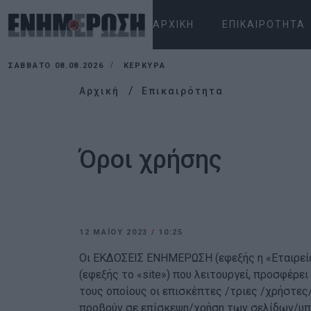
ΑΡΧΙΚΉ
ΕΠΙΚΑΙΡΌΤΗΤΑ
ΣΆΒΒΑΤΟ 08.08.2026
ΚΕΡΚΥΡΑ
Αρχική
Επικαιρότητα
Όροι χρήσης
12 ΜΑΪ́ΟΥ 2023
/
10:25
Oι ΕΚΔΟΣΕΙΣ ΕΝΗΜΕΡΩΣΗ (εφεξής η «Εταιρεία
(εφεξής το «site») που λειτουργεί, προσφέρε
τους οποίους οι επισκέπτες /τριες /χρήστες
προβούν σε επίσκεψη/χρήση των σελίδων/υπ