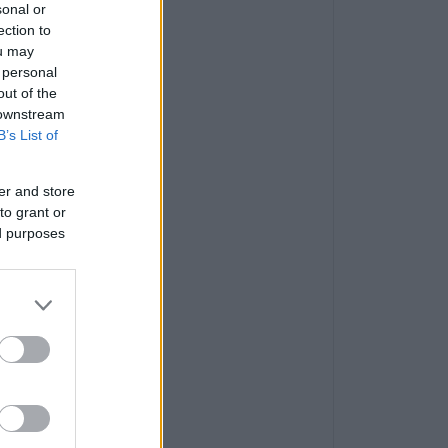
sonal or
ection to
ou may
 personal
out of the
 downstream
B’s List of
er and store
to grant or
ed purposes