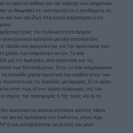
αια τη σχετική ευθύνη για την παροχή των υπηρεσιών
πει να θεωρηθεί ότι ενστερνίζεται ή αποδέχεται το
ν και των σελίδων στα οποία παραπέμπει ή ότι
τρόπο.
 χρήστες/τριες του τη δυνατότητα αγοράς
 ηλεκτρονικού εμπορίου μεταξύ επισκεπτών,
τό τάσσει και μεριμνώντας για την προστασία των
η χρήση των υπηρεσιών αυτών. Το site
0 για τις πωλήσεις από απόσταση και τις
τασία των Καταναλωτών. Έτσι, το site ενημερώνουν
 τα ουσιώδη χαρακτηριστικά του αγαθού ή/και των
ην ποσότητα και τις δαπάνες μεταφοράς, δ) το φόρο
ται στην τιμή, ε) τον τρόπο πληρωμής, στ) τον
ια ισχύος της προσφοράς ή της τιμής και η) το
 δεν συνεπάγεται κανένα επιπλέον κόστος πέραν
την γενική πρόσβαση στο διαδίκτυο, όπως έχει
SP’s) και καταβάλλεται σε αυτούς και μόνο.