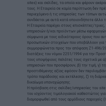
sites) και σελίδες, τα οποία και φέρουν ακέρ
τους. Η Εταιρεία σε καμία περίπτωση δεν πρέ
περιεχόμενο ή τις υπηρεσίες των τόπων αυτώ
συνδέεται με αυτά κατά οποιονδήποτε άλλο 
Η Εταιρεία παρέχει στους επισκέπτες/τριες,
υπηρεσιών ή/και προϊόντων μέσω εφαρμογών
σύμφωνα με τους ειδικότερους όρους που αυ
προσωπικών στοιχείων που υποβάλλουν για τ
συμμορφώνεται προς την απόφαση Ζ1-496/200
διατάξεις του νόμου 2251/1994 για την Προσ
τους υποψήφιους πελάτες τους σχετικά με α)
υπηρεσιών που προσφέρουν, β) την τιμή, γ) τ
προστιθέμενης αξίας εφόσον δεν περιλαμβάνε
τρόπο παράδοσης και εκτέλεσης, ζ) τη διάρκε
δικαίωμα υπαναχώρησης.
Η πρόσβαση στις σελίδες/υπηρεσίες του site
του ισχύοντος τιμολογιακού καθεστώτος για 
διαμορφωθεί από τους αρμόδιους παροχείς (I