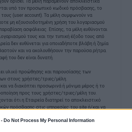
έχουν ορίσει. Τα μέλη παραμένουν αποκλειστικά
ύνται υπό τον προσωπικό κωδικό πρόσβασης, το
τους (user account). Τα μέλη συμφωνούν να
ποτε μη εξουσιοδοτημένη χρήση του λογαριασμού
παραβίαση ασφάλειας. Επίσης, τα μέλη ευθύνονται
λογαριασμού τους και την τυπική έξοδο τους από
ιρεία δεν ευθύνεται για οποιαδήποτε βλάβη ή ζημία
βαστούν και να ακολουθήσουν την παρούσα ρήτρα.
φή του δεν είναι δυνατή.
λει υλικό προώθησης και παρουσίασης των
ίτων στους χρήστες/τριες/μέλη.
/και να διακόπτει προσωρινά ή μόνιμα μέρος ή το
δοποίηση προς τους χρήστες/τριες/μέλη του.
ονται ότι η Εταιρεία διατηρεί το αποκλειστικό
κών πρόσβασης στις υπηρεσίες του site ή/και να
στους χρήστες/τριες/μέλη που πιστεύει ότι έχουν
 -
Do Not Process My Personal Information
ρόντων όρων χρήσης.