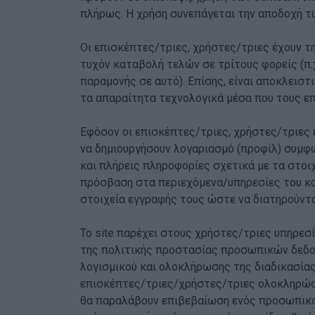
πλήρως. Η χρήση συνεπάγεται την αποδοχή 
Οι επισκέπτες/τριες, χρήστες/τριες έχουν τ
τυχόν καταβολή τελών σε τρίτους φορείς (π.
παραμονής σε αυτό). Επίσης, είναι αποκλειστ
τα απαραίτητα τεχνολογικά μέσα που τους επ
Εφόσον οι επισκέπτες/τριες, χρήστες/τριες ε
να δημιουργήσουν λογαριασμό (προφίλ) συμφων
και πλήρεις πληροφορίες σχετικά με τα στοιχ
πρόσβαση στα περιεχόμενα/υπηρεσίες του κα
στοιχεία εγγραφής τους ώστε να διατηρούνται
Το site παρέχει στους χρήστες/τριες υπηρεσ
της πολιτικής προστασίας προσωπικών δεδομ
λογισμικού και ολοκλήρωσης της διαδικασία
επισκέπτες/τριες/χρήστες/τριες ολοκληρώσου
θα παραλάβουν επιβεβαίωση ενός προσωπικο