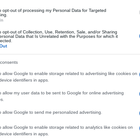
ίωμα να αναπαράγουν, αντιγράφουν, πωλούν,
to opt-out of processing my Personal Data for Targeted
 με οποιονδήποτε τρόπο, σύνολο ή μέρος του
ing.
In
o opt-out of Collection, Use, Retention, Sale, and/or Sharing
ικτύου, υπό οποιεσδήποτε συνθήκες,
ersonal Data that Is Unrelated with the Purposes for which it
lected.
λειας, η Εταιρεία δεν ευθύνεται για οποιασδήποτε
Out
/χρήστες/τριες των σελίδων, υπηρεσιών, επιλογών
ίνουν με δική τους πρωτοβουλία. Τα περιεχόμενα
consents
ωρίς καμία εγγύηση εκπεφρασμένη ή και
ιστο βαθμό και σύμφωνα με το νόμο, το site
o allow Google to enable storage related to advertising like cookies on
evice identifiers in apps.
 ή και συνεπαγόμενες, συμπεριλαμβανομένων, όχι
ίες συνεπάγονται την εμπορευσιμότητα και την
o allow my user data to be sent to Google for online advertising
s.
ηρεσίες, οι επιλογές και τα περιεχόμενα θα
to allow Google to send me personalized advertising.
αι ότι τα λάθη θα διορθώνονται. Επίσης, δεν
ενικός τόπος (site) ή οι εξυπηρετητές (servers)
o allow Google to enable storage related to analytics like cookies on
 των χρηστών/μελών, δεν περιέχουν ιούς ή άλλα
evice identifiers in apps.