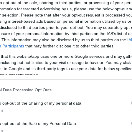
to opt-out of the sale, sharing to third parties, or processing of your per
ικοινωνία των χρηστών/μελών με τους τρίτους
formation for targeted advertising by us, please use the below opt-out s
ite και για την οποιαδήποτε τυχόν εμπορική
r selection. Please note that after your opt-out request is processed y
ταξύ τους σχέση.
eing interest-based ads based on personal information utilized by us or
ατικά δικαιώματα τρίτων, συνεργατών και
disclosed to third parties prior to your opt-out. You may separately opt-
περιλαμβανομένων εικόνων, γραφικών, φωτογραφιών,
losure of your personal information by third parties on the IAB’s list of
ιών και γενικά όλων των αρχείων αυτού του
. This information may also be disclosed by us to third parties on the
IA
κτησία, κατατεθειμένα σήματα και σήματα
Participants
that may further disclose it to other third parties.
από τις σχετικές διατάξεις του ελληνικού δικαίου,
 that this website/app uses one or more Google services and may gath
μβάσεων και συνθηκών. Συνεπώς, κανένα εξ αυτών
including but not limited to your visit or usage behaviour. You may click 
αντικείμενο πώλησης, αντιγραφής, τροποποίησης,
 to Google and its third-party tags to use your data for below specifi
, να μεταδοθεί ή να διανεμηθεί με οποιονδήποτε
ogle consent section.
ένης αποθήκευσης ενός και μόνου αντιγράφου
οσωπικό ηλεκτρονικό υπολογιστή, για προσωπική
l Data Processing Opt Outs
απαλοιφή της ένδειξης προέλευσής τους από το site,
κά δικαιώματα πνευματικής και βιομηχανικής
o opt-out of the Sharing of my personal data.
που αναφέρονται στις ηλεκτρονικές σελίδες του
In
αντίστοιχων οργανισμών, εταιριών, συνεργατών
 τους πνευματική και βιομηχανική ιδιοκτησία και
o opt-out of the Sale of my Personal Data.
ευθύνη. Οι χρήστες/τριες/μέλη κατανοούν και
In