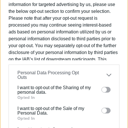
information for targeted advertising by us, please use
τη ζωή και τη φύση του κτήματος μέσα στους αιώνες.
the below opt-out section to confirm your selection.
Ώρες λειτουργίας Μόνιμης Έκθεσης & Καφέ στον Κήπο:
Please note that after your opt-out request is
10:00 - 16:00
processed you may continue seeing interest-based
ads based on personal information utilized by us or
Πώς θα έρθετε:
personal information disclosed to third parties prior to
your opt-out. You may separately opt-out of the further
Με δικό σας όχημα:
disclosure of your personal information by third parties
Από Εθνική Οδό Παλαιοκαστρίτσα, στρίβετε στον
on the IAB’s list of downstream participants. This
εσωτερικό του Νοσοκομείου ή Ποταμού (ανάλογα με
information may also be disclosed by us to third parties
Personal Data Processing Opt
την κατεύθυνση από την οποία έρχεστε) και στη
on the
IAB’s List of Downstream Participants
that may
Outs
further disclose it to other third parties.
συνέχεια ακολουθείτε πινακίδες για Ευρωπούλους/
Μουσείο Καποδίστρια.
I want to opt-out of the Sharing of my
Please note that this website/app uses one or more
personal data.
Google services and may gather and store information
Opted In
Η είσοδος του Μουσείου είναι πάνω στο δρόμο.
including but not limited to your visit or usage
Προβολή σε
Google Maps
I want to opt-out of the Sale of my
behaviour. You may click to grant or deny consent to
Personal Data.
Με λεωφορείο:
Google and its third-party tags to use your data for
Opted In
below specified purposes in below Google consent