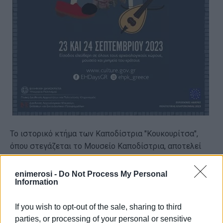
Το ιστορικό κτήμα των Καποδίστρια "Κουκουρίτσα",
όπου στεγάζεται το Μουσείο Καποδίστρια, αποτελεί
κηρυγμένο Ιστορικό Μνημείο ως εξαιρετικό δείγμα
παραδοσιακής επτανησιακής αστικής αρχιτεκτονικής
enimerosi -
Do Not Process My Personal
Information
της υπαίθρου, καθώς και για το μοναδικό φυσικό και
ανθρωπογενές του κάλλος. Στο πλαίσιο της επίσκεψης,
If you wish to opt-out of the sale, sharing to third
μπορείτε ακόμη να ανακαλύψετε, σε ειδικά
parties, or processing of your personal or sensitive
διαμορφωμένη υπαίθρια διαδρομή, πολλές ιστορίες για