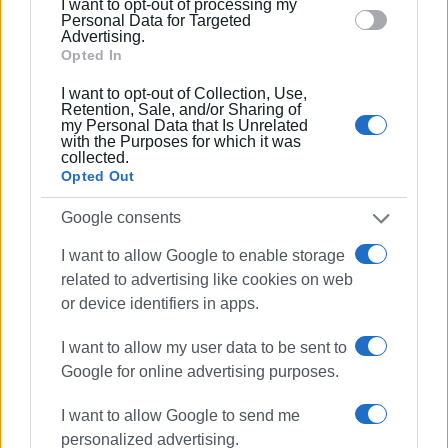
Αστική γραμμή Νο 4, στάση «Κουκουρίτσα» (αφετηρία
I want to opt-out of processing my
section.
Personal Data for Targeted
Πλατεία Σαρόκο)
Advertising.
Δείτε τα δρομολόγια στον σύνδεσμο
εδώ
Opted In
ΦΩΤΟ@ΕΝΗΜΕΡΩΣΗ
I want to opt-out of Collection, Use,
Retention, Sale, and/or Sharing of
my Personal Data that Is Unrelated
Εμφανίσεις: 85
with the Purposes for which it was
collected.
Ακολουθήστε το enimerosi στο
Facebook
Opted Out
Google consents
Συνδρομητές στο e-paper
I want to allow Google to enable storage
related to advertising like cookies on web
or device identifiers in apps.
I want to allow my user data to be sent to
Google for online advertising purposes.
I want to allow Google to send me
personalized advertising.