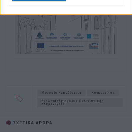
Μουσείο Καποδίστρια
Κουκουρίτσα
Ευρωπαϊκές Ημέρες Πολιτιστικής
Κληρονομιάς
ΣΧΕΤΙΚA AΡΘΡΑ