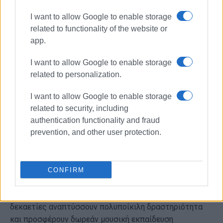
τριήμερου εορτασμού του Αγίου Σπυρίδωνα στην
Κέρκυρα. Παρασκευάζονται και προσφέρονται
I want to allow Google to enable storage
παραδοσιακά από όλες τις συλλογικότητες σε κάθε
related to functionality of the website or
γωνιά του νησιού ή πωλούνται σε καταστήματα και
app.
πλανόδιους πωλητές. Αρχικά συνδέθηκε με την
ολονύχτια λειτουργία την παραμονή στην εκκλησία του
I want to allow Google to enable storage
Αγ. Σπυρίδωνα (βεγιόνι), καθώς οι πιστοί κατανάλωναν
related to personalization.
τηγανίτες που θα τους βοηθούσαν να αντεπεξέλθουν
I want to allow Google to enable storage
στην κούραση. Σταδιακά μετατράπηκε σε έθιμο που
related to security, including
αποτελεί αναπόσπαστη τελετουργία στη συνείδηση
authentication functionality and fraud
των απανταχού Κερκυραίων σε σχέση με την εορτή του
prevention, and other user protection.
προστάτη Αγίου.
Σημειώνεται ότι στο Εθνικό Ευρετήριο Άυλης
Πολιτιστικής Κληρονομιάς ενεγράφησαν το 2022 με
CONFIRM
απόφαση της Υπουργού Πολιτισμού και Αθλητισμού
και οι Φιλαρμονικές της Κέρκυρας,
οι οποίες επί
δεκαετίες αναπτύσσουν πολυποίκιλη δραστηριότητα
και προσφέρουν δωρεάν μουσική εκπαίδευση