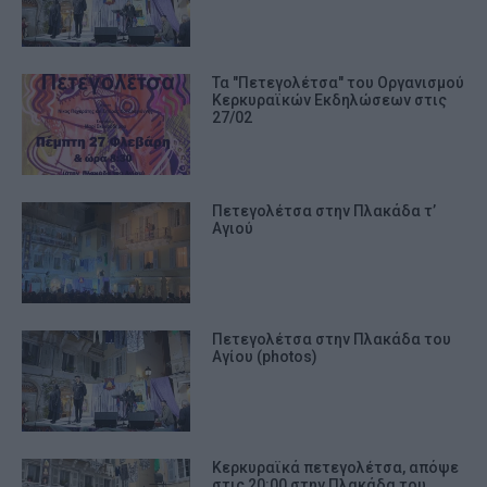
Τα "Πετεγολέτσα" του Οργανισμού
Κερκυραϊκών Εκδηλώσεων στις
27/02
Πετεγολέτσα στην Πλακάδα τ’
Αγιού
Πετεγολέτσα στην Πλακάδα του
Αγίου (photos)
Κερκυραϊκά πετεγολέτσα, απόψε
στις 20:00 στην Πλακάδα του