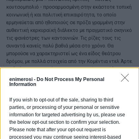
κουτσομπολιό - προσαρμοσμένη στην εκάστοτε τοπική
κοινωνική ή και πολιτική επικαιρότητα, το οποίο
ερμηνεύεται από ηθοποιούς σε πρόζα γραμμένη στην
αυθεντική κερκυραϊκή διάλεκτο με πραγματικό σκηνικό
τις φανέστρες των καντουνιών. Τις ρίζες τους τις
συναντά κανείς πολύ βαθιά μέσα στο χρόνο. Θα
μπορούσε να χαρακτηριστεί ως ένα είδος θεάτρου
δρόμου, με πολλά στοιχεία από την Κομέντια ντελ Άρτε.
Το δρώμενο, πλαισιώνεται με σατιρικά τραγούδια και
επτανησιακές καντάδες.
enimerosi -
Do Not Process My Personal
Information
If you wish to opt-out of the sale, sharing to third
parties, or processing of your personal or sensitive
information for targeted advertising by us, please use
the below opt-out section to confirm your selection.
Please note that after your opt-out request is
processed you may continue seeing interest-based