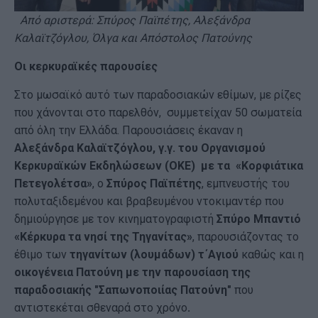
Από αριστερά: Σπύρος Παϊπέτης, Αλεξάνδρα
Καλαϊτζόγλου, Όλγα και Απόστολος Πατούνης
Οι κερκυραϊκές παρουσίες
Στο μωσαϊκό αυτό των παραδοσιακών εθίμων, με ρίζες
που χάνονται στο παρελθόν, συμμετείχαν 50 σωματεία
από όλη την Ελλάδα. Παρουσιάσεις έκαναν η
Αλεξάνδρα Καλαϊτζόγλου, γ.γ. του
Οργανισμού
Κερκυραϊκών Εκδηλώσεων (ΟΚΕ) με τα «Κορφιάτικα
Πετεγολέτσα»
, ο
Σπύρος Παϊπέτης
, εμπνευστής του
πολυταξιδεμένου και βραβευμένου ντοκιμαντέρ που
δημιούργησε με τον κινηματογραφιστή
Σπύρο Μπαντιό
«Κέρκυρα τα νησί της Τηγανίτας»
, παρουσιάζοντας το
έθιμο των
τηγανίτων (λουμάδων) τ΄Αγιού
καθώς και η
οικογένεια Πατούνη με την παρουσίαση της
παραδοσιακής "Σαπωνοποιίας Πατούνη"
που
αντιστεκέται σθεναρά στο χρόνο
.