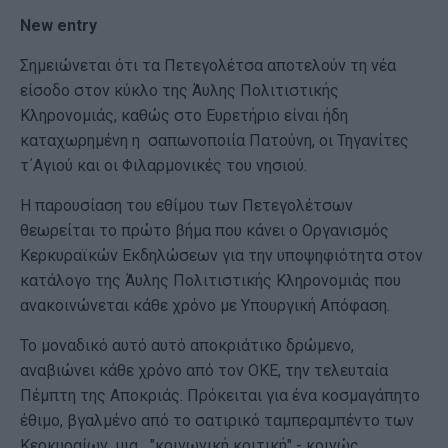
New entry
Σημειώνεται ότι τα Πετεγολέτσα αποτελούν τη νέα
είσοδο στον κύκλο της Άυλης Πολιτιστικής
Κληρονομιάς, καθώς στο Ευρετήριο είναι ήδη
καταχωρημένη η σαπωνοποιία Πατούνη, οι Τηγανίτες
τ΄Αγιού και οι Φιλαρμονικές του νησιού.
Η παρουσίαση του εθίμου των Πετεγολέτσων
θεωρείται το πρώτο βήμα που κάνει ο Οργανισμός
Κερκυραϊκών Εκδηλώσεων για την υποψηφιότητα στον
κατάλογο της Άυλης Πολιτιστικής Κληρονομιάς που
ανακοινώνεται κάθε χρόνο με Υπουργική Απόφαση.
Το μοναδικό αυτό αυτό αποκριάτικο δρώμενο,
αναβιώνει κάθε χρόνο από τον ΟΚΕ, την τελευταία
Πέμπτη της Αποκριάς. Πρόκειται για ένα κοσμαγάπητο
έθιμο, βγαλμένο από το σατιρικό ταμπεραμπέντο των
Κερκυραίων, μια ..."κοινωνική κριτική" - κοινώς