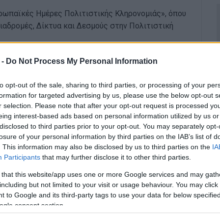
υρωπαϊκές Ημέρες Πολιτιστικής Κληρονομιάς», όπου
Διαδρομές, Δίκτυα και Δεσμούς στην Πολιτιστική
ή Διαδρομή που σχεδίασε η ομάδα μας: «Τέχνες,
 -
Do Not Process My Personal Information
Κέρκυρας», θα ακολουθήσουμε τα ίχνη των Ενετών,
to opt-out of the sale, sharing to third parties, or processing of your per
formation for targeted advertising by us, please use the below opt-out s
ήσεων του παρελθόντος και η δημιουργία νέων
r selection. Please note that after your opt-out request is processed y
ος: Θέατρο San Giacomo, Φιλαρμονική εταιρία
eing interest-based ads based on personal information utilized by us or
», Ιόνιος Βουλή, Μουσείο Χαρτονομισμάτων Ιονικής
disclosed to third parties prior to your opt-out. You may separately opt-
losure of your personal information by third parties on the IAB’s list of
διάστατη απεικόνιση των σημείων ενδιαφέροντος
. This information may also be disclosed by us to third parties on the
IA
ερμηνεία τους.
Participants
that may further disclose it to other third parties.
υσες θα έχουν την ευκαιρία να ενημερωθούν για τις
 that this website/app uses one or more Google services and may gath
 τεκμηρίων αναφορικά με την πολιτιστική
including but not limited to your visit or usage behaviour. You may click 
λιτών μέσα από την παρουσίαση σχετικών έργων
 to Google and its third-party tags to use your data for below specifi
ogle consent section.