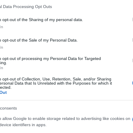
ει στα ελληνικά. Θα δοθεί προτεραιότητα στη
l Data Processing Opt Outs
o opt-out of the Sharing of my personal data.
In
άτομα. Θα τηρηθεί σειρά προτεραιότητας με
o opt-out of the Sale of my Personal Data.
ό μήνυμα ενημέρωσης για το σημείο εκκίνησης του
In
to opt-out of processing my Personal Data for Targeted
ην παρακάτω φόρμα:
ing.
In
o opt-out of Collection, Use, Retention, Sale, and/or Sharing
ersonal Data that Is Unrelated with the Purposes for which it
5 116 1409
lected.
Out
consents
s
o allow Google to enable storage related to advertising like cookies on
νίας των Πολιτών (ΟΚοιΠ) με έδρα την Κέρκυρα. Από
evice identifiers in apps.
τους εξής τομείς: