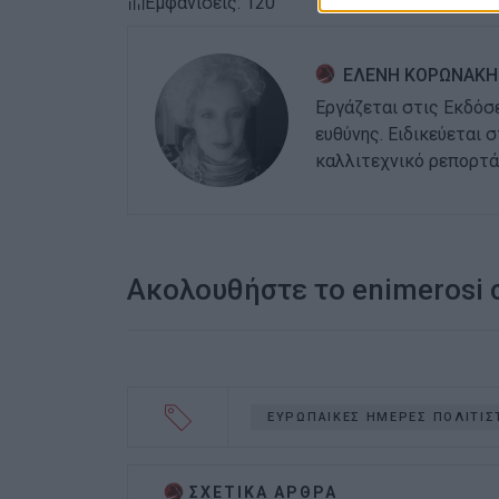
Εμφανίσεις: 120
ΕΛΕΝΗ ΚΟΡΩΝΑΚΗ
Εργάζεται στις Εκδόσ
ευθύνης. Ειδικεύεται 
καλλιτεχνικό ρεπορτά
Ακολουθήστε το enimerosi
ΕΥΡΩΠΑΙΚΕΣ ΗΜΕΡΕΣ ΠΟΛΙΤΙ
ΣΧΕΤΙΚA AΡΘΡΑ