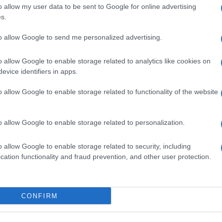
o allow my user data to be sent to Google for online advertising
ου ως μοχλού κοινωνικής συνοχής και ένταξης με
s.
ταξύ διαφορετικών πολιτισμών και ιδιαίτερα στις
to allow Google to send me personalized advertising.
κού κόσμου. Η πρωτοβουλία αυτή τροφοδοτείται από
 2020 και ονομάζεται Κέντρο Ελληνικής και
o allow Google to enable storage related to analytics like cookies on
Α.Λ.Π.
evice identifiers in apps.
και τις σχέσεις του με την πολιτιστική κληρονομιά
o allow Google to enable storage related to functionality of the website
 υποστήριξη των επαγγελματιών του Τουρισμού και
βιώσιμες και ανθεκτικές επιλογές αγοράς.
o allow Google to enable storage related to personalization.
τήτων για τον Πολιτιστικό και Δημιουργικό τομέα,
ες στην άνοδο του επιπέδου τους σε
o allow Google to enable storage related to security, including
 αναβάθμιση.
cation functionality and fraud prevention, and other user protection.
turePolis και τους τομείς δράσης της είναι
lis.org
.
CONFIRM