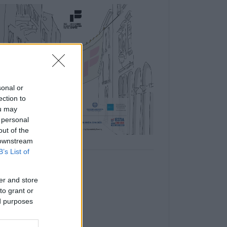
sonal or
ection to
ou may
 personal
out of the
 downstream
B’s List of
er and store
to grant or
ed purposes