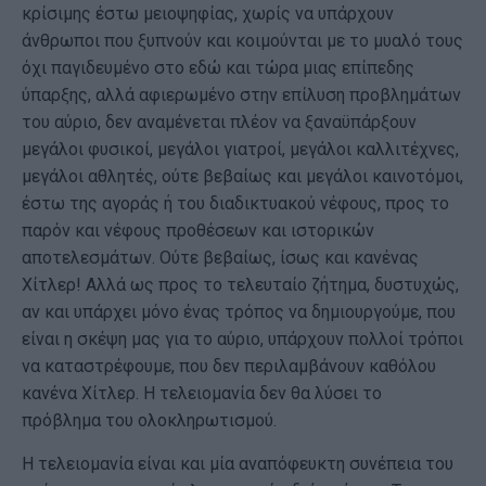
κρίσιμης έστω μειοψηφίας, χωρίς να υπάρχουν
άνθρωποι που ξυπνούν και κοιμούνται με το μυαλό τους
όχι παγιδευμένο στο εδώ και τώρα μιας επίπεδης
ύπαρξης, αλλά αφιερωμένο στην επίλυση προβλημάτων
του αύριο, δεν αναμένεται πλέον να ξαναϋπάρξουν
μεγάλοι φυσικοί, μεγάλοι γιατροί, μεγάλοι καλλιτέχνες,
μεγάλοι αθλητές, ούτε βεβαίως και μεγάλοι καινοτόμοι,
έστω της αγοράς ή του διαδικτυακού νέφους, προς το
παρόν και νέφους προθέσεων και ιστορικών
αποτελεσμάτων. Ούτε βεβαίως, ίσως και κανένας
Χίτλερ! Αλλά ως προς το τελευταίο ζήτημα, δυστυχώς,
αν και υπάρχει μόνο ένας τρόπος να δημιουργούμε, που
είναι η σκέψη μας για το αύριο, υπάρχουν πολλοί τρόποι
να καταστρέφουμε, που δεν περιλαμβάνουν καθόλου
κανένα Χίτλερ. Η τελειομανία δεν θα λύσει το
πρόβλημα του ολοκληρωτισμού.
Η τελειομανία είναι και μία αναπόφευκτη συνέπεια του