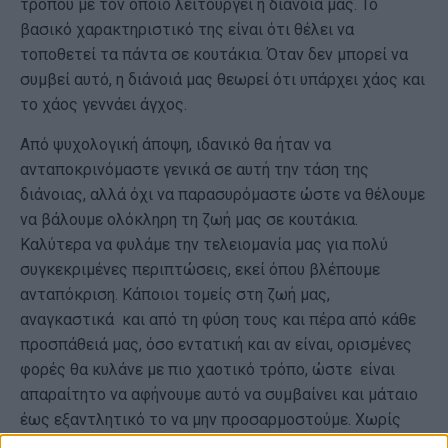
τρόπου με τον οποίο λειτουργεί η διάνοιά μας. Το
βασικό χαρακτηριστικό της είναι ότι θέλει να
τοποθετεί τα πάντα σε κουτάκια. Όταν δεν μπορεί να
συμβεί αυτό, η διάνοιά μας θεωρεί ότι υπάρχει χάος και
το χάος γεννάει άγχος.
Από ψυχολογική άποψη, ιδανικό θα ήταν να
ανταποκρινόμαστε γενικά σε αυτή την τάση της
διάνοιας, αλλά όχι να παρασυρόμαστε ώστε να θέλουμε
να βάλουμε ολόκληρη τη ζωή μας σε κουτάκια.
Καλύτερα να φυλάμε την τελειομανία μας για πολύ
συγκεκριμένες περιπτώσεις, εκεί όπου βλέπουμε
ανταπόκριση. Κάποιοι τομείς στη ζωή μας,
αναγκαστικά και από τη φύση τους και πέρα από κάθε
προσπάθειά μας, όσο εντατική και αν είναι, ορισμένες
φορές θα κυλάνε με πιο χαοτικό τρόπο, ώστε είναι
απαραίτητο να αφήνουμε αυτό να συμβαίνει και μάταιο
έως εξαντλητικό το να μην προσαρμοστούμε. Χωρίς
ελαστικότητα, η τελειομανία μας από μια γενικά