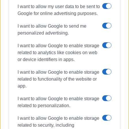
νευροεπιστήμης «Γνωστικός και ψυχικός
I want to allow my user data to be sent to
εγκέφαλος» (ιδιοέκδοση 2014), της συλλογής
Google for online advertising purposes.
έμμετρου και πεζού λόγου «Χρήζεις προστασίας»
(εκδόσεις ΑΛΔΕ 2018), της συλλογής δοκιμίων
I want to allow Google to send me
φιλοσοφικού χαρακτήρα «Επισυνάψεις»
personalized advertising.
(ιδιοέκδοση 2019), της ποιητικής συλλογής
«Καλούπια αναπνοών» (ιδιοέκδοση 2021), της
I want to allow Google to enable storage
ποιητικής συλλογής «Οδηγός ισοβιτών του
related to analytics like cookies on web
φθινοπώρου» (εκδόσεις Carpe Librum 2023) και
or device identifiers in apps.
του μυθιστορήματος «Εορταστικό Πρόγραμμα»
(εκδόσεις Carpe Librum 2025). Επικοινωνία:
I want to allow Google to enable storage
kcspigos@gmail.com
related to functionality of the website or
app.
Ακολουθήστε το enimerosi στο
Facebook
I want to allow Google to enable storage
related to personalization.
Συνδρομητές στο e-paper
I want to allow Google to enable storage
related to security, including