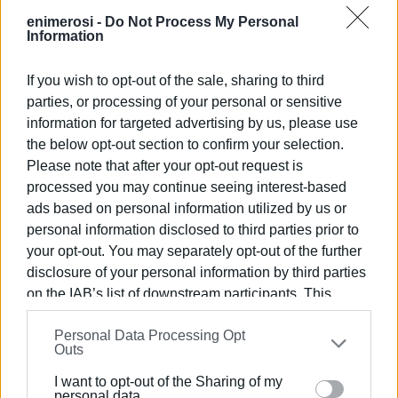
δημιουργική δύναμη, γίνεται μια μηχανή που μετατρέπει
enimerosi -
Do Not Process My Personal
Information
το άγχος μας σε κατάθλιψη.
Από την άποψη της ευρύτερης προοπτικής για τον
If you wish to opt-out of the sale, sharing to third
κόσμο, όμως, η λογική λέει ότι οι τελειομανείς γύρω
parties, or processing of your personal or sensitive
μας θα πρέπει να ενισχύονται με κάθε τρόπο, όπου
information for targeted advertising by us, please use
εμφανίζονται γύρω μας, θέλοντας να επωμιστούν
the below opt-out section to confirm your selection.
κρίσιμους ρόλους για το αύριο και θυσιάζοντας το δικό
Please note that after your opt-out request is
τους τώρα. Μας προκαλούν κάποια αναστάτωση, αλλά
processed you may continue seeing interest-based
ads based on personal information utilized by us or
δεν μας συμφέρει βρε παιδιά να τους μειώνουμε ή να
personal information disclosed to third parties prior to
τους αποθαρρύνουμε, απλά και κυνικά, ανθρώπινα…
your opt-out. You may separately opt-out of the further
Εμφανίσεις: 46
disclosure of your personal information by third parties
on the IAB’s list of downstream participants. This
information may also be disclosed by us to third parties
Personal Data Processing Opt
on the
IAB’s List of Downstream Participants
that may
Outs
further disclose it to other third parties.
I want to opt-out of the Sharing of my
Please note that this website/app uses one or more
personal data.