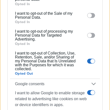
Google services and may gather and store information
Opted In
including but not limited to your visit or usage
I want to opt-out of the Sale of my
ΚΩΣΤΑΣ ΣΠΙΓΓΟΣ
behaviour. You may click to grant or deny consent to
Personal Data.
Google and its third-party tags to use your data for
Opted In
Ο Κωνσταντίνος Χρ. Σπίγγος γεννήθηκε το 1971
below specified purposes in below Google consent
στον Πειραιά, μεγάλωσε στο Χαϊδάρι και ζει
I want to opt-out of processing my
section.
στην Κέρκυρα. Είναι νευρολόγος, απόφοιτος της
Personal Data for Targeted
Advertising.
Ιατρικής Σχολής του ΕΚΠΑ, ενώ ειδικεύτηκε στο
Opted In
Ψυχιατρικό Νοσοκομείο Αττικής, στο Γενικό
Νοσοκομείο Αθηνών «Γεώργιος Γεννηματάς» και
I want to opt-out of Collection, Use,
Retention, Sale, and/or Sharing of
στο Ινστιτούτο Νευρολογίας του Λονδίνου. Έχει
my Personal Data that Is Unrelated
δεκάδες διεθνείς και ελληνικές επιστημονικές
with the Purposes for which it was
collected.
δημοσιεύσεις.Συμμετέχει στο καθημερινό
Opted Out
κοινωνικό και πολιτικό γίγνεσθαι με διαλέξεις,
άρθρα γνώμης και δημόσιες παρεμβάσεις. Εκτός
Google consents
από την παρούσα εβδομαδιαία στήλη, είναι
παραγωγός του ραδιοφωνικού ενθέτου
I want to allow Google to enable storage
«Επισυνάψεις» στον Κύμα FM 90,3 και
related to advertising like cookies on web
συγγραφέας του δοκίμιου εκλαϊκευμένης
or device identifiers in apps.