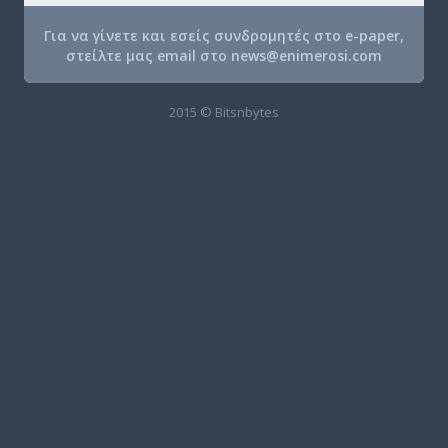
Για να γίνετε και εσείς συνδρομητές στο e-paper,
στείλτε μας email στο
news@enimerosi.com
2015 © Bitsnbytes