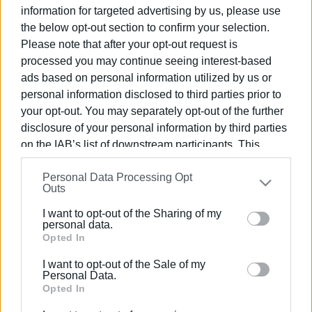
Gallery της Κέρκυρας
information for targeted advertising by us, please use
the below opt-out section to confirm your selection.
Please note that after your opt-out request is
25 ΙΟΥΝΊΟΥ 2021
/
11:16
The Attic Bazaart: Εικαστικά
processed you may continue seeing interest-based
αριστουργήματα σε μια πρωτότυπη
ads based on personal information utilized by us or
έκθεση στην Κέρκυρα
personal information disclosed to third parties prior to
your opt-out. You may separately opt-out of the further
20 ΙΟΥΛΊΟΥ 2020
/
12:05
disclosure of your personal information by third parties
Η The Attic Gallery παρουσιάζει:
on the IAB’s list of downstream participants. This
Χρώμα σε νερό 4 -Η απήδαλος ναύς
information may also be disclosed by us to third parties
Personal Data Processing Opt
on the
IAB’s List of Downstream Participants
that may
Outs
further disclose it to other third parties.
05 ΔΕΚΕΜΒΡΊΟΥ 2019
/
07:02
Ομαδική Έκθεση «6 εικαστικοί, 6
I want to opt-out of the Sharing of my
οπτικές, 6 διαδρομές» στο The Attic
Please note that this website/app uses one or more
personal data.
Gallery
Google services and may gather and store information
Opted In
including but not limited to your visit or usage
I want to opt-out of the Sale of my
behaviour. You may click to grant or deny consent to
28 ΣΕΠΤΕΜΒΡΊΟΥ 2019
/
00:00
Personal Data.
Έκθεση φωτογραφίας του Κώστα
Google and its third-party tags to use your data for
Opted In
Τσιριγγάκη στο Attic Gallery
below specified purposes in below Google consent