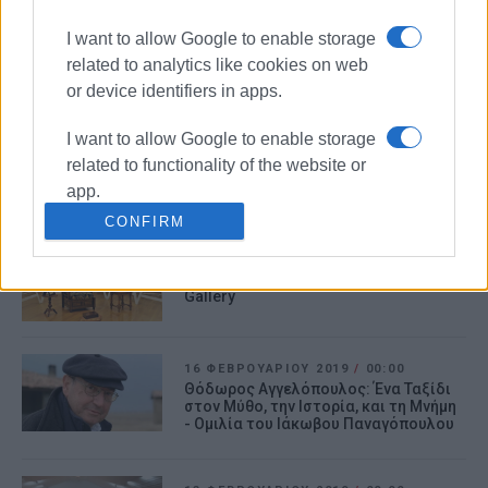
10 ΑΠΡΙΛΊΟΥ 2019
/
00:00
I want to allow Google to enable storage
Παρουσίαση του νέου βιβλίου της
Λιάνας Τσιρίδου «Δύο αυγά μάτια»
related to analytics like cookies on web
or device identifiers in apps.
02 ΜΑΡΤΊΟΥ 2019
/
00:00
I want to allow Google to enable storage
Ρίζες και κρύπτες της ανθρώπινης
related to functionality of the website or
αλήθειας: Έκθεση της Ειρήνης
app.
Βαζούκου στο The Attic Gallery
CONFIRM
I want to allow Google to enable storage
25 ΦΕΒΡΟΥΑΡΊΟΥ 2019
/
00:00
related to personalization.
Έκθεση «Κάτοπτρα» στο The Attic
Gallery
I want to allow Google to enable storage
related to security, including
authentication functionality and fraud
16 ΦΕΒΡΟΥΑΡΊΟΥ 2019
/
00:00
Θόδωρος Αγγελόπουλος: Ένα Ταξίδι
prevention, and other user protection.
στον Μύθο, την Ιστορία, και τη Μνήμη
- Ομιλία του Ιάκωβου Παναγόπουλου