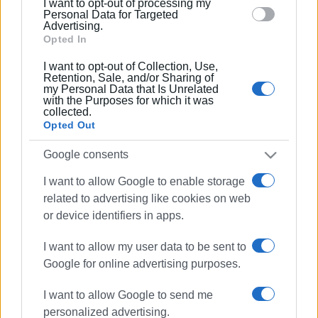
I want to opt-out of processing my
section.
Personal Data for Targeted
Advertising.
13 ΙΟΥΛΊΟΥ 2019
/
00:00
Opted In
Έκθεση καλών τεχνών
«Καλειδοσκόπιο» 17 Ελλήνων
I want to opt-out of Collection, Use,
καλλιτεχνών στο The Attic Gallery
Retention, Sale, and/or Sharing of
my Personal Data that Is Unrelated
with the Purposes for which it was
collected.
08 ΙΟΥΝΊΟΥ 2019
/
00:00
Opted Out
Εκθεση «Σε Ατρύγητες Θάλασσες» της
Ellen Hausner στο The Attic Gallery
Google consents
I want to allow Google to enable storage
03 ΜΑΪ́ΟΥ 2019
/
00:00
The Attic Gallery: Ανοιχτή διάλεξη &
related to advertising like cookies on web
Masterclass κινηματογράφου
or device identifiers in apps.
I want to allow my user data to be sent to
13 ΑΠΡΙΛΊΟΥ 2019
/
00:00
Google for online advertising purposes.
Έκθεση αγιογραφίας «Μακαρισμοί»
της Μαρίας Σιδέρη στο The Attic
Gallery
I want to allow Google to send me
personalized advertising.