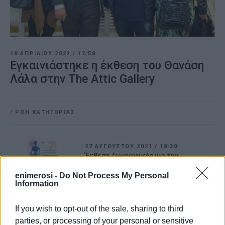
18 ΑΠΡΙΛΊΟΥ 2022
/
12:58
Εγκαινιάστηκε η έκθεση του Θανάση
Λάλα στην The Attic Gallery
/
ΡΟΗ ΚΑΤΗΓΟΡΙΑΣ
27 ΑΥΓΟΎΣΤΟΥ 2021
/
18:30
Έκθεση ζωγραφικής για την
υποστήριξη των πυρόπληκτων της
Εύβοιας από την Ασπασία Σιγουράκου
enimerosi -
Do Not Process My Personal
Information
04 ΑΥΓΟΎΣΤΟΥ 2021
/
15:06
If you wish to opt-out of the sale, sharing to third
Μελάνι σε Χαρτί 2: Πρωτότυπη
εικαστική έκθεση στην The Attic
parties, or processing of your personal or sensitive