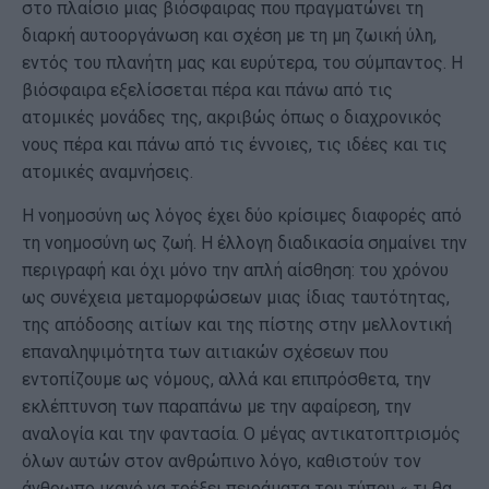
στο πλαίσιο μιας βιόσφαιρας που πραγματώνει τη
διαρκή αυτοοργάνωση και σχέση με τη μη ζωική ύλη,
εντός του πλανήτη μας και ευρύτερα, του σύμπαντος. Η
βιόσφαιρα εξελίσσεται πέρα και πάνω από τις
ατομικές μονάδες της, ακριβώς όπως ο διαχρονικός
νους πέρα και πάνω από τις έννοιες, τις ιδέες και τις
ατομικές αναμνήσεις.
Η νοημοσύνη ως λόγος έχει δύο κρίσιμες διαφορές από
τη νοημοσύνη ως ζωή. Η έλλογη διαδικασία σημαίνει την
περιγραφή και όχι μόνο την απλή αίσθηση: του χρόνου
ως συνέχεια μεταμορφώσεων μιας ίδιας ταυτότητας,
της απόδοσης αιτίων και της πίστης στην μελλοντική
επαναληψιμότητα των αιτιακών σχέσεων που
εντοπίζουμε ως νόμους, αλλά και επιπρόσθετα, την
εκλέπτυνση των παραπάνω με την αφαίρεση, την
αναλογία και την φαντασία. Ο μέγας αντικατοπτρισμός
όλων αυτών στον ανθρώπινο λόγο, καθιστούν τον
άνθρωπο ικανό να τρέξει πειράματα του τύπου « τι θα