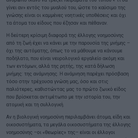
γίνει αν» εντός του μυαλού του, ώστε το καύσιμο της
γνώσης είναι οι καμμένες νοητικές υποθέσεις και όχι
τα άτομα του είδους που έζησαν και πέθαναν.
Η δεύτερη κρίσιμη διαφορά της έλλογης νοημοσύνης
από τη ζωή έχει να κάνει με την παρουσία της μνήμης –
όχι της αυτόματης, όπως το να μάθουμε να κάνουμε
ποδήλατο, που είναι νευρολογικό εργαλείο ακόμη και
των εντόμων, αλλά της ρητής, της κατά δήλωση
μνήμης: της ανάμνησης. Η ανάμνηση παρέχει πρόσβαση
τόσο στην τρέχουσα γνώση μας, όσο και στις
παλιότερες, καθιστώντας μας το πρώτο ζωικό είδος
που βρίσκεται αντιμέτωπο με την ιστορία του, την
ατομική και τη συλλογική.
Αν η βιολογική νοημοσύνη περιλαμβάνει άτομα, είδη και
οικοσυστήματα, τα μεγάλα οικοσυστήματα της έλλογης
νοημοσύνης –οι «θεωρίες» της– είναι οι έλλογοι