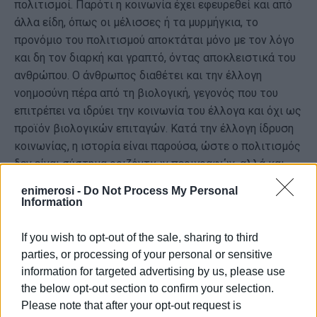
πολιτισμοί. Παρότι η κοινωνία έχει εφευρεθεί και από
άλλα είδη, όπως οι μέλισσες ή τα μυρμήγκια, το
προνόμιο του πολιτισμού αποκτάται μόνο με τον λόγο
και δη τον διαρκή και γραπτό, όντας αποκλειστικά του
ανθρώπου. Ο άνθρωπος διαθέτει και την έλλογη
νοημοσύνη πέρα από τη βιολογική, γεγονός που του
επιτρέπει να ιδρύει την κοινωνία του έλλογα και όχι ως
προϊόν βιολογικών επιταγών. Κατά την έλλογη ίδρυση
κοινωνίας, η ιστορία είναι παρούσα, ώστε ο πολιτισμός
δεν είναι σύστημα οριζόντιων περιγραφών, αλλά και
χρονικό σύστημα με αρχή και κατεύθυνση.
enimerosi -
Do Not Process My Personal
Information
Ο πολιτισμός του ανθρώπου υπερβαίνει τη βιολογία
του ως προς το ότι εκτός από τους γονιδιακούς
If you wish to opt-out of the sale, sharing to third
απογόνους, μας δίνει την ευκαιρία πνευματικών
parties, or processing of your personal or sensitive
απογόνων, δηλαδή εννοιών και υποθέσεων που αφορούν
information for targeted advertising by us, please use
τη σχέση ατόμου και κοινωνίας, τις στάσεις ζωής, τις
the below opt-out section to confirm your selection.
ιδέες, την ηθική, όλα αυτά που τα λέμε και μιμίδια,
Please note that after your opt-out request is
πολιτισμικές μονάδες γνώσης έναντι των βιολογικών,