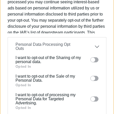
processed you may continue seeing interest-based
που είναι τα γονίδια.
ads based on personal information utilized by us or
personal information disclosed to third parties prior to
Για τον πολιτισμένο, δηλαδή τον έλλογο άνθρωπο, ο
your opt-out. You may separately opt-out of the further
βιολογικός θάνατος δεν είναι αναγκαία και θάνατος
disclosure of your personal information by third parties
στο πεδίο του λόγου και της μνήμης. Αυτό είναι η θετική
on the IAB’s list of downstream participants. This
όψη, η όψη μιας κατά συνθήκη αθανασίας. Η άλλη όψη
information may also be disclosed by us to third parties
είναι ότι με τον έλλογο πολιτισμό, ο θάνατος γίνεται
Personal Data Processing Opt
on the
IAB’s List of Downstream Participants
that may
περιγραφή, γίνεται έννοια, γίνεται και μνήμη και οι
Outs
further disclose it to other third parties.
έννοιες και μνήμες μπορούν να είναι πανταχού
I want to opt-out of the Sharing of my
παρούσες, όταν ξυπνάμε, όταν ξαπλώνουμε, ακόμη και
Please note that this website/app uses one or more
personal data.
Google services and may gather and store information
Opted In
όταν χαιρόμαστε.
including but not limited to your visit or usage
I want to opt-out of the Sale of my
behaviour. You may click to grant or deny consent to
Personal Data.
Google and its third-party tags to use your data for
Opted In
Εμφανίσεις: 103
below specified purposes in below Google consent
I want to opt-out of processing my
section.
Personal Data for Targeted
Advertising.
Opted In