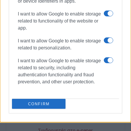
or device identifiers in apps.
συγγραφέας του δοκίμιου εκλαϊκευμένης
νευροεπιστήμης «Γνωστικός και ψυχικός
I want to allow Google to enable storage
εγκέφαλος» (ιδιοέκδοση 2014), της συλλογής
related to functionality of the website or
έμμετρου και πεζού λόγου «Χρήζεις προστασίας»
app.
(εκδόσεις ΑΛΔΕ 2018), της συλλογής δοκιμίων
I want to allow Google to enable storage
φιλοσοφικού χαρακτήρα «Επισυνάψεις»
related to personalization.
(ιδιοέκδοση 2019), της ποιητικής συλλογής
«Καλούπια αναπνοών» (ιδιοέκδοση 2021), της
I want to allow Google to enable storage
ποιητικής συλλογής «Οδηγός ισοβιτών του
related to security, including
φθινοπώρου» (εκδόσεις Carpe Librum 2023) και
authentication functionality and fraud
του μυθιστορήματος «Εορταστικό Πρόγραμμα»
prevention, and other user protection.
(εκδόσεις Carpe Librum 2025). Επικοινωνία:
kcspigos@gmail.com
CONFIRM
Ακολουθήστε το enimerosi στο
Facebook
Συνδρομητές στο e-paper