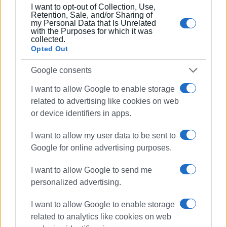
I want to opt-out of Collection, Use,
Retention, Sale, and/or Sharing of
my Personal Data that Is Unrelated
with the Purposes for which it was
collected.
Opted Out
ΚΩΣΤΑΣ ΣΠΙΓΓΟΣ
Ο Κωνσταντίνος Χρ. Σπίγγος γεννήθηκε το 1971
Google consents
στον Πειραιά, μεγάλωσε στο Χαϊδάρι και ζει
I want to allow Google to enable storage
στην Κέρκυρα. Είναι νευρολόγος, απόφοιτος της
related to advertising like cookies on web
Ιατρικής Σχολής του ΕΚΠΑ, ενώ ειδικεύτηκε στο
or device identifiers in apps.
Ψυχιατρικό Νοσοκομείο Αττικής, στο Γενικό
Νοσοκομείο Αθηνών «Γεώργιος Γεννηματάς» και
I want to allow my user data to be sent to
στο Ινστιτούτο Νευρολογίας του Λονδίνου. Έχει
Google for online advertising purposes.
δεκάδες διεθνείς και ελληνικές επιστημονικές
δημοσιεύσεις.Συμμετέχει στο καθημερινό
I want to allow Google to send me
κοινωνικό και πολιτικό γίγνεσθαι με διαλέξεις,
personalized advertising.
άρθρα γνώμης και δημόσιες παρεμβάσεις. Εκτός
από την παρούσα εβδομαδιαία στήλη, είναι
I want to allow Google to enable storage
παραγωγός του ραδιοφωνικού ενθέτου
related to analytics like cookies on web
«Επισυνάψεις» στον Κύμα FM 90,3 και