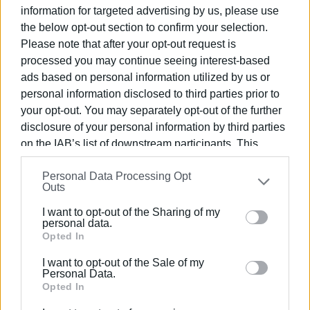
information for targeted advertising by us, please use
στόμα. Ύστερα από όλα αυτά και όπως πως συμβαίνει
the below opt-out section to confirm your selection.
πάντα, συνέχισαν τον ασταμάτητο ανοιξιάτικο χορός
Please note that after your opt-out request is
τους. ‘Έμοιαζε με έναν χορό χωρίς αρμονία.Τυχαίες
processed you may continue seeing interest-based
φωτεινές διαδρομές μέσα στα σκοτάδια του δάσους.
ads based on personal information utilized by us or
Ήταν τότε που οι τρείς φίλοι μαγευτήκαν από τον
personal information disclosed to third parties prior to
your opt-out. You may separately opt-out of the further
φαινομενικά ακατανόητο χορό των πυγολαμπίδων και
disclosure of your personal information by third parties
άρχισαν το δικό τους τραγούδι. Αμέσως συνέβη το
on the IAB’s list of downstream participants. This
αναπάντεχο.
information may also be disclosed by us to third parties
Σαν μια μάγισσα να άγγιξε το σύμπαν με το ραβδί της, ο
Personal Data Processing Opt
on the
IAB’s List of Downstream Participants
that may
Outs
στροβιλισμός των φωτισμένων πυγολαμπίδων
further disclose it to other third parties.
εναρμονίστηκε με το τραγούδι. Ήταν ένα θέαμα που
I want to opt-out of the Sharing of my
Please note that this website/app uses one or more
personal data.
όμοιο του δεν είχαν ξαναδεί τα μάτια των ανθρώπων.
Google services and may gather and store information
Opted In
Στην κορυφή του χορού η μαγεμένη (και ερωτευμένη)
including but not limited to your visit or usage
πυγολαμπίδα του παραμυθιού μας ως πρίμα μπαλαρίνα.
I want to opt-out of the Sale of my
behaviour. You may click to grant or deny consent to
Personal Data.
Google and its third-party tags to use your data for
Opted In
Υπάρχουν και στις φωτισμένες τρύπες ανάλογα κλαμπ
below specified purposes in below Google consent
ερωτικών χορών με φωτισμένες πυγολαμπίδες αλλά