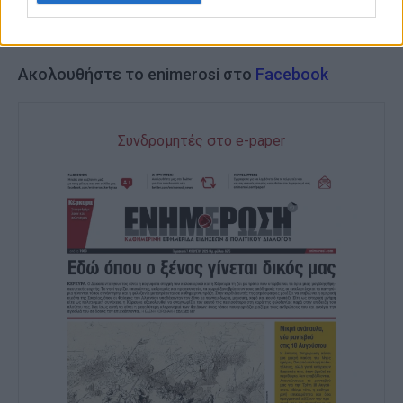
Ακολουθήστε το enimerosi στο
Facebook
Συνδρομητές στο e-paper