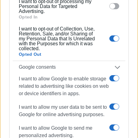
I want to opt-out of processing my
section.
δεν είναι το ίδιο.
Personal Data for Targeted
Advertising.
Opted In
Όσο ο χορός των πυγολαμπίδων εναρμονιζόταν με το
τραγούδι των τριών φίλων τόσο και το τραγούδι
I want to opt-out of Collection, Use,
γινόταν περισσότερο μαγικό από ποτέ. Αυτό συνέβαινε,
Retention, Sale, and/or Sharing of
my Personal Data that Is Unrelated
λένε οι μάγισσες, διότι ο χορός των πυγολαμπίδων δεν
with the Purposes for which it was
είναι μόνο ένας χορός του έρωτα. Είναι κάτι ακόμα
collected.
Opted Out
περισσότερο.
Google consents
Ετούτο έμοιαζε περισσότερο με ταγκό. Ήταν ο χορός
των σχέσεων στην ζωή. Λίγοι μπορούν να τον
I want to allow Google to enable storage
χορέψουν. Δεν αρκούν τα μαθήματα του χορού στην
related to advertising like cookies on web
σχολή. Δεν αρκεί η μαθηματική αρμονική κίνηση των
or device identifiers in apps.
μετρημένων βημάτων. Χρειάζεται ακόμα περισσότερο η
διαίσθηση.
I want to allow my user data to be sent to
Google for online advertising purposes.
Πριν κάνει την κίνηση του ο ένας πρέπει να μπορεί να
το διαισθανθεί ο άλλος και να ανταποκριθεί ανάλογα.
I want to allow Google to send me
Αλλιώς θα ποδοπατηθούν.
personalized advertising.