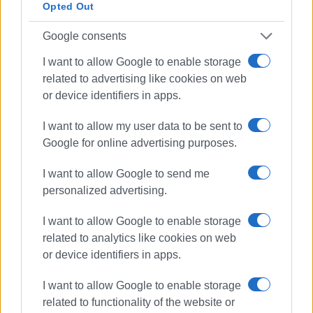
στην Κέρκυρα. Είναι νευρολόγος, απόφοιτος της
Opted Out
Ιατρικής Σχολής του ΕΚΠΑ, ενώ ειδικεύτηκε στο
Google consents
Ψυχιατρικό Νοσοκομείο Αττικής, στο Γενικό
Νοσοκομείο Αθηνών «Γεώργιος Γεννηματάς» και
I want to allow Google to enable storage
στο Ινστιτούτο Νευρολογίας του Λονδίνου. Έχει
related to advertising like cookies on web
δεκάδες διεθνείς και ελληνικές επιστημονικές
or device identifiers in apps.
δημοσιεύσεις.Συμμετέχει στο καθημερινό
κοινωνικό και πολιτικό γίγνεσθαι με διαλέξεις,
I want to allow my user data to be sent to
άρθρα γνώμης και δημόσιες παρεμβάσεις. Εκτός
Google for online advertising purposes.
από την παρούσα εβδομαδιαία στήλη, είναι
παραγωγός του ραδιοφωνικού ενθέτου
I want to allow Google to send me
«Επισυνάψεις» στον Κύμα FM 90,3 και
personalized advertising.
συγγραφέας του δοκίμιου εκλαϊκευμένης
I want to allow Google to enable storage
νευροεπιστήμης «Γνωστικός και ψυχικός
related to analytics like cookies on web
εγκέφαλος» (ιδιοέκδοση 2014), της συλλογής
or device identifiers in apps.
έμμετρου και πεζού λόγου «Χρήζεις προστασίας»
(εκδόσεις ΑΛΔΕ 2018), της συλλογής δοκιμίων
I want to allow Google to enable storage
φιλοσοφικού χαρακτήρα «Επισυνάψεις»
related to functionality of the website or
(ιδιοέκδοση 2019), της ποιητικής συλλογής