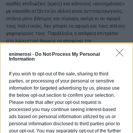
αγαθές επιδιώξεις (εμείς) και κάποιους «ευνοημένους»
με κακοήθη ατζέντα (οι άλλοι) είναι αντιπαραγωγικός,
σπάνια μόνο βάσιμος και σίγουρα, ακόμη κι αν αφορά
τους πολιτικούς, δεν μπορεί να αφορά και τους απλούς
ψηφοφόρους τους. Παράλληλα, η ασάφεια επιτρέπει
στη λαϊκιστική θεωρία να αποφύγει την
διαψευσιμότητα˙ είναι πάντα «σωστή» διότι δεν
enimerosi -
Do Not Process My Personal
προσδιορίζει ένα συγκεκριμένο κριτήριο επιτυχίας/
Information
αποτυχίας της.
If you wish to opt-out of the sale, sharing to third
Ας επανέλθουμε όμως στο κριτήριο του
parties, or processing of your personal or sensitive
αποτελέσματος. Η Ιστορία διαθέτει παραδείγματα
information for targeted advertising by us, please use
κινημάτων και επαναστάσεων που πληρούσαν τα
the below opt-out section to confirm your selection.
κριτήρια του λαϊκισμού αλλά τελικά όντως επέφεραν
Please note that after your opt-out request is
αλλαγές, που μόνο έτσι θα γίνονταν. Η ουσία του
processed you may continue seeing interest-based
λαϊκισμού εμπεριέχει σίγουρα την κινητοποίηση της
ads based on personal information utilized by us or
κοινωνίας, και καθόλου την διοίκησή της – αν όμως
personal information disclosed to third parties prior to
αυτό αλλάξει, το κίνημα μεταμορφώνεται σε μη
your opt-out. You may separately opt-out of the further