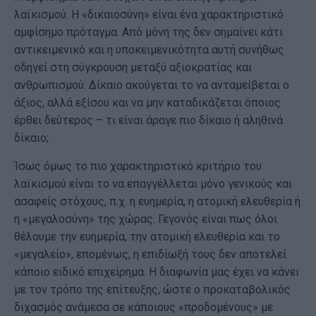
λαϊκισμού. Η «δικαιοσύνη» είναι ένα χαρακτηριστικό
αμφίσημο πρόταγμα. Από μόνη της δεν σημαίνει κάτι
αντικειμενικό και η υποκειμενικότητα αυτή συνήθως
οδηγεί στη σύγκρουση μεταξύ αξιοκρατίας και
ανθρωπισμού. Δίκαιο ακούγεται το να ανταμείβεται ο
άξιος, αλλά εξίσου και να μην καταδικάζεται όποιος
έρθει δεύτερος – τι είναι άραγε πιο δίκαιο ή αληθινά
δίκαιο;
Ίσως όμως το πιο χαρακτηριστικό κριτήριο του
λαϊκισμού είναι το να επαγγέλλεται μόνο γενικούς και
ασαφείς στόχους, π.χ. η ευημερία, η ατομική ελευθερία ή
η «μεγαλοσύνη» της χώρας. Γεγονός είναι πως όλοι
θέλουμε την ευημερία, την ατομική ελευθερία και το
«μεγαλείο», επομένως, η επιδίωξή τους δεν αποτελεί
κάποιο ειδικό επιχείρημα. Η διαφωνία μας έχει να κάνει
με τον τρόπο της επίτευξης, ώστε ο προκαταβολικός
διχασμός ανάμεσα σε κάποιους «προδομένους» με