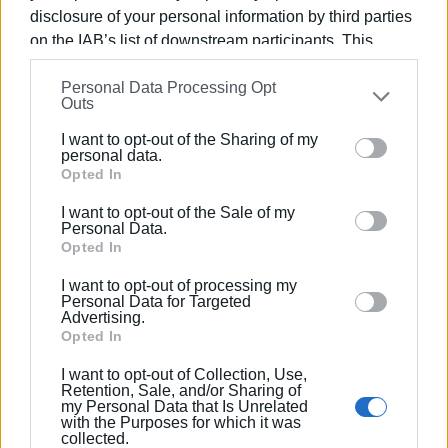
λαϊκιστικό. Το θέμα είναι ότι κάποτε, η μεταμόρφωση
disclosure of your personal information by third parties
αυτή συμβαίνει κάτω από την επιφάνεια και δεν υψώνει
on the IAB’s list of downstream participants. This
ταμπέλες που την προσδιορίζουν στον παρόντα χρόνο.
information may also be disclosed by us to third parties
Έτσι, ακόμη και αν έχουμε όλα τα κριτήρια υπόψιν μας,
Personal Data Processing Opt
on the
IAB’s List of Downstream Participants
that may
υπάρχουν γκρίζες ζώνες που είναι αδύνατο να
Outs
further disclose it to other third parties.
απαλειφθούν χωρίς τη… στερνή μας γνώση.
I want to opt-out of the Sharing of my
Please note that this website/app uses one or more
personal data.
Εμφανίσεις: 117
Google services and may gather and store information
Opted In
including but not limited to your visit or usage
I want to opt-out of the Sale of my
behaviour. You may click to grant or deny consent to
Personal Data.
Google and its third-party tags to use your data for
Opted In
below specified purposes in below Google consent
I want to opt-out of processing my
section.
Personal Data for Targeted
Advertising.
Opted In
I want to opt-out of Collection, Use,
ΚΩΣΤΑΣ ΣΠΙΓΓΟΣ
Retention, Sale, and/or Sharing of
Ο Κωνσταντίνος Χρ. Σπίγγος γεννήθηκε το 1971
my Personal Data that Is Unrelated
with the Purposes for which it was
στον Πειραιά, μεγάλωσε στο Χαϊδάρι και ζει
collected.