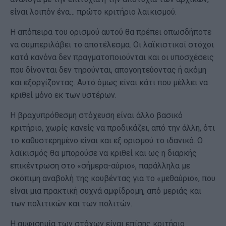
είναι λοιπόν ένα… πρώτο κριτήριο λαϊκισμού.
Η απόπειρα του ορισμού αυτού θα πρέπει οπωσδήποτε
να συμπεριλάβει το αποτέλεσμα. Οι λαϊκιστικοί στόχοι
κατά κανόνα δεν πραγματοποιούνται και οι υποσχέσεις
που δίνονται δεν τηρούνται, απογοητεύοντας ή ακόμη
και εξοργίζοντας. Αυτό όμως είναι κάτι που μέλλει να
κριθεί μόνο εκ των υστέρων.
Η βραχυπρόθεσμη στόχευση είναι άλλο βασικό
κριτήριο, χωρίς κανείς να προδικάζει, από την άλλη, ότι
το καθυστερημένο είναι και εξ ορισμού το ιδανικό. Ο
λαϊκισμός θα μπορούσε να κριθεί και ως η διαρκής
επικέντρωση στο «σήμερα-αύριο», παράλληλα με
σκόπιμη αναβολή της κουβέντας για το «μεθαύριο», που
είναι μια πρακτική συχνά αμφίδρομη, από μεριάς και
των πολιτικών και των πολιτών.
Η αμφισημία των στόχων είναι επίσης κριτήριο