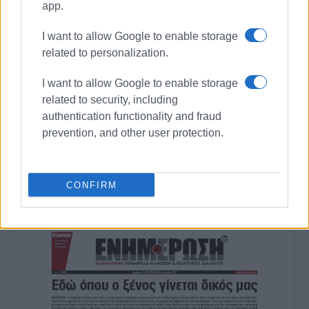
app.
«Καλούπια αναπνοών» (ιδιοέκδοση 2021), της
ποιητικής συλλογής «Οδηγός ισοβιτών του
I want to allow Google to enable storage
φθινοπώρου» (εκδόσεις Carpe Librum 2023) και
related to personalization.
του μυθιστορήματος «Εορταστικό Πρόγραμμα»
(εκδόσεις Carpe Librum 2025). Επικοινωνία:
I want to allow Google to enable storage
kcspigos@gmail.com
related to security, including
authentication functionality and fraud
prevention, and other user protection.
Ακολουθήστε το enimerosi στο
Facebook
CONFIRM
Συνδρομητές στο e-paper