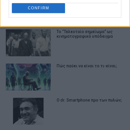
CONFIRM
ΣΧΕΤΙΚA AΡΘΡΑ
Το “Τελευταίο σημείωμα” ως
κινηματογραφικό υπόδειγμα
Πώς παύει να είναι το τι-είναι;
Ο dr. Smartphone προ των πυλών;