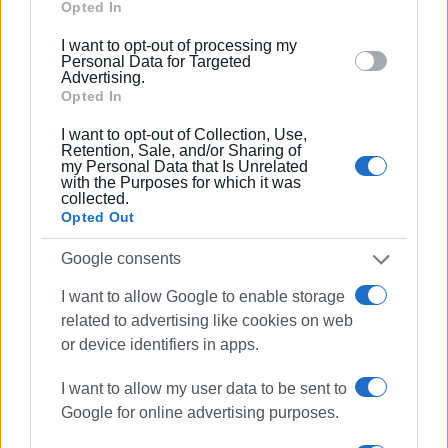
Google and its third-party tags to use your data for
Opted In
below specified purposes in below Google consent
I want to opt-out of processing my
section.
Personal Data for Targeted
Advertising.
Εμφανίσεις: 121
Opted In
I want to opt-out of Collection, Use,
Ακολουθήστε το enimerosi στο
Facebook
Retention, Sale, and/or Sharing of
my Personal Data that Is Unrelated
with the Purposes for which it was
collected.
Συνδρομητές στο e-paper
Opted Out
Google consents
I want to allow Google to enable storage
related to advertising like cookies on web
or device identifiers in apps.
I want to allow my user data to be sent to
Google for online advertising purposes.