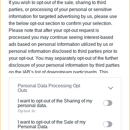
If you wish to opt-out of the sale, sharing to third
διαφωνώ κάθετα και για τη διαφωνία αυτη δεν μου
parties, or processing of your personal or sensitive
δόθηκε ως μέλος η ευκαιρία να υπερασπιστώ» δηλώνει
information for targeted advertising by us, please use
στην "Ε" ο
Κώστας Σπίγγος.
the below opt-out section to confirm your selection.
Από τη μεριά της, η
Αγγελίνα Κοντίνη
, έκανε άμεσα
Please note that after your opt-out request is
ανάρτηση και μεταξύ άλλων αναφέρει «Δεν μου αρκούν
processed you may continue seeing interest-based
οι εξηγήσεις του ΜέΡΑ25 για τη διαγραφή της Σοφίας
ads based on personal information utilized by us or
personal information disclosed to third parties prior to
Σακοράφα. Αποχώρησα από το ΜέΡΑ25 ως μέλος γιατί
your opt-out. You may separately opt-out of the further
η άβυσσος που κοιτούσε τόσο έντονα έχει αρχίσει και
disclosure of your personal information by third parties
το κοιτάει πίσω».
on the IAB’s list of downstream participants. This
Νωρίτερα ακόμα είχε αποτραβηχθεί ο
Βασίλης
information may also be disclosed by us to third parties
Καββαδίας
, υποψήφιος με το κόμμα στις πρώτες -
Personal Data Processing Opt
on the
IAB’s List of Downstream Participants
that may
Outs
αλλά όχι στις δεύτερες εκλογές. Μιλώντας στην "Ε"
further disclose it to other third parties.
αιτιολόγησε την οικειοθελή του απομάκρυνση, για
I want to opt-out of the Sharing of my
Please note that this website/app uses one or more
personal data.
λόγους μη τήρησης του καταστατικού του κόμματος.
Google services and may gather and store information
Opted In
including but not limited to your visit or usage
I want to opt-out of the Sale of my
behaviour. You may click to grant or deny consent to
Personal Data.