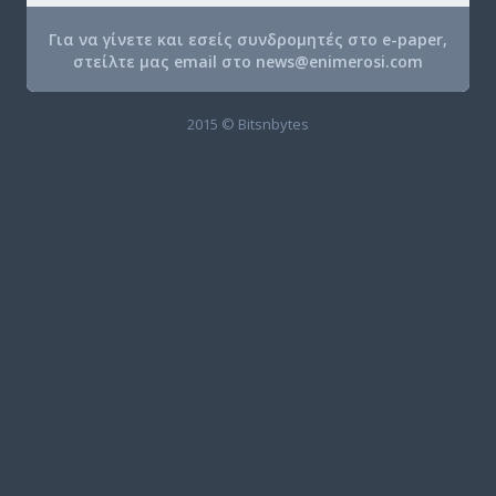
Για να γίνετε και εσείς συνδρομητές στο e-paper,
στείλτε μας email στο
news@enimerosi.com
2015 © Bitsnbytes