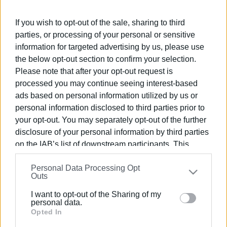
Πρέπει να καεί μέχρι και το
τελευταίο δέντρο;
If you wish to opt-out of the sale, sharing to third
parties, or processing of your personal or sensitive
information for targeted advertising by us, please use
30 ΜΑΡΤΊΟΥ 2024
/
15:14
the below opt-out section to confirm your selection.
Ο ιστορικός Βλάσης Αγτζίδης
συνομιλεί με τον Κώστα Βέργο για τον
Please note that after your opt-out request is
Εθνικό Διχασμό και την Μικρασιατική
processed you may continue seeing interest-based
Καταστροφή
ads based on personal information utilized by us or
personal information disclosed to third parties prior to
21 ΦΕΒΡΟΥΑΡΊΟΥ 2024
/
13:26
your opt-out. You may separately opt-out of the further
Αναγνωστική Εταιρία: Εξέδωσε
disclosure of your personal information by third parties
επετειακό λεύκωμα για τους
Μικρασιάτες πρόσφυγες στην
on the IAB’s list of downstream participants. This
Κέρκυρα
information may also be disclosed by us to third parties
Personal Data Processing Opt
on the
IAB’s List of Downstream Participants
that may
Outs
further disclose it to other third parties.
14 ΣΕΠΤΕΜΒΡΊΟΥ 2023
/
12:13
Μικρασιατική καταστροφή: Μαύρη
I want to opt-out of the Sharing of my
σελίδα στην παγκόσμια ιστορία που
Please note that this website/app uses one or more
personal data.
δεν πρέπει να ξεχαστεί
Google services and may gather and store information
Opted In
including but not limited to your visit or usage