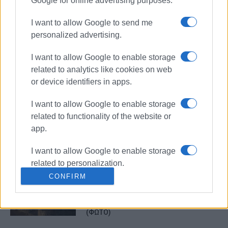
Google for online advertising purposes.
05 ΟΚΤΩΒΡΊΟΥ 2022
/
17:56
Ψηφιακή έκθεση με τίτλο: Από την
I want to allow Google to send me
Ιωνία στο Ιόνιο: Πρόσφυγες στην
Κέρκυρα μετά την Μικρασιατική
personalized advertising.
Καταστροφή
I want to allow Google to enable storage
related to analytics like cookies on web
01 ΟΚΤΩΒΡΊΟΥ 2022
/
15:04
or device identifiers in apps.
Χορευτική εκδήλωση για τα 100
χρόνια από την Μικρασιατική
καταστροφή (photos)
I want to allow Google to enable storage
related to functionality of the website or
app.
13 ΣΕΠΤΕΜΒΡΊΟΥ 2022
/
10:45
Εκδηλώσεις για την ημέρα μνήμης της
γενοκτονίας των Ελλήνων της Μικράς
I want to allow Google to enable storage
Ασίας
related to personalization.
CONFIRM
I want to allow Google to enable storage
13 ΑΥΓΟΎΣΤΟΥ 2022
/
00:00
Κατάνυξη «προσφύγων» στον Αη
related to security, including
Γιώργη – Συναυλία εν μέσω θεομηνίας
authentication functionality and fraud
(ΦΩΤΟ)
prevention, and other user protection.