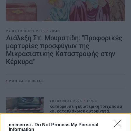
27 ΟΚΤΩΒΡΊΟΥ 2025
/
20:43
Διάλεξη Σπ. Μουρατίδη: "Προφορικές
μαρτυρίες προσφύγων της
Μικρασιατικής Καταστροφής στην
Κέρκυρα"
/
ΡΟΗ ΚΑΤΗΓΟΡΙΑΣ
10 ΙΟΥΝΊΟΥ 2025
/
11:53
Κατέρρευσε η εξωτερική τοιχοποιία
και καταπλάκωσε αυτοκίνητα.
enimerosi -
Do Not Process My Personal
Information
14 ΑΥΓΟΎΣΤΟΥ 2024
/
10:25