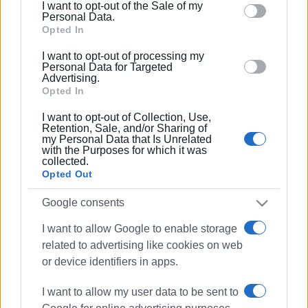
I want to opt-out of the Sale of my
behaviour. You may click to grant or deny consent to
14 ΣΕΠΤΕΜΒΡΊΟΥ 2023
/
12:14
Personal Data.
Ο διωγμός των Ελλήνων της Μικράς
Google and its third-party tags to use your data for
Opted In
Ασίας δεν λησμονείται και δεν
below specified purposes in below Google consent
παραγράφεται
I want to opt-out of processing my
section.
Personal Data for Targeted
Advertising.
Opted In
02 ΔΕΚΕΜΒΡΊΟΥ 2022
/
10:50
Οι δίκες των εξ(ι): Από την καταδίκη
στην απαλλαγή
I want to opt-out of Collection, Use,
Retention, Sale, and/or Sharing of
my Personal Data that Is Unrelated
with the Purposes for which it was
collected.
19 NOV 2022
/
17:45
Συναυλία με την Ευανθία Ρεμπούτσικα
Opted Out
- 100 χρόνια Μικρασιατικής
καταστροφής βραδιά μνήμης και
Google consents
τιμής
I want to allow Google to enable storage
related to advertising like cookies on web
10 ΟΚΤΩΒΡΊΟΥ 2022
/
10:18
Η Παιδική Χορωδία Κέρκυρας στο
or device identifiers in apps.
Καλλιμάρμαρο
I want to allow my user data to be sent to