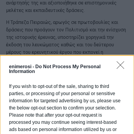
ανάρτησής της και αξιοποιήθηκε σε επιστημονικές
μελέτες και εκπαιδευτικές δράσεις.
Η Τράπεζα Πειραιώς, αρωγός σε πρωτοβουλίες και
δράσεις που προάγουν τον Πολιτισμό και την ενίσχυση
της ιστορικής έρευνας, υποστηρίζει χορηγικά την
έκδοση του λευκώματος καθώς και του δεύτερου
μέρους του ερευνητικού έργου που εκπονεί η
Αναγνωστική Εταιρία Κερκύρας. Το κύριο αντικείμενο
enimerosi -
Do Not Process My Personal
του ερευνητικού έργου είναι η μελέτη της
Information
εγκατάστασης των προσφύγων της Μικράς Ασίας στην
Κέρκυρα και η πρόσληψή της από τους ίδιους τους
If you wish to opt-out of the sale, sharing to third
πρόσφυγες και τους απογόνους τους. Οι δεκάδες
parties, or processing of your personal or sensitive
μαρτυρίες τους αποκαλύπτουν άγνωστες πτυχές των
information for targeted advertising by us, please use
γεγονότων και παράλληλα ιχνηλατούν το ιστορικό
the below opt-out section to confirm your selection.
τραύμα ως τις μέρες μας.
Please note that after your opt-out request is
processed you may continue seeing interest-based
Η έκδοση του δίγλωσσου επετειακού λευκώματος, σε
ads based on personal information utilized by us or
επιστημονική επιμέλεια του Δρ. Ιστορίας Ευστάθιου