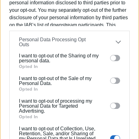
personal information disclosed to third parties prior to
Πουλιάση, θα περιλαμβάνει πολύτιμο αρχειακό υλικό
your opt-out. You may separately opt-out of the further
και μαρτυρίες, που περιέχονται στην ψηφιακή έκθεση
disclosure of your personal information by third parties
αλλά και νέα τεκμήρια. Η έκδοση προγραμματίζεται να
on the IAB’s list of downstream participants. This
κυκλοφορήσει στο Α' εξάμηνο του 2024 και εντάσσεται
information may also be disclosed by us to third parties
στη διαχρονική υποστήριξη της Τράπεζας σε
Personal Data Processing Opt
on the
IAB’s List of Downstream Participants
that may
ερευνητικά έργα και επιστημονικά προγράμματα,
Outs
further disclose it to other third parties.
συμβάλλοντας στον εμπλουτισμό της ιστοριογραφίας».
I want to opt-out of the Sharing of my
Please note that this website/app uses one or more
personal data.
ΦΩΤΟ@
Ιδιωτικό Αρχείο Σπύρου Γαούτση,
Μικρασιάτες
Google services and may gather and store information
Opted In
πρόσφυγες μπρος στους στρατώνες Πασχαλίγου
including but not limited to your visit or usage
I want to opt-out of the Sale of my
(Quartier Pasqualigo), στο Παλαιό Φρούριο της
behaviour. You may click to grant or deny consent to
Personal Data.
Κέρκυρας.
Google and its third-party tags to use your data for
Opted In
below specified purposes in below Google consent
Εμφανίσεις: 88
I want to opt-out of processing my
section.
Personal Data for Targeted
Advertising.
Opted In
I want to opt-out of Collection, Use,
Retention, Sale, and/or Sharing of
my Personal Data that Is Unrelated