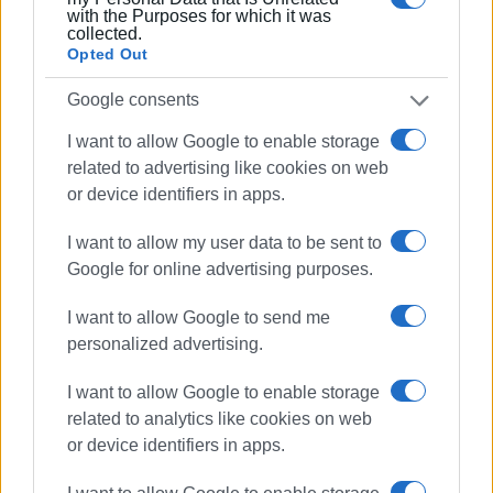
with the Purposes for which it was
collected.
Opted Out
ΒΑΣΙΛΗΣ ΠΑΝΤΑΖΟΠΟΥΛΟΣ
Google consents
Ο Βασίλης Πανταζόπουλος είναι απόφοιτος του
I want to allow Google to enable storage
τμήματος Μεσογειακών Σπουδών του
related to advertising like cookies on web
Πανεπιστημίου Αιγαίου (Ρόδος), με ειδίκευση
or device identifiers in apps.
στις Διεθνείς Σχέσεις. Επιπλέον, είναι κάτοχος
Μεταπτυχιακού Τίτλου από το Πανεπιστήμιο του
I want to allow my user data to be sent to
Readingστις Στρατηγικές Σπουδές.
Google for online advertising purposes.
I want to allow Google to send me
personalized advertising.
I want to allow Google to enable storage
related to analytics like cookies on web
or device identifiers in apps.