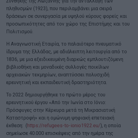
Συνθήκης της Λωζάννης για την ανταλλαγή των
πληθυσμών (1923), που περιλαμβάνει μια σειρά
δράσεων σε συνεργασία με υψηλού κύρους φορείς και
προσωπικότητες από τον χώρο της Επιστήμης και του
Πολιτισμού.
Η Αναγνωστική Εταιρία, το παλαιότερο πνευματικό
ίδρυμα της Ελλάδας, με αδιάλειπτη λειτουργία από το
1836, με μια εξειδικευμένη διαρκώς εμπλουτιζόμενη
βιβλιοθήκη και μοναδικές συλλογές ποικίλων
αρχειακών τεκμηρίων, αναπτύσσει πολυσχιδή
ερευνητική και εκπαιδευτική δραστηριότητα.
Το 2022 δημιουργήθηκε το πρώτο μέρος του
ερευνητικού έργου «Από την Ιωνία στο Ιόνιο:
Πρόσφυγες στην Κέρκυρα μετά τη Μικρασιατική
Καταστροφή» και η ομώνυμη ψηφιακή επετειακή
έκθεση: (
https://refugees-to-ionio1922.eu/
), η οποία
σημείωσε 40.000 επισκέψεις από την ημέρα της