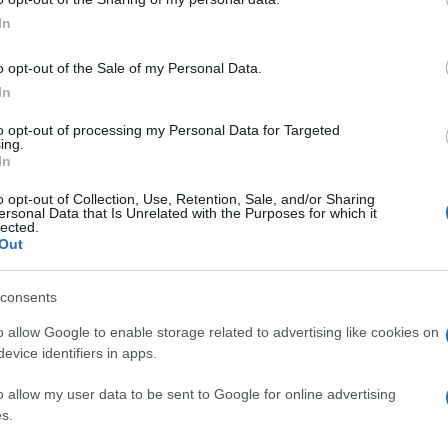
αρσης.
In
λληνισμού, τις ρίζες και τις παραδόσεις του. Δεν
τι οδήγησε σε αυτήν. Δεν ξεχνάμε και τιμούμε τα
o opt-out of the Sale of my Personal Data.
κράς Ασίας.
In
to opt-out of processing my Personal Data for Targeted
ing.
ικρασιατική καταστροφή, ο Βουλευτής Κέρκυρας του
In
κόλουθη δήλωση:
o opt-out of Collection, Use, Retention, Sale, and/or Sharing
μής στους Έλληνες της Μικράς Ασίας που
ersonal Data that Is Unrelated with the Purposes for which it
ρογονική τους γη, που βασανίστηκαν με βάρβαρο
lected.
Out
ς από την συστηματική και οργανωμένη προσπάθεια
 1913 και ολοκληρώθηκε το 1922 με την
consents
ης Μικράς Ασίας γιατί κατόρθωσαν να
o allow Google to enable storage related to advertising like cookies on
ές και οι αξίες της οποίας, τους στήριξαν στις
evice identifiers in apps.
 τόπο τους και κατόρθωσαν να ξανασταθούν στα
υς μας.
o allow my user data to be sent to Google for online advertising
s.
ι διδασκόμαστε από την ιστορία και σε αυτές τις
κών εξελίξεων θα πρέπει να είμαστε ενωμένοι και