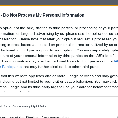
οπολιτικό Ναό Υ. Θ. ΣΠΗΛΑΙΩΤΙΣΣΗΣ στην οποία
ών και Διαποντίων Νήσων Νεκτάριος.
 -
Do Not Process My Personal Information
to opt-out of the sale, sharing to third parties, or processing of your per
formation for targeted advertising by us, please use the below opt-out s
πανηγυρικός της ημέρας, από τη Διευθύντρια του
r selection. Please note that after your opt-out request is processed y
eing interest-based ads based on personal information utilized by us or
 Πανεπιστημίου κ. Έλενα Βουσολίνου - Ανυφαντή.
disclosed to third parties prior to your opt-out. You may separately opt-
ση στεφάνων στο Ηρώο της Πόλης και τήρηση ενός
losure of your personal information by third parties on the IAB’s list of
.
. This information may also be disclosed by us to third parties on the
IA
Participants
that may further disclose it to other third parties.
κας
δήλωσε: «
Τιμήσαμε σήμερα και στην Κέρκυρα
 that this website/app uses one or more Google services and may gath
 θύματα της θηριωδίας των Τούρκων - Οθωμανών
including but not limited to your visit or usage behaviour. You may click 
3. Τα θύματα μιας αδιαμφισβήτητης Γενοκτονίας
 to Google and its third-party tags to use your data for below specifi
ogle consent section.
l Data Processing Opt Outs
δοκίας, του Πόντου και της Βιθυνίας που χάθηκαν
o opt-out of the Sharing of my personal data.