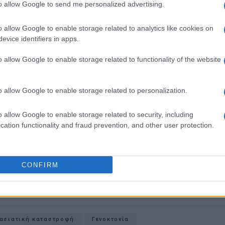
to allow Google to send me personalized advertising.
, ομοθυμία και αποφασιστικότητα. Χωρίς
ήσουμε ζωντανή την μνήμη, αξιολογώντας την
o allow Google to enable storage related to analytics like cookies on
ον μεγάλο κίνδυνο που ελλοχεύει της λήθης, που
evice identifiers in apps.
 λαθών.
πό την προκλητικότητα και την νευρικότητα της
o allow Google to enable storage related to functionality of the website
να μείνουμε στην γραμμή της πολυδιάστατης
οβουλίες και διεθνοποιεί τα διμερή ζητήματα προς
o allow Google to enable storage related to personalization.
ι των λαών της περιοχής μας. Θα ήταν οδυνηρό
πολιτική της αδράνειας και της σιωπής.»
o allow Google to enable storage related to security, including
cation functionality and fraud prevention, and other user protection.
 στο
Facebook
CONFIRM
ασιατική καταστροφή
Γενοκτονία