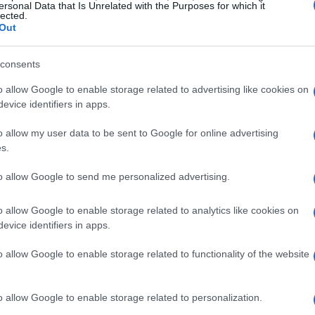
ersonal Data that Is Unrelated with the Purposes for which it
lected.
Out
consents
11 ΙΑΝΟΥΑΡΊΟΥ 2023
/
18:30
Σχετικά με το επεισόδιο στη
o allow Google to enable storage related to advertising like cookies on
evice identifiers in apps.
Η επιστολή του πατέρα Κοκκινόπουλου κι ένα μικρό
o allow my user data to be sent to Google for online advertising
s.
to allow Google to send me personalized advertising.
o allow Google to enable storage related to analytics like cookies on
evice identifiers in apps.
06 ΔΕΚΕΜΒΡΊΟΥ 2022
/
11:03
o allow Google to enable storage related to functionality of the website
Η ΕΛΜΕ Κέρκυρας για το επε
«Οποιοδήποτε πρόβλημα, σε μια σχολική κοινότητα 
o allow Google to enable storage related to personalization.
παιδαγωγικούς κι όχι κατασταλτικούς»