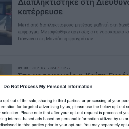
Διαπληκτίστηκε στη Διεύθυνσ
κατέρρευσε
Μετά από διαπληκτισμούς μητέρας μαθητή στη διεύθ
έμφραγμα. Μεταφέρθηκε αρχικώς στο νοσοκομείο κα
Γιάννενα στη Μονάδα εμφραγμάτων.
09 ΟΚΤΩΒΡΊΟΥ 2024
/
13:22
Στο νοσοκομείο η Καίτη Γκρέ
 -
Do Not Process My Personal Information
Η κατάστασή της χαρακτηρίζεται ως «πολύ δύσκολη
to opt-out of the sale, sharing to third parties, or processing of your per
formation for targeted advertising by us, please use the below opt-out s
r selection. Please note that after your opt-out request is processed y
eing interest-based ads based on personal information utilized by us or
disclosed to third parties prior to your opt-out. You may separately opt-