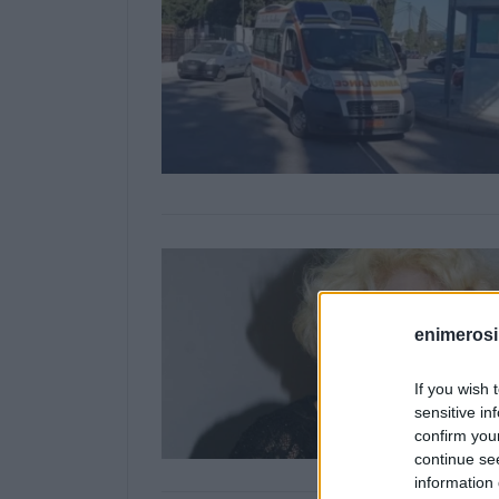
enimerosi
If you wish 
sensitive in
confirm you
continue se
information 