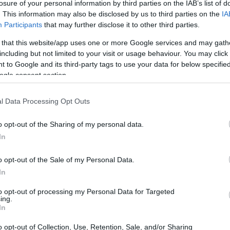
losure of your personal information by third parties on the IAB’s list of
. This information may also be disclosed by us to third parties on the
IA
02 ΣΕΠΤΕΜΒΡΊΟΥ 2024
/
18:01
Participants
that may further disclose it to other third parties.
Συνελήφθη ο πρώην αντιδήμα
 that this website/app uses one or more Google services and may gath
including but not limited to your visit or usage behaviour. You may click 
Ρώτησε τους αστυνομικούς γιατί δεν έκαναν μια πα
 to Google and its third-party tags to use your data for below specifi
πέρασε με το δίκυκλο στον πεζόδρομο. Σύμφωνα με το
ogle consent section.
κοιτάζει τη δουλειά του και να μην ανακατεύεται!
l Data Processing Opt Outs
o opt-out of the Sharing of my personal data.
In
30 ΑΥΓΟΎΣΤΟΥ 2023
/
17:24
31 Αυγούστου 1923, η ανοχύ
o opt-out of the Sale of my Personal Data.
In
βομβαρδίζεται από την φασισ
to opt-out of processing my Personal Data for Targeted
ing.
Είναι μεσημέρι, 31 Αυγούστου 1923. Ισχυρός ιταλικό
In
Κέρκυρας. Οι λουόμενοι κάτω από τα Μουράγια συνε
Μουράγια οι Κερκυραίοι, ανυποψίαστοι για το τι θα 
o opt-out of Collection, Use, Retention, Sale, and/or Sharing