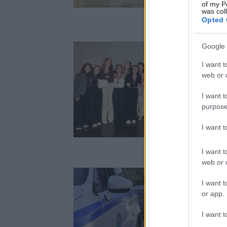
of my P
was col
Opted 
Google 
I want t
web or d
I want t
purpose
I want 
I want t
web or d
I want t
or app.
I want t