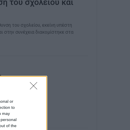
η του σχολείου και
υνση του σχολείου, εκείνη υπέστη
ι στην συνέχεια διακομίστηκε στα
υ
».
sonal or
ection to
ou may
 personal
out of the