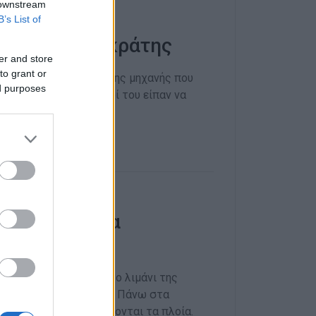
 downstream
B’s List of
ρχος Λ. Παγκράτης
er and store
to grant or
ρατήρηση στον οδηγό της μηχανής που
ed purposes
ν ίδιο, οι αστυνομικοί του είπαν να
ρωτη Κέρκυρα
τική Ιταλία
ς στόλος καταπλέει στο λιμάνι της
χίζουν το μπάνιο τους. Πάνω στα
ακολουθήσει, περιεργάζονται τα πλοία.