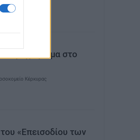
α το μαχαίρωμα στο
Νοσοκομείο Κέρκυρας
του «Επεισοδίου των