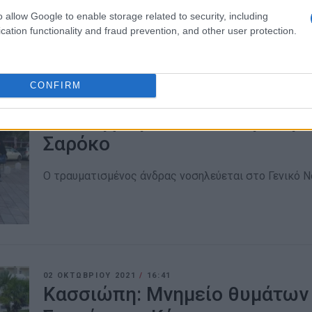
o allow Google to enable storage related to security, including
cation functionality and fraud prevention, and other user protection.
CONFIRM
25 ΜΑΪ́ΟΥ 2022
/
15:02
Συνελήφθησαν δύο άνδρες γι
Σαρόκο
Ο τραυματισμένος άνδρας νοσηλεύεται στο Γενικό 
02 ΟΚΤΩΒΡΊΟΥ 2021
/
16:41
Κασσιώπη: Μνημείο θυμάτων 