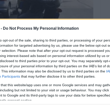
 -
Do Not Process My Personal Information
to opt-out of the sale, sharing to third parties, or processing of your per
formation for targeted advertising by us, please use the below opt-out s
r selection. Please note that after your opt-out request is processed y
eing interest-based ads based on personal information utilized by us or
disclosed to third parties prior to your opt-out. You may separately opt-
losure of your personal information by third parties on the IAB’s list of
. This information may also be disclosed by us to third parties on the
IA
Participants
that may further disclose it to other third parties.
α σχολική κοινότητα πρέπει να
 that this website/app uses one or more Google services and may gath
δαγωγικούς κι όχι
including but not limited to your visit or usage behaviour. You may click 
 to Google and its third-party tags to use your data for below specifi
ogle consent section.
υκλοφορούν σχετικά με την
βιαιοπραγία
εναντίον