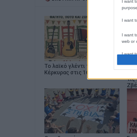
I want t
purpose
I want 
I want t
web or d
I want t
or app.
Το λαϊκό γλέντι της ΕΛΜΕ
«Πα
Κέρκυρας στις 16/6
Ράμ
I want t
τις
Ζβέ
I want t
authenti