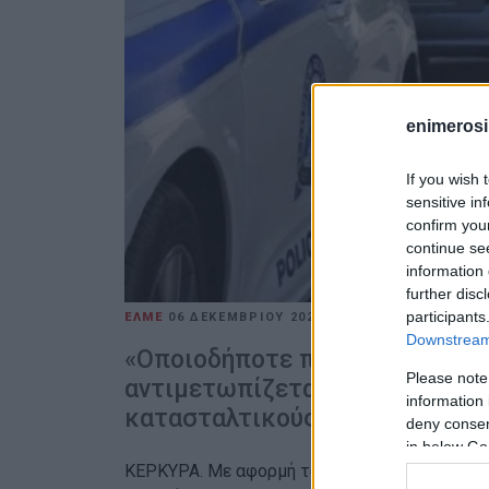
enimerosi
If you wish 
sensitive in
confirm you
continue se
information 
further disc
participants
ΕΛΜΕ
06 ΔΕΚΕΜΒΡΊΟΥ 2022
/
11:05
Downstream 
«Οποιοδήποτε πρόβλημα, σε μι
Please note
αντιμετωπίζεται με όρους παι
information 
κατασταλτικούς»
deny consent
in below Go
ΚΕΡΚΥΡΑ. Με αφορμή τα δημοσιεύματα που κ