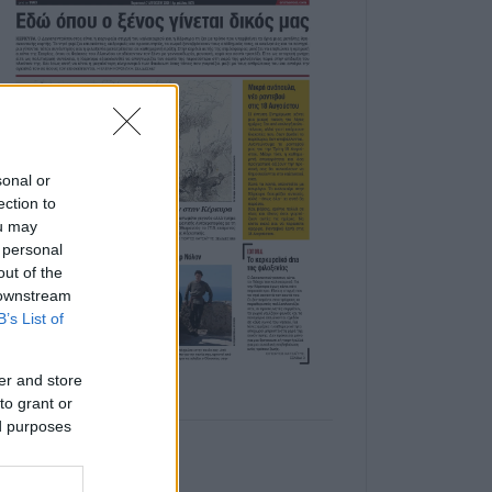
sonal or
ection to
ou may
 personal
out of the
 downstream
B’s List of
er and store
to grant or
ed purposes