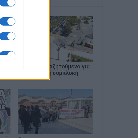
Έπιασαν καταζητούμενο για
την αιματηρή συμπλοκή