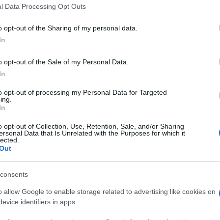
ρας, η ΕΛΜΕ Κέρκυρας θέλει να επαναλάβει την
l Data Processing Opt Outs
: Οποιοδήποτε αποδεδειγμένο περιστατικό
 απόλυτα καταδικαστέο.
o opt-out of the Sharing of my personal data.
In
τον Κλάδο και είναι κατακριτέες από το σύνολο
o opt-out of the Sale of my Personal Data.
οδήποτε πρόβλημα, σε μια σχολική κοινότητα
In
όχι κατασταλτικούς.
to opt-out of processing my Personal Data for Targeted
ing.
In
 στο
Facebook
o opt-out of Collection, Use, Retention, Sale, and/or Sharing
ersonal Data that Is Unrelated with the Purposes for which it
lected.
Out
consents
ΕΠΑΛ
o allow Google to enable storage related to advertising like cookies on
evice identifiers in apps.