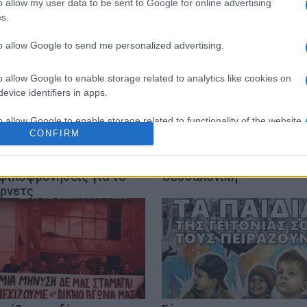
o allow my user data to be sent to Google for online advertising
s.
to allow Google to send me personalized advertising.
o allow Google to enable storage related to analytics like cookies on
evice identifiers in apps.
o allow Google to enable storage related to functionality of the website
CONFIRM
λιέ μου φίλε»: Οι αιχμές
Η ΕΛΜΕ για το θάνατο
α και Τσίπρα πίσω από
εκπαιδευτικού στη
o allow Google to enable storage related to personalization.
 φιλοφρονήσεις για το
Θεσσαλονίκη
ρνετς
o allow Google to enable storage related to security, including
cation functionality and fraud prevention, and other user protection.