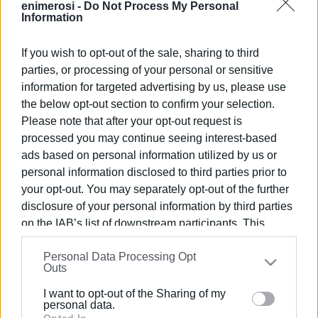
enimerosi -
Do Not Process My Personal
Προανάκριση διενεργείται από το Αστυνομικό Τμήμα
Information
Κέρκυρας.
Εμφανίσεις: 95
If you wish to opt-out of the sale, sharing to third
parties, or processing of your personal or sensitive
information for targeted advertising by us, please use
Ακολουθήστε το enimerosi στο
Facebook
the below opt-out section to confirm your selection.
Please note that after your opt-out request is
processed you may continue seeing interest-based
Συνδρομητές στο e-paper
ads based on personal information utilized by us or
personal information disclosed to third parties prior to
your opt-out. You may separately opt-out of the further
disclosure of your personal information by third parties
on the IAB’s list of downstream participants. This
information may also be disclosed by us to third parties
Personal Data Processing Opt
on the
IAB’s List of Downstream Participants
that may
Outs
further disclose it to other third parties.
I want to opt-out of the Sharing of my
Please note that this website/app uses one or more
personal data.
Opted In