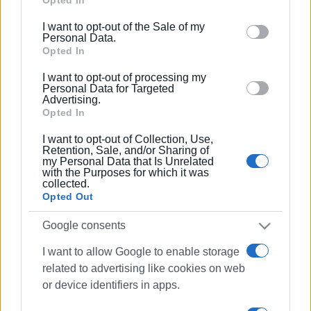
Google services and may gather and store information
including but not limited to your visit or usage
I want to opt-out of the Sale of my
behaviour. You may click to grant or deny consent to
Personal Data.
Google and its third-party tags to use your data for
Opted In
below specified purposes in below Google consent
I want to opt-out of processing my
section.
Personal Data for Targeted
Advertising.
Opted In
I want to opt-out of Collection, Use,
Retention, Sale, and/or Sharing of
my Personal Data that Is Unrelated
with the Purposes for which it was
collected.
Opted Out
Google consents
I want to allow Google to enable storage
related to advertising like cookies on web
Συμπλοκή
επεισόδιο
or device identifiers in apps.
τραυματισμός
Σαρόκο