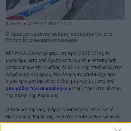
Συμπλοκή
25 ΜΑΪ́ΟΥ 2022
/
15:17
Ο τραυματισμένος άνδρας νοσηλεύεται στο
Γενικό Νοσοκομείο Κέρκυρας
ΚΕΡΚΥΡΑ. Συνελήφθησαν, σήμερα (25.05.2022), το
μεσημέρι, μετά από άμεση αστυνομική κινητοποίηση
αστυνομικών της Ομάδας ΔΙ.ΑΣ και της Υποδιεύθυνσης
Ασφάλειας Κέρκυρας, δύο άτομα, τα οποία λίγο πριν,
είχαν τραυματίσει έναν άνδρα με μαχαίρι, μετά από
επεισόδιο που σημειώθηκε
μεταξύ τους στο κέντρο
της πόλης της Κέρκυρας.
Ο τραυματισμένος άνδρας νοσηλεύεται στο Γενικό
Νοσοκομείο Κέρκυρας, ενώ στο πλαίσιο των ερευνών
βρέθηκε και κατασχέθηκε και το μαχαίρι.