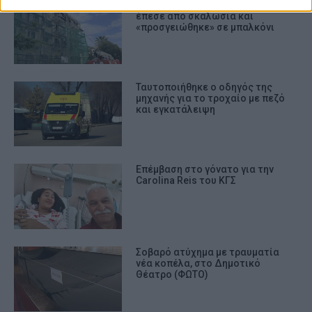
Κέρκυρα: Τύχη για 17χρονο -
prevention, and other user protection.
έπεσε από σκαλωσιά και
«προσγειώθηκε» σε μπαλκόνι
Ταυτοποιήθηκε ο οδηγός της
μηχανής για το τροχαίο με πεζό
και εγκατάλειψη
Επέμβαση στο γόνατο για την
Carolina Reis του ΚΓΣ
Σοβαρό ατύχημα με τραυματία
νέα κοπέλα, στο Δημοτικό
Θέατρο (ΦΩΤΟ)