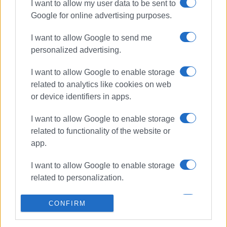
I want to allow my user data to be sent to
Google for online advertising purposes.
ΣΧΕΤΙΚA AΡΘΡΑ
I want to allow Google to send me
personalized advertising.
Θάνατος 80χρονου μετά από
συμπλοκή με αντιδήμαρχο
Βόρειας Κέρκυρας – Νέα τροπή
I want to allow Google to enable storage
στην υπόθεση
related to analytics like cookies on web
or device identifiers in apps.
Τροχαίο: Στο νοσοκομείο
I want to allow Google to enable storage
34χρονος μοτοσικλετιστής μετά
από εκτροπή
related to functionality of the website or
app.
I want to allow Google to enable storage
«Παλιέ μου φίλε»: Οι αιχμές Ράμα
related to personalization.
και Τσίπρα πίσω από τις
φιλοφρονήσεις για το Ζβέρνετς
I want to allow Google to enable storage
CONFIRM
related to security, including
authentication functionality and fraud