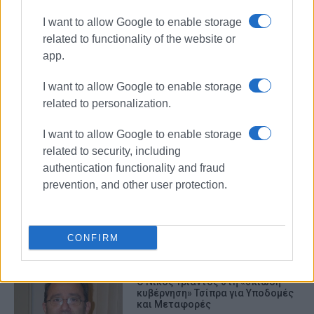
I want to allow Google to enable storage
related to functionality of the website or
app.
ελασ
περιπολία ποδηλατών
I want to allow Google to enable storage
επεισόδιο
χτύπημα
related to personalization.
περιοριστικά μέτρα
μάσκα
I want to allow Google to enable storage
related to security, including
ΣΧΕΤΙΚA AΡΘΡΑ
authentication functionality and fraud
prevention, and other user protection.
Μετά τον Ν. Τρίαντο και ο Νίκος
Ράλλης στο Εθνικό Συμβούλιο της
ΕΛΑΣ
CONFIRM
Ο Νίκος Τρίαντος στη «σκιώδη
κυβέρνηση» Τσίπρα για Υποδομές
και Μεταφορές