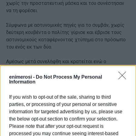
χωρίς την προστατευτική μάσκα και του συνέστησαν
να τη φορέσει.
Σύμφωνα με αστυνομικές πηγές για το συμβάν, χωρίς
δεύτερη κουβέντα ο πολίτης γύρισε και έβρισε τους
αστυνομικούς καταφέρνοντας χτύπημα στο πρόσωπο
του ενός εκ των δύο.
Αμέσως μετά συνελήφθη και κρατείται ενώ ο
αστυνομικός μεταφέρθηκε στο νοσοκομείο για τις
πρώτες βοήθειες και σύμφωνα με τις ίδιες πηγές το
enimerosi -
Do Not Process My Personal
Information
χτύπημα είναι στο μάτι του, όπου είναι πιθανόν να
γίνουν ράμματα.
If you wish to opt-out of the sale, sharing to third
Εμφανίσεις: 138
parties, or processing of your personal or sensitive
information for targeted advertising by us, please use
the below opt-out section to confirm your selection.
Please note that after your opt-out request is
processed you may continue seeing interest-based