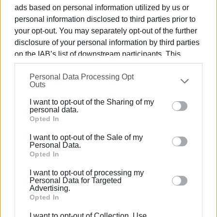
ads based on personal information utilized by us or
personal information disclosed to third parties prior to
your opt-out. You may separately opt-out of the further
disclosure of your personal information by third parties
ΕΛΕΝΗ ΚΟΡΩΝΑΚΗ
on the IAB’s list of downstream participants. This
Εργάζεται στις Εκδόσεις Ενημέρωση από το
information may also be disclosed by us to third parties
1990 σε θέσεις υψηλής ευθύνης. Ειδικεύεται στις
Personal Data Processing Opt
on the
IAB’s List of Downstream Participants
that may
δημόσιες σχέσεις, το ελεύθερο και το
Outs
further disclose it to other third parties.
καλλιτεχνικό ρεπορτάζ.
I want to opt-out of the Sharing of my
Please note that this website/app uses one or more
personal data.
Google services and may gather and store information
Opted In
including but not limited to your visit or usage
Ακολουθήστε το enimerosi στο
Facebook
I want to opt-out of the Sale of my
behaviour. You may click to grant or deny consent to
Personal Data.
Google and its third-party tags to use your data for
Opted In
below specified purposes in below Google consent
I want to opt-out of processing my
Συνδρομητές στο e-paper
section.
Personal Data for Targeted
Advertising.
Opted In
I want to opt-out of Collection, Use,