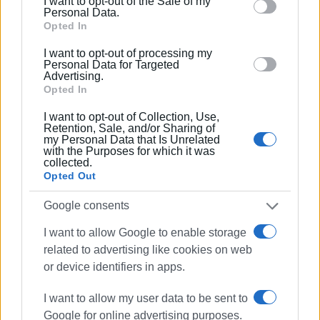
I want to opt-out of the Sale of my
behaviour. You may click to grant or deny consent to
Personal Data.
Google and its third-party tags to use your data for
Opted In
Ακολουθήστε το enimerosi στο
Facebook
below specified purposes in below Google consent
I want to opt-out of processing my
section.
Personal Data for Targeted
Advertising.
Opted In
Συνδρομητές στο e-paper
I want to opt-out of Collection, Use,
Retention, Sale, and/or Sharing of
my Personal Data that Is Unrelated
with the Purposes for which it was
collected.
Opted Out
Google consents
I want to allow Google to enable storage
related to advertising like cookies on web
or device identifiers in apps.
I want to allow my user data to be sent to
Google for online advertising purposes.