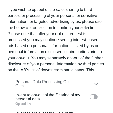
χώρα με μειωμένη εθνική κυριαρχία -το κύρος της
οποίας δεν επλήγη, ούτε τις πλέον δύσκολες ημέρες
If you wish to opt-out of the sale, sharing to third
διακυβέρνησης από τον ΣΥ.ΡΙΖ.Α.- και όπως,
parties, or processing of your personal or sensitive
καταμαρτυρεί η απερίσκεπτη μετριοπάθεια και η
information for targeted advertising by us, please use
εφαρμοζόμενη ατολμία και διπλωματική ακινησία.
the below opt-out section to confirm your selection.
Please note that after your opt-out request is
Ελπίζουμε και ευχόμαστε στον εκλογικό του
processed you may continue seeing interest-based
απολογισμό να μην θρηνούμε και την απώλεια
ads based on personal information utilized by us or
ελληνικού εδάφους. Θα ήταν τραγικό!
personal information disclosed to third parties prior to
your opt-out. You may separately opt-out of the further
Το Υπουργείο των Εξωτερικών οφείλει να ενημερώσει
disclosure of your personal information by third parties
τα πολιτικά κόμματα και τον ελληνικό λαό για την
on the IAB’s list of downstream participants. This
ακριβή κατάσταση στον Έβρο, να σταματήσει να
information may also be disclosed by us to third parties
κυβερνά με τους εθνικά επιζήμιους όρους της
Personal Data Processing Opt
on the
IAB’s List of Downstream Participants
that may
Outs
επικοινωνιακής προπαγάνδας και να καταστήσει
further disclose it to other third parties.
σαφές, χωρίς περιστροφές το κλίμα ασφάλειας και
I want to opt-out of the Sharing of my
Please note that this website/app uses one or more
personal data.
προστασίας των ελληνικών εδαφών απέναντι σε
Google services and may gather and store information
Opted In
οποιαδήποτε ορθόδοξη ή ανορθόδοξη απειλή».
including but not limited to your visit or usage
Εμφανίσεις: 150