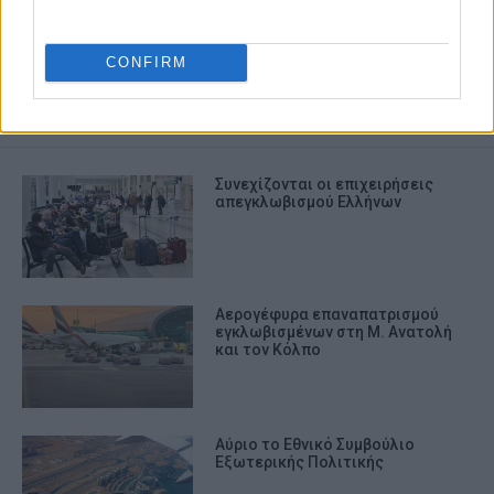
Εξωτερική Πολιτική
Ελληνο-τουρκικές Σχέσεις
CONFIRM
ΣΧΕΤΙΚA AΡΘΡΑ
Συνεχίζονται οι επιχειρήσεις
απεγκλωβισμού Ελλήνων
Αερογέφυρα επαναπατρισμού
εγκλωβισμένων στη Μ. Ανατολή
και τον Κόλπο
Αύριο το Εθνικό Συμβούλιο
Εξωτερικής Πολιτικής