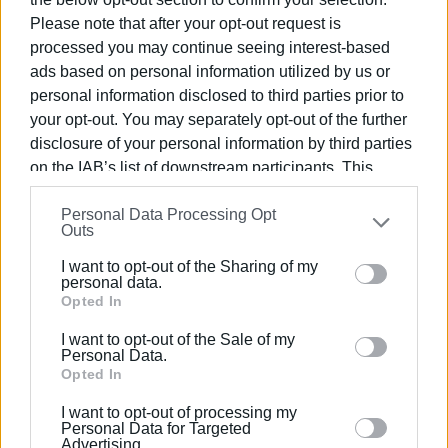
Please note that after your opt-out request is
processed you may continue seeing interest-based
ads based on personal information utilized by us or
ΣΠΥΡΟΣ ΠΙΚΟΥΛΑΣ
personal information disclosed to third parties prior to
Πτυχιούχος Οικονομικών του Πανεπιστημίου
your opt-out. You may separately opt-out of the further
Πειραιά. Συνεργάστηκε στο ξεκίνημα με την
disclosure of your personal information by third parties
«Αθλητική Πορεία της Κέρκυρας», ενώ από τις
on the IAB’s list of downstream participants. This
αρχές του ΄92 και για 25 χρόνια στο «Κερκυραϊκό
information may also be disclosed by us to third parties
Βήμα». Από το 1994 εκδότης - διευθυντής στα
Personal Data Processing Opt
on the
IAB’s List of Downstream Participants
that may
Outs
«Κερκυραϊκά Σπορ» και από το 2000 και για 15
further disclose it to other third parties.
χρόνια στο «ΦΩΣ των ΣΠΟΡ». Από το 2015
I want to opt-out of the Sharing of my
Please note that this website/app uses one or more
personal data.
εργάζεται στην «ΕΝΗΜΕΡΩΣΗ», ενώ
Google services and may gather and store information
Opted In
συνεργάστηκε με την τηλεόραση του Corfu
including but not limited to your visit or usage
Channel (στα πρώτα χρόνια λειτουργίας του) και
I want to opt-out of the Sale of my
behaviour. You may click to grant or deny consent to
Personal Data.
Start TV, συνολικά 15 χρόνια.
Google and its third-party tags to use your data for
Opted In
below specified purposes in below Google consent
I want to opt-out of processing my
Ακολουθήστε το enimerosi στο
Facebook
section.
Personal Data for Targeted
Advertising.