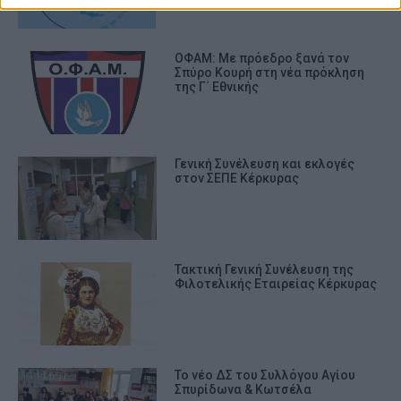
ΟΦΑΜ: Με πρόεδρο ξανά τον
Σπύρο Κουρή στη νέα πρόκληση
της Γ΄ Εθνικής
Γενική Συνέλευση και εκλογές
στον ΣΕΠΕ Κέρκυρας
Τακτική Γενική Συνέλευση της
Φιλοτελικής Εταιρείας Κέρκυρας
Το νέο ΔΣ του Συλλόγου Αγίου
Σπυρίδωνα & Κωτσέλα