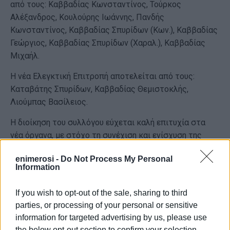
από τους: Καββαδίας Κωνσταντίνος, Τούρκος
Αλέξανδρος, Κουλούρης Ιωάννης, Πανδής
Κωνσταντίνος, Καββαδίας Σπυρίδων (Κων.), Καββαδίας
Γεώργιος, Καββαδίας Σπυρίδων (Χαραλ.), Καββαδίας
Μιχαήλ.
Η νέα Ελεγκτική Επιτροπή αποτελείται από τους:
Καταβάτης Σπυρίδων, Καββαδίας Θεμιστοκλής,
Λιούμπας Βασίλειος.
Η διοίκηση του συλλόγου εύχεται καλή επιτυχία στα
νέα όργανα, με στόχο τη συνέχιση και ενίσχυση της
παρουσίας του Κρόνου Αργυράδων.
enimerosi -
Do Not Process My Personal
Information
Εμφανίσεις: 2420
If you wish to opt-out of the sale, sharing to third
parties, or processing of your personal or sensitive
information for targeted advertising by us, please use
the below opt-out section to confirm your selection.