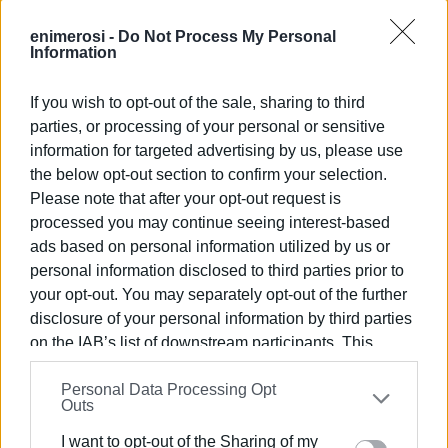
ΦΩΤΟ@https://filotelikicorfu.blogspot.com
enimerosi -
Do Not Process My Personal
Εμφανίσεις: 247
Information
If you wish to opt-out of the sale, sharing to third
parties, or processing of your personal or sensitive
information for targeted advertising by us, please use
the below opt-out section to confirm your selection.
Please note that after your opt-out request is
processed you may continue seeing interest-based
ads based on personal information utilized by us or
ΕΛΕΝΗ ΚΟΡΩΝΑΚΗ
personal information disclosed to third parties prior to
your opt-out. You may separately opt-out of the further
Εργάζεται στις Εκδόσεις Ενημέρωση από το
disclosure of your personal information by third parties
1990 σε θέσεις υψηλής ευθύνης. Ειδικεύεται στις
on the IAB’s list of downstream participants. This
δημόσιες σχέσεις, το ελεύθερο και το
information may also be disclosed by us to third parties
καλλιτεχνικό ρεπορτάζ.
Personal Data Processing Opt
on the
IAB’s List of Downstream Participants
that may
Outs
further disclose it to other third parties.
I want to opt-out of the Sharing of my