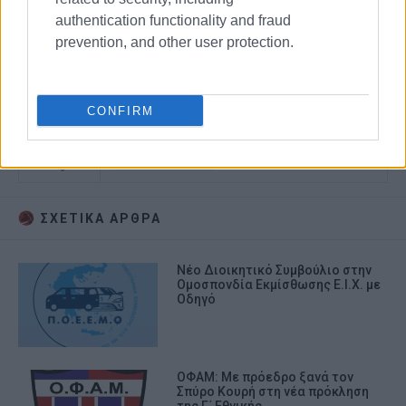
authentication functionality and fraud
prevention, and other user protection.
CONFIRM
ΑΡΧΑΙΡΕΣΙΕΣ
ΣΧΕΤΙΚA AΡΘΡΑ
Νέο Διοικητικό Συμβούλιο στην
Ομοσπονδία Εκμίσθωσης Ε.Ι.Χ. με
Οδηγό
ΟΦΑΜ: Με πρόεδρο ξανά τον
Σπύρο Κουρή στη νέα πρόκληση
της Γ΄ Εθνικής