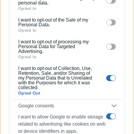
Please note that this website/app uses one or more
personal data.
Google services and may gather and store information
Opted In
including but not limited to your visit or usage
I want to opt-out of the Sale of my
behaviour. You may click to grant or deny consent to
Personal Data.
Google and its third-party tags to use your data for
Opted In
below specified purposes in below Google consent
I want to opt-out of processing my
section.
Personal Data for Targeted
Advertising.
Opted In
I want to opt-out of Collection, Use,
Retention, Sale, and/or Sharing of
my Personal Data that Is Unrelated
with the Purposes for which it was
collected.
Opted Out
Ακολουθήστε το enimerosi στο
Facebook
Google consents
I want to allow Google to enable storage
related to advertising like cookies on web
Συνδρομητές στο e-paper
or device identifiers in apps.