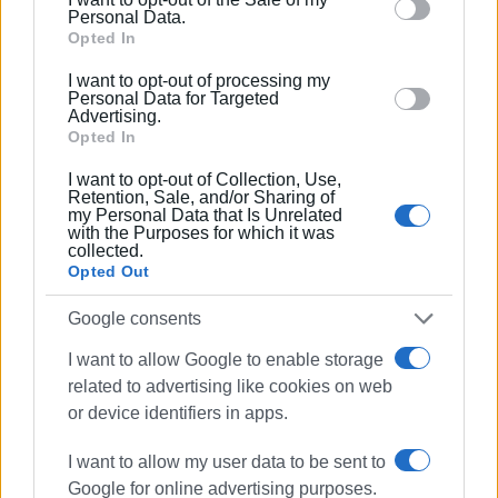
behaviour. You may click to grant or deny consent to
Personal Data.
Google and its third-party tags to use your data for
Opted In
below specified purposes in below Google consent
I want to opt-out of processing my
section.
Personal Data for Targeted
Advertising.
Opted In
I want to opt-out of Collection, Use,
Retention, Sale, and/or Sharing of
my Personal Data that Is Unrelated
with the Purposes for which it was
Ακολουθήστε το enimerosi στο
Facebook
collected.
Opted Out
Google consents
Συνδρομητές στο e-paper
I want to allow Google to enable storage
related to advertising like cookies on web
or device identifiers in apps.
I want to allow my user data to be sent to
Google for online advertising purposes.