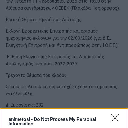
την Τετάρτη 11 Φεβρουαρίου 2026 στις 18:00 στην
Αίθουσα συνεδριάσεων ΟΕΒΕΚ (Πλακάδα, 1ος όροφος).
Βασικά Θέματα Ημερήσιας Διάταξης
Εκλογή Εφορευτικής Επιτροπής και ορισμός
ημερομηνίας εκλογών για την 02/03/2026 (για Δ.Σ.,
Ελεγκτική Επιτροπή και Αντιπροσώπους στην Ι.Ο.Ε.Ε.).
Έκθεση Ελεγκτικής Επιτροπής και Διοικητικός
Απολογισμός περιόδου 2022-2025.
Τρέχοντα θέματα του κλάδου.
Σημείωση: Δικαίωμα συμμετοχής έχουν τα ταμειακώς
εντάξει μέλη.
Εμφανίσεις: 232
enimerosi -
Do Not Process My Personal
Information