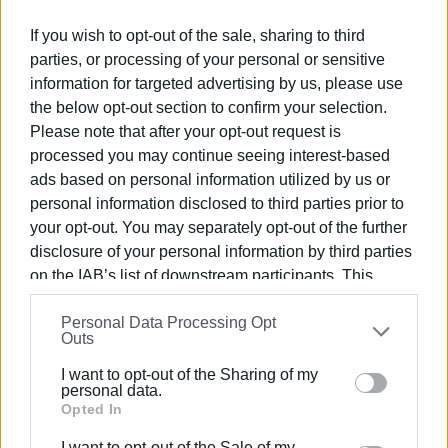
If you wish to opt-out of the sale, sharing to third
parties, or processing of your personal or sensitive
information for targeted advertising by us, please use
the below opt-out section to confirm your selection.
Please note that after your opt-out request is
ΕΛΕΝΗ ΚΟΡΩΝΑΚΗ
processed you may continue seeing interest-based
Εργάζεται στις Εκδόσεις Ενημέρωση από το
ads based on personal information utilized by us or
1990 σε θέσεις υψηλής ευθύνης. Ειδικεύεται στις
personal information disclosed to third parties prior to
δημόσιες σχέσεις, το ελεύθερο και το
your opt-out. You may separately opt-out of the further
καλλιτεχνικό ρεπορτάζ.
disclosure of your personal information by third parties
on the IAB’s list of downstream participants. This
information may also be disclosed by us to third parties
Personal Data Processing Opt
on the
IAB’s List of Downstream Participants
that may
Outs
further disclose it to other third parties.
I want to opt-out of the Sharing of my
Please note that this website/app uses one or more
personal data.
Google services and may gather and store information
Opted In
including but not limited to your visit or usage
I want to opt-out of the Sale of my