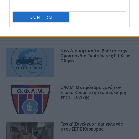
ΑΡΧΑΙΡΕΣΙΕΣ
CONFIRM
ΣΧΕΤΙΚA AΡΘΡΑ
Νέο Διοικητικό Συμβούλιο στην
Ομοσπονδία Εκμίσθωσης Ε.Ι.Χ. με
Οδηγό
ΟΦΑΜ: Με πρόεδρο ξανά τον
Σπύρο Κουρή στη νέα πρόκληση
της Γ΄ Εθνικής
Γενική Συνέλευση και εκλογές
στον ΣΕΠΕ Κέρκυρας