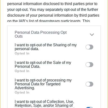
personal information disclosed to third parties prior to
your opt-out. You may separately opt-out of the further
disclosure of your personal information by third parties
on the IAB’s list of downstream participants. This
information may also be disclosed by us to third parties
Personal Data Processing Opt
on the
IAB’s List of Downstream Participants
that may
Outs
further disclose it to other third parties.
I want to opt-out of the Sharing of my
Please note that this website/app uses one or more
personal data.
Google services and may gather and store information
Opted In
including but not limited to your visit or usage
I want to opt-out of the Sale of my
behaviour. You may click to grant or deny consent to
Personal Data.
Ακολουθήστε το enimerosi στο
Facebook
Google and its third-party tags to use your data for
Opted In
below specified purposes in below Google consent
I want to opt-out of processing my
section.
Personal Data for Targeted
Advertising.
Συνδρομητές στο e-paper
Opted In
I want to opt-out of Collection, Use,
Retention, Sale, and/or Sharing of