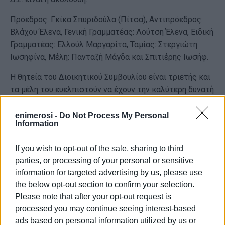
Πρόεδρος: Γκίκα Σπυριδούλα (Πίτσα), Αντιπρόεδρος:
Βλάχου Έλενα, Γενική Γραμματέας: Λούτση Έλενα, Ειδική
Γραμματέας: Ελλούλ Μαργαρίτα, Ταμίας: Στεργιώτη
Ιωσηφίνα, Μέλη: Πανταζή Μάγδα και Σπιτιέρης Ιωσήφ.
Η θητεία του Διοικητικού Συμβουλίου είναι τριετής και
τα μέλη του ευελπιστούν να έχουν την καλύτερη δυνατή
συνεργασία με τους φορείς της τοπικής αυτοδιοίκησης
και άλλες συλλογικότητες, με σκοπό την προαγωγή του
enimerosi -
Do Not Process My Personal
Information
πολιτισμού και την επίλυση σοβαρών προβλημάτων
που αφορούν τις πολεοδομικές ενότητες Αγίου
If you wish to opt-out of the sale, sharing to third
Σπυρίδωνα και Κωτσέλα.
parties, or processing of your personal or sensitive
Εμφανίσεις: 319
information for targeted advertising by us, please use
the below opt-out section to confirm your selection.
Please note that after your opt-out request is
processed you may continue seeing interest-based
ads based on personal information utilized by us or