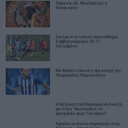
Πήρε και Αλ. Μουζακίτης ο
Θιναλιακός
Σέντρα στα τοπικά πρωτάθλημα
Σαββατοκύριακο 10-11
Οκτωβρίου
Με Ribeiro ξεκινά η νέα εποχή της
Ολυμπιάδας Καρουσάδων
Η 6η Εικαστική Κερκυραϊκή Άνοιξη
με τίτλο “Ακουαρέλα, το
φευγαλέο φως του νερού”
Υψηλός κίνδυνος πυρκαγιάς στην