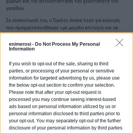
χώρων και την αντικατάσταση του χλοοτάπητα του
γηπέδου.
Σε ανακοίνωσή του, ο Όμιλος έκανε λόγο για εκλογές
που πραγματοποιήθηκαν «με μεγάλη επιτυχία και σε
όμορφο κλίμα», ευχαριστώντας τα μέλη που
συμμετείχαν στη διαδικασία. Όπως επισημαίνεται, η νέα
enimerosi -
Do Not Process My Personal
Information
διοίκηση αναλαμβάνει την πρόκληση της παρουσίας του
συλλόγου στη Γ' Εθνική, διατηρώντας παράλληλα τη
If you wish to opt-out of the sale, sharing to third
δέσμευση για σοβαρή και συστηματική δουλειά στα
parties, or processing of your personal or sensitive
αναπτυξιακά τμήματα.
information for targeted advertising by us, please use
Στο νέο Διοικητικό Συμβούλιο εκλέχθηκαν, εκτός του
the below opt-out section to confirm your selection.
προέδρου Σπύρου Κουρή, οι Παύλος Ανδριώτης, Πελαγία
Please note that after your opt-out request is
Βουλισμά, Κωνσταντίνος Ανδριώτης, Σωτήρης
processed you may continue seeing interest-based
Ανδριώτης, Ιάσωνας Καποδίστριας, Ιωάννης
ads based on personal information utilized by us or
personal information disclosed to third parties prior to
Παναγιωτάτος, Γεράσιμος Πανουσόπουλος και
your opt-out. You may separately opt-out of the further
Αναστάσιος Αβραμιώτης. Αναπληρωματικά μέλη
disclosure of your personal information by third parties
εξελέγησαν οι Ιωάννης Σπ. Λειβαδιώτης, Νικόλαος