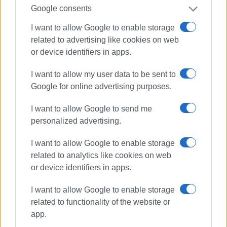
αρχές του ΄92 και για 25 χρόνια στο «Κερκυραϊκό
Google consents
Βήμα». Από το 1994 εκδότης - διευθυντής στα
I want to allow Google to enable storage
«Κερκυραϊκά Σπορ» και από το 2000 και για 15
related to advertising like cookies on web
χρόνια στο «ΦΩΣ των ΣΠΟΡ». Από το 2015
or device identifiers in apps.
εργάζεται στην «ΕΝΗΜΕΡΩΣΗ», ενώ
συνεργάστηκε με την τηλεόραση του Corfu
I want to allow my user data to be sent to
Channel (στα πρώτα χρόνια λειτουργίας του) και
Google for online advertising purposes.
Start TV, συνολικά 15 χρόνια.
I want to allow Google to send me
personalized advertising.
Ακολουθήστε το enimerosi στο
Facebook
I want to allow Google to enable storage
related to analytics like cookies on web
Συνδρομητές στο e-paper
or device identifiers in apps.
I want to allow Google to enable storage
related to functionality of the website or
app.