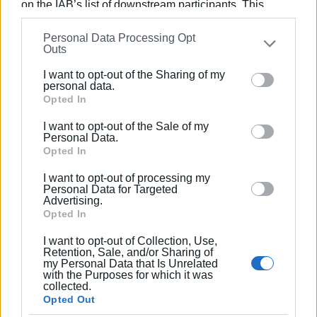
on the IAB’s list of downstream participants. This
Καποδίστριας, Αναστάσιος Καποδίστριας και Ιωάννης
information may also be disclosed by us to third parties
Κ. Λειβαδιώτης. Τις επόμενες ημέρες το νέο Δ.Σ. θα
Personal Data Processing Opt
on the
IAB’s List of Downstream Participants
that may
συνεδριάσει προκειμένου να συγκροτηθεί σε σώμα και
Outs
further disclose it to other third parties.
να χαράξει τον σχεδιασμό της επόμενης ημέρας για τον
I want to opt-out of the Sharing of my
πρωταθλητή Κέρκυρας.
Please note that this website/app uses one or more
personal data.
Google services and may gather and store information
Opted In
Εμφανίσεις: 2841
including but not limited to your visit or usage
I want to opt-out of the Sale of my
behaviour. You may click to grant or deny consent to
Personal Data.
Google and its third-party tags to use your data for
Opted In
below specified purposes in below Google consent
I want to opt-out of processing my
section.
Personal Data for Targeted
Advertising.
Opted In
I want to opt-out of Collection, Use,
Retention, Sale, and/or Sharing of
ΣΠΥΡΟΣ ΠΙΚΟΥΛΑΣ
my Personal Data that Is Unrelated
Πτυχιούχος Οικονομικών του Πανεπιστημίου
with the Purposes for which it was
collected.
Πειραιά. Συνεργάστηκε στο ξεκίνημα με την
Opted Out
«Αθλητική Πορεία της Κέρκυρας», ενώ από τις