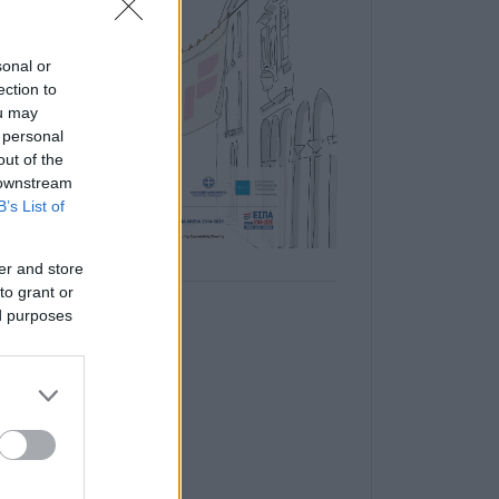
sonal or
ection to
ou may
 personal
out of the
 downstream
B’s List of
er and store
to grant or
ed purposes