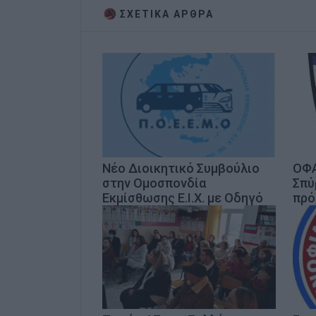
ΣΧΕΤΙΚA AΡΘΡΑ
Νέο Διοικητικό Συμβούλιο
ΟΦΑ
στην Ομοσπονδία
Σπύ
Εκμίσθωσης Ε.Ι.Χ. με Οδηγό
πρό