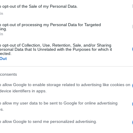
ογικά, ασφαλιστικά, συνταξιοδοτικά, αξιολόγηση,
o opt-out of the Sale of my Personal Data.
In
to opt-out of processing my Personal Data for Targeted
ing.
In
Δ.Σ. και Ε.Ε. καθώς και αντιπροσώπων του Συλλόγου
 Δ. Ο. Ε.
o opt-out of Collection, Use, Retention, Sale, and/or Sharing
ersonal Data that Is Unrelated with the Purposes for which it
lected.
6
Out
: 19:00
consents
οτικό Σχολείο Παξών
o allow Google to enable storage related to advertising like cookies on
evice identifiers in apps.
ίτητη η αστυνομική ταυτότητα.
Ο ΧΑΤΖΗΔΑΚΗ ΔΕΝ ΠΡΟΧΩΡΑΜΕ ΣΕ ΔΙΑΒΛΗΤΕΣ
o allow my user data to be sent to Google for online advertising
s.
ΚΑΙ ΕΦΑΡΜΟΖΟΥΜΕ ΤΟ ΚΑΤΑΣΤΑΤΙΚΟ ΤΟΥ
ΙΣΤΙΚΑ ΔΙΑ ΖΩΣΗΣ ΨΗΦΟΦΟΡΙΑ
to allow Google to send me personalized advertising.