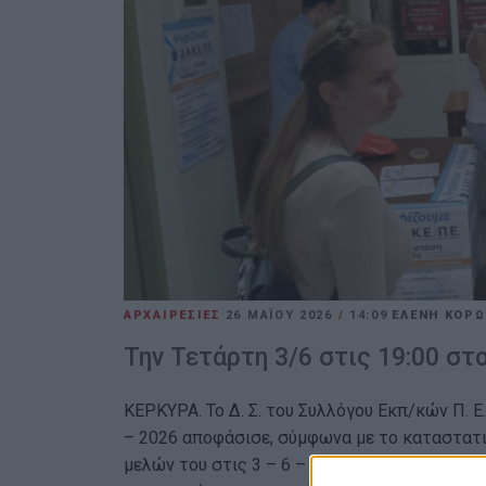
ΑΡΧΑΙΡΕΣΙΕΣ
26 ΜΑΪ́ΟΥ 2026
/
14:09
ΕΛΕΝΗ ΚΟΡ
Την Τετάρτη 3/6 στις 19:00 στ
ΚΕΡΚΥΡΑ. Το Δ. Σ. του Συλλόγου Εκπ/κών Π. Ε
– 2026 αποφάσισε, σύμφωνα με το καταστατι
μελών του στις 3 – 6 – 2026, ημέρα Τετάρτη 