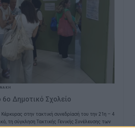
ΩΝΑΚΗ
ο 6ο Δημοτικό Σχολείο
. Κέρκυρας στην τακτική συνεδρίασή του την 21η – 4
κό, τη σύγκληση Τακτικής Γενικής Συνέλευσης των
και ώρα 19:00 στο 6ο Δημοτικό Σχολείο και