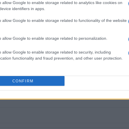
o allow Google to enable storage related to analytics like cookies on
evice identifiers in apps.
o allow Google to enable storage related to functionality of the website
εις Ενημέρωση από το 1990 σε θέσεις υψηλής
o allow Google to enable storage related to personalization.
στις δημόσιες σχέσεις, το ελεύθερο και το
ζ.
o allow Google to enable storage related to security, including
cation functionality and fraud prevention, and other user protection.
 στο
Facebook
CONFIRM