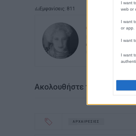
I want t
Εμφανίσεις: 811
web or d
I want t
or app.
ΕΛΕΝΗ ΚΟΡΩΝΑΚΗ
Εργάζεται στις Εκδόσ
I want t
ευθύνης. Ειδικεύεται 
καλλιτεχνικό ρεπορτά
I want t
authenti
Ακολουθήστε το enimerosi
ΑΡΧΑΙΡΕΣΙΕΣ