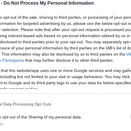
. και Ε.Ε. καθώς και αντιπροσώπων του Συλλόγου
 -
Do Not Process My Personal Information
Δ. Ο. Ε. στις 4-6-2026.
to opt-out of the sale, sharing to third parties, or processing of your per
formation for targeted advertising by us, please use the below opt-out s
r selection. Please note that after your opt-out request is processed y
eing interest-based ads based on personal information utilized by us or
disclosed to third parties prior to your opt-out. You may separately opt-
losure of your personal information by third parties on the IAB’s list of
. This information may also be disclosed by us to third parties on the
IA
Participants
that may further disclose it to other third parties.
 that this website/app uses one or more Google services and may gath
including but not limited to your visit or usage behaviour. You may click 
 to Google and its third-party tags to use your data for below specifi
ogle consent section.
πεπραγμένων
ς Γ. Σ. του κλάδου και συζήτηση επί των
l Data Processing Opt Outs
o opt-out of the Sharing of my personal data.
ιου Δημοτικού Σχολείου και Νηπιαγωγείου, καθώς
In
υτικών της Π. Ε. (εργασιακά, αδιοριστία – μόνιμοι