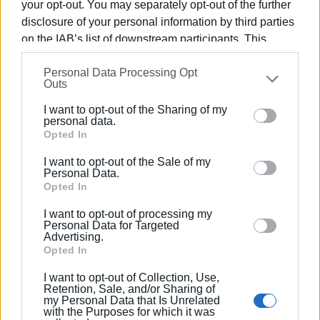
your opt-out. You may separately opt-out of the further
disclosure of your personal information by third parties
γ) των Καθηγητών των τριών Νομικών Σχολών της
on the IAB’s list of downstream participants. This
χώρας
information may also be disclosed by us to third parties
δ) της Αυτοδιοίκησης
Personal Data Processing Opt
on the
IAB’s List of Downstream Participants
that may
Outs
further disclose it to other third parties.
ε) της ΓΣΕΕ
I want to opt-out of the Sharing of my
Please note that this website/app uses one or more
personal data.
στ) της ΑΔΕΔΥ
Google services and may gather and store information
Opted In
including but not limited to your visit or usage
ζ) της ΟΔΥΕ
I want to opt-out of the Sale of my
behaviour. You may click to grant or deny consent to
Personal Data.
Θέση 6η. Τα ΜΜΕ που χρησιμοποιούν δημόσιες
Google and its third-party tags to use your data for
Opted In
below specified purposes in below Google consent
συχνότητες οφείλουν να τηρούν τον κανόνα της ίσης
I want to opt-out of processing my
section.
μεταχείρισης κομμάτων και όλων των κοινωνικών
Personal Data for Targeted
Advertising.
φορέων. Διαφορετικά θα υφίστανται την κύρωση
Opted In
αφαίρεσης της άδειας λειτουργίας, με δυνατότητα
προσφυγής στο ΣτΕ από οποιονδήποτε φορέα ή
I want to opt-out of Collection, Use,
Retention, Sale, and/or Sharing of
κόμμα. (Το ΕΣΡ σκόπιμα έχει αφεθεί υποστελεχωμένο
my Personal Data that Is Unrelated
ώστε να επικρατεί καθεστώς ασυδοσίας.)
with the Purposes for which it was