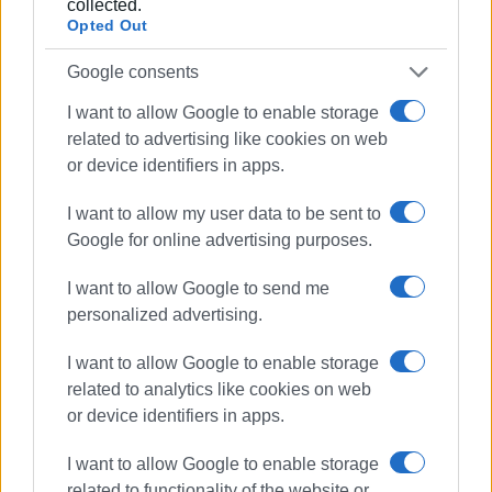
collected.
Opted Out
Θέση 7η. Η παροχή πλήρους δημόσιας υγείας, δωρεάν
παιδείας, πόσιμου νερού και ηλεκτρικού ρεύματος είναι
Google consents
δημόσια κοινωνικά αγαθά.
I want to allow Google to enable storage
Θέση 8η. Τα σχέδια νόμου να είναι αυστηρά
related to advertising like cookies on web
μονοθεματικά (π.χ. για τη δημόσια υγεία μόνο).
or device identifiers in apps.
Απαγορεύονται ρητά, με συνταγματική διάταξη και με
I want to allow my user data to be sent to
κύρωση την απόλυτη ακυρότητα του νόμου, η κακή
Google for online advertising purposes.
νομοθέτηση, τα «νομοσχέδια-σκούπα», οι επιπόλαιες
τροποποιήσεις Κωδίκων και οι χαριστικές
I want to allow Google to send me
τροπολογίες προς όφελος μεγάλων συμφερόντων ή
personalized advertising.
ημετέρων.
I want to allow Google to enable storage
Αρμόδιο Δικαστήριο: το ΑΕΔ, στο οποίο θα μπορεί να
related to analytics like cookies on web
προσφύγει κάθε κόμμα, φορέας ή πολίτης.
or device identifiers in apps.
Για να ψηφιστεί τροπολογία σε άσχετο νομοσχέδιο
I want to allow Google to enable storage
απαιτείται η έγκριση των 4/5 των βουλευτών.
related to functionality of the website or