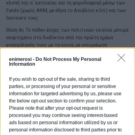
κλοπή της α΄ κατοικίας και τη φοροδιαφυγή μέσω των
Funds (χωρίς ΑΦΜ, με έδρα το Δουβλίνο κ.λπ.) και των
Servicers τους.
Θέση 4η. Το πόθεν έσχες των πολιτικών να είναι μόνιμα
αναρτημένο στο διαδίκτυο από την πρώτη ημέρα
ενασχόλησής τους με τα κοινά, με υποχρέωση
αιτιολόγησης της απόκτησης της περιουσίας τους.
enimerosi -
Do Not Process My Personal
Information
Θέση 5η. Κατοχύρωση της ανεξαρτησίας της
Δικαιοσύνης ως τρίτης ισότιμης εξουσίας, με την
If you wish to opt-out of the sale, sharing to third
εκλογή των Προέδρων και Αντιπροέδρων του Αρείου
parties, or processing of your personal or sensitive
Πάγου, του ΣτΕ, του Ελεγκτικού Συνεδρίου, καθώς και
information for targeted advertising by us, please use
του Εισαγγελέα και Αντεισαγγελέα του Αρείου Πάγου,
the below opt-out section to confirm your selection.
από ευρύτερο εκλεκτορικό σώμα αποτελούμενο από
Please note that after your opt-out request is
εκλεγμένους αντιπροσώπους:
processed you may continue seeing interest-based
α) των Δικηγόρων
ads based on personal information utilized by us or
personal information disclosed to third parties prior to
β) των Δικαστών