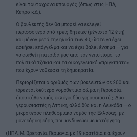
είναι ταυτόχρονα υπουργός (όπως στις ΗΠΑ,
Κύπρο κ.ά.).
Ο βουλευτής δεν θα μπορεί να εκλεγεί
περισσότερο από τρεις θητείες (μέγιστο 12 έτη)
και μόνον μετά την ηλικία των 40, ώστε να έχει
ασκήσει επάγγελμα και να έχει βάλει ένσημα — για
να σωθεί η πατρίδα μας από τον νεποτισμό, τα
πολιτικά τζάκια και τα οικογενειακά «πριγκιπάτα»
που έχουν νοθεύσει τη δημοκρατία.
Περιορίζεται ο αριθμός των βουλευτών σε 200 και
ιδρύεται δεύτερο νομοθετικό σώμα, η Γερουσία,
όπου κάθε νομός εκλέγει δύο γερουσιαστές. Δύο
γερουσιαστές η Αττική, αλλά δύο και η Λευκάδα — ο
μικρότερος πληθυσμιακά νομός της Ελλάδας, με
μονοεδρική έδρα, που κινδυνεύει με κατάργηση.
(ΗΠΑ, Μ. Βρετανία, Γερμανία με 19 κρατίδια κ.ά. έχουν