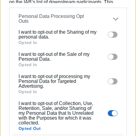
on the IAB’s list of downstream participants. This
information may also be disclosed by us to third parties
Ο Σπύρος Μάζης διακρίνεται για τις γνώσεις του στην
Personal Data Processing Opt
on the
IAB’s List of Downstream Participants
that may
επικοινωνία, για τη πείρα του, την έντονη
Outs
further disclose it to other third parties.
κοινωνικότητά του και μία ανοικτόμυαλη οικουμενική
I want to opt-out of the Sharing of my
αντίληψη των πραγμάτων.
Please note that this website/app uses one or more
personal data.
Google services and may gather and store information
Opted In
Απασχολείται αποκλειστικά στον ιδιωτικό τομέα και
including but not limited to your visit or usage
έχει διατελέσει επί 22 χρόνια βοηθός υψηλών
I want to opt-out of the Sale of my
behaviour. You may click to grant or deny consent to
Personal Data.
προσώπων που κάνουν διακοπές στη Κέρκυρα.
Google and its third-party tags to use your data for
Opted In
below specified purposes in below Google consent
Διετέλεσε Assistant personell του Bill Gates, του
I want to opt-out of processing my
section.
Πρέσβη του Ισραήλ στην Ελλάδα και άλλων διασήμων
Personal Data for Targeted
Advertising.
προσώπων.
Opted In
Ξένες Γλώσσες: Αγγλικά, Γαλλικά.
I want to opt-out of Collection, Use,
Retention, Sale, and/or Sharing of
my Personal Data that Is Unrelated
with the Purposes for which it was
collected.
Opted Out