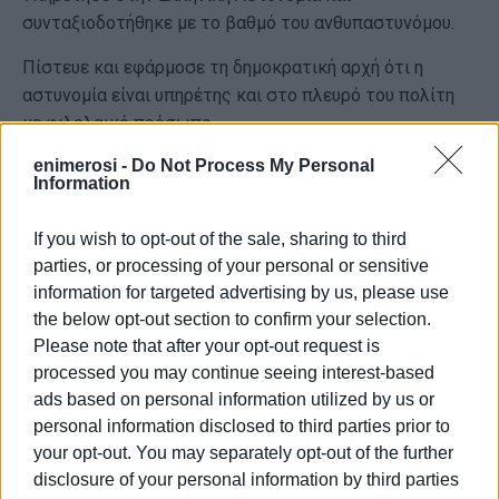
συνταξιοδοτήθηκε με το βαθμό του ανθυπαστυνόμου.
Πίστευε και εφάρμοσε τη δημοκρατική αρχή ότι η
αστυνομία είναι υπηρέτης και στο πλευρό του πολίτη
με φιλολαικό πρόσωπο.
enimerosi -
Do Not Process My Personal
Βοηθά το οικογενειακό παραδοσιακό εργαστήρι με
Information
σφυρίδες στο Μάρμαρο που παράγει βιολογικό
ελαιόλαδο ψυχρής άλεσης που διατηρεί τα 5.000
If you wish to opt-out of the sale, sharing to third
μέταλλα, ιχνοστοιχεία, βιταμίνες με σφυρίδες και η
parties, or processing of your personal or sensitive
παραγωγή ελαιολάδου με καθίζηση
information for targeted advertising by us, please use
the below opt-out section to confirm your selection.
Εκλέκτηκε Πρόεδρος της Κοινότητας Μάρμαρου 2006-
Please note that after your opt-out request is
2010,
processed you may continue seeing interest-based
-Εργάστηκε για την ίδρυση και αποπεράτωση του
ads based on personal information utilized by us or
Μουσείου Ελιάς στο Μάρμαρο,
το οποίο τα τελευταία
personal information disclosed to third parties prior to
χρόνια είναι κλειστό.
your opt-out. You may separately opt-out of the further
disclosure of your personal information by third parties
Σπύρος Μάζης του Γερασίμου