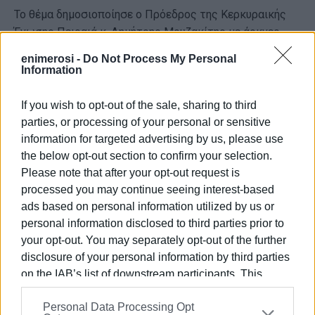
Το θέμα δημοσιοποίησε ο Πρόεδρος της Κερκυραικής
Ένωσης Πειραιά κ. Δημήτρης Μουζακίτης με άοκνες
προσπάθειες και με διαρκή αγώνα, με αναρτήσεις του
enimerosi -
Do Not Process My Personal
στην ηλεκτρονική έκδοση της εφημερίδας του
.
Information
Και τα δύο ψηφίσματα πρέπει να λάβουν τη μέγιστη
If you wish to opt-out of the sale, sharing to third
δυνατή δημοσιότητα, ακόμη και με καταχωρήσεις στον
parties, or processing of your personal or sensitive
Αθηναϊκό Τύπο! Επισυνάπτονται φωτογραφίες και η
information for targeted advertising by us, please use
απόφαση του Δημοτικού Συμβουλίου Πειραιά.
the below opt-out section to confirm your selection.
Please note that after your opt-out request is
Δυστυχώς αδιαφορείτε για ανθρωπιστικά, δημοκρατικά
processed you may continue seeing interest-based
και κερκυραικά θέματα μείζονος σημασίας.
ads based on personal information utilized by us or
3) Να συζητηθεί, καθόσον το επέβαλε ήδη η
personal information disclosed to third parties prior to
επικαιρότητα, είναι η αναγκαιότητα να ληφθεί απόφαση
your opt-out. You may separately opt-out of the further
να αγοράσει ο Δήμος το εγκαταλειμμένο -αρχαιολογικό
disclosure of your personal information by third parties
χώρο-ιστορικό μνημείο βιομηχανικής αρχιτεκτονικής
on the IAB’s list of downstream participants. This
information may also be disclosed by us to third parties
εργοστάσιο Δεσύλλα.
Personal Data Processing Opt
on the
IAB’s List of Downstream Participants
that may