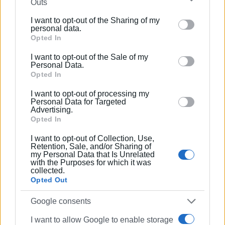
Outs
Σας ζητάμε έστω και τώρα, την ύστατη ώρα, να
further disclose it to other third parties.
συγκαλέσετε κατεπείγουσα συνεδρίαση,
ζωντανή,
με
I want to opt-out of the Sharing of my
Please note that this website/app uses one or more
τα θέματα αυτά.
personal data.
Google services and may gather and store information
Opted In
ΓΙΩΡΓΟΣ Ν. ΚΑΛΟΥΔΗΣ
including but not limited to your visit or usage
I want to opt-out of the Sale of my
behaviour. You may click to grant or deny consent to
Personal Data.
Δικηγόρος στον Άρειο Πάγο και το ΣτΕ
Google and its third-party tags to use your data for
Opted In
below specified purposes in below Google consent
Επικεφαλής της Παράταξης «Πρώτα η Κέρκυρα» στο
I want to opt-out of processing my
section.
Δημοτικό Συμβούλιο Κερκυραίων
Personal Data for Targeted
Advertising.
Opted In
I want to opt-out of Collection, Use,
Retention, Sale, and/or Sharing of
my Personal Data that Is Unrelated
with the Purposes for which it was
collected.
Opted Out
Εμφανίσεις: 76
Google consents
Ακολουθήστε το enimerosi στο
Facebook
I want to allow Google to enable storage