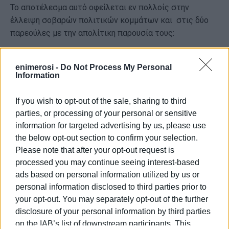
Το αποτέλεσμα αυτό οφείλεται εν πολλοίς στην
έλλειψη σοβαρών πολιτικών κομμάτων και στις δύο
παρεούλες με την απολίτικη παρουσία τους:
η
1
Αλ. Αυλωνίτη, Χρήστου Μωραΐτη και στην
ανύπαρκτη, βουβή και ελεγχόμενη από αυτούς
enimerosi -
Do Not Process My Personal
Information
Νομαρχιακή.
2η Μπιάγκη, Τησαρχόντου, Αντρέα Σουέρεφ
If you wish to opt-out of the sale, sharing to third
parties, or processing of your personal or sensitive
Αφού Αυλωνίτης και Μπιάγκης, Τησαρχόντου και
information for targeted advertising by us, please use
Μωραίτης ως τοπικές «ηγεσίες» των κομμάτων επί 4
the below opt-out section to confirm your selection.
και πλέον χρόνια δεν ανέδειξαν τις διαφορές από τη
Please note that after your opt-out request is
δεξιά της Κέρκυρας, δεν διαφοροποιήθηκαν -για να μην
processed you may continue seeing interest-based
πούμε ότι συντάχθηκαν μαζί της-, δεν έθιξαν το κράτος
ads based on personal information utilized by us or
της δεξιάς και τα πολιτικά πρόσωπά της που
personal information disclosed to third parties prior to
επέκτειναν το πελατειακό κράτος και ενίοτε
your opt-out. You may separately opt-out of the further
παρανομούσαν, δεν προστάτευσαν τον λαό της
disclosure of your personal information by third parties
Κέρκυρας από τις κοινωνικές και πολιτικές επιθέσεις
on the IAB’s list of downstream participants. This