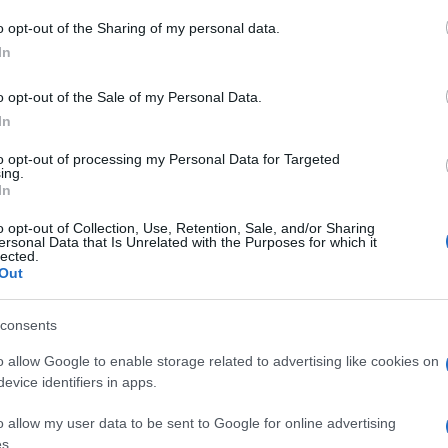
και μηχανισμούς. Όχι για λύσουν τα προβλήματα
o opt-out of the Sharing of my personal data.
εξευμενούν με ) μηχανισμούς στους όλο και με
In
στις κάστες εξουσίας των νομαρχιακών.
o opt-out of the Sale of my Personal Data.
κατέληξε να αποτελεί ευτελισμό του εκλογικού
In
εκλογές και στην πολιτική, καθώς τείνει να
υνδυασμοί να τοποθετούν πολλές γυναίκες μόνο και
to opt-out of processing my Personal Data for Targeted
τα σε άσχετες με την κατοικία και την καταγωγή
ing.
In
o opt-out of Collection, Use, Retention, Sale, and/or Sharing
νωνιών παραβιάζει ευθέως 3 άρθρα του
ersonal Data that Is Unrelated with the Purposes for which it
lected.
Out
ιοίκησης το αποκεντρωτικό,
consents
αρχή της αναλογικότητας και
μετοχή στη πολιτική ζωή της χώρας.
o allow Google to enable storage related to advertising like cookies on
ίους δημοτικούς συμβούλους κατανεμημένους
evice identifiers in apps.
οτικές ενότητες (Κερκυραίων, Αχιλλείων,
o allow my user data to be sent to Google for online advertising
ων τριών Διαποντίων Νήσων), σύμφωνα με τον νέο
s.