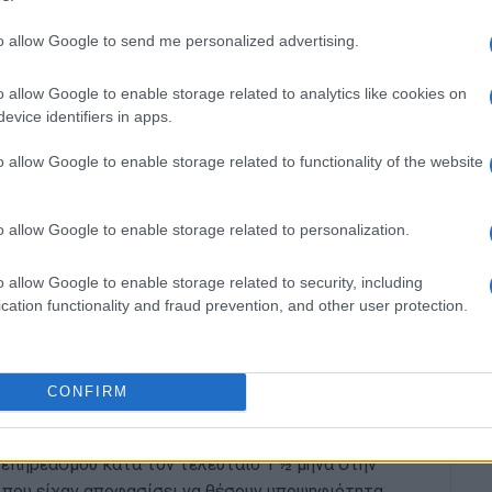
τους υποψηφίους τοπικούς συμβούλους με πλήρη
ν για κάθε κοινοτικό συμβούλιο για το 60% των
to allow Google to send me personalized advertising.
 Κέρκυρας και Διαποντίων Νήσων, ως προϋπόθεση
o allow Google to enable storage related to analytics like cookies on
evice identifiers in apps.
ν κατέστη εφικτό. Ιδιαίτερα, δεν κατέστη δυνατόν
ο φύλα (γυναίκες)
που ορίζεται από τον Νόμο ως
o allow Google to enable storage related to functionality of the website
ση να μην πληρούμε τον συγκεκριμένο όρο, ο
έχουμε συμπληρώσει αριθμό υποψηφίων κατά πολύ
o allow Google to enable storage related to personalization.
ι σε γυναίκες) από τις θέσεις που μπορεί να
εί να κυβερνήσει τον Δήμο Κεντρικής Κέρκυρας
o allow Google to enable storage related to security, including
τον/την δήμαρχο).
cation functionality and fraud prevention, and other user protection.
ή ψηφοδελτίου για τον Δήμο που να έχει τις
ξης. Παρά το γεγονός ότι ο υποψήφιος Δήμαρχος
 128 υποψηφιότητες, με αυτές τις συνθήκες η
CONFIRM
 επηρεασμού κατά τον τελευταίο 1 ½ μήνα στην
 που είχαν αποφασίσει να θέσουν υποψηφιότητα