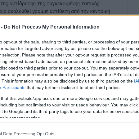
 της αντίδρασης της συγκεκριμένης τοπικής
οία ακολουθεί γραμμή αντίθετη από την κεντρική
σει συνεργασία μεταξύ των παρατάξεων του
 -
Do Not Process My Personal Information
ν επικείμενων δημοτικών εκλογών, έναν έντιμο και
to opt-out of the sale, sharing to third parties, or processing of your per
νόμο Βορίδη.
formation for targeted advertising by us, please use the below opt-out s
r selection. Please note that after your opt-out request is processed y
ός αυτός
νόμος του κ. Βορίδη φτιάχτηκε για να
eing interest-based ads based on personal information utilized by us or
ς παρατάξεις που είναι ανεξάρτητα δημοτικά
disclosed to third parties prior to your opt-out. You may separately opt-
losure of your personal information by third parties on the IAB’s list of
, δημοτικά κινήματα που αντιστρατεύονται τα
. This information may also be disclosed by us to third parties on the
IA
επιδιώκουν να ελέγχουν και την τοπική
Participants
that may further disclose it to other third parties.
δό τους.
 that this website/app uses one or more Google services and may gath
ίς αντίσταση των κομμάτων της
including but not limited to your visit or usage behaviour. You may click 
των κατοίκων των χωριών
να συγκροτούν τοπικά
 to Google and its third-party tags to use your data for below specifi
ogle consent section.
ατα. Μία ελευθερία που υπήρχε από τη
1912. Έτσι επιδιώκουν τον πλήρη έλεγχο των
ολιτική υποτέλειά τους και την ένταξή τους σε
l Data Processing Opt Outs