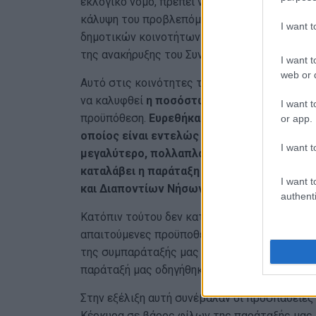
εκλογικό νόμο, πρέπει να περιλαμβάνει και 
κάλυψη του προβλεπόμενου αριθμού συμβούλω
I want 
δημοτικών κοινοτήτων του Δήμου Κεντρικής
της ανακήρυξης του Συνδυασμού.
I want t
web or d
Αυτό στις κοινότητες της Μέσης Κέρκυρας δε
να καλυφθεί
η ποσόστωση για ένα από τα δύ
I want t
προϋπόθεση.
Ευρεθήκαμε έτσι στην κατάστα
or app.
οποίος είναι εντελώς αχρείαστος, αφού 
I want t
μεγαλύτερο, πολλαπλάσιο (και σε άνδρες κα
καταλάβει η παράταξη που τελικά θα εκλεγ
I want t
και Διαποντίων Νήσων (24 θέσεις μαζί με 
authenti
Κατόπιν τούτου δεν κατέστη δυνατή η υποβολ
απαιτούμενες προϋποθέσεις τυπικής ανακήρυ
της συμπαράταξής μας είχε στην διάθεσή του
παράταξή μας οδηγήθηκε στη μη συμμετοχή.
Στην εξέλιξη αυτή συνέβαλαν οι προσπάθειες
Κέρκυρα σε βάρος φίλων της παράταξής μας,