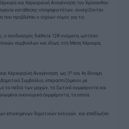
έρκυρα και Κερκυραϊκή Αναγέννηση του Χρύσανθου
ερομηνία κατάθεσης υποψηφιοτήτων, συνεχίζονταν
η που προβλέπει ο ισχύων νόμος για τις
ς, ο συνδυασμός διέθετε 128 ονόματα, ωστόσο
οπικών συμβούλων και ιδίως στη Μέση Κέρκυρα,
.
η
 και Κερκυραϊκή Αναγέννηση ως 3
και 4η δύναμη
ο Δημοτικό Συμβούλιο, υπερασπιζόμενοι με
όλα τα πεδία των μαχών, τα ζωτικά συμφέροντα και
γανωμένα οικονομικά συμφέροντα, τα οποία
των επικείμενων δημοτικών εκλογών και επεδίωξαν