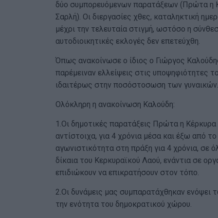
δύο συμπορευόμενων παρατάξεων (Πρώτα η Κ
Σαρλή). Οι διεργασίες χθες, καταληκτική ημ
μέχρι την τελευταία στιγμή, ωστόσο η σύνθεσ
αυτοδιοικητικές εκλογές δεν επετεύχθη.
Όπως ανακοίνωσε ο ίδιος ο Γιώργος Καλούδη
παρέμειναν ελλείψεις στις υποψηφιότητες τ
ιδαιτέρως στην ποσόστοσωση των γυναικών
Ολόκληρη η ανακοίνωση Καλούδη:
1.Οι δημοτικές παρατάξεις Πρώτα η Κέρκυρα
αντίστοιχα, για 4 χρόνια μέσα και έξω από τ
αγωνιστικότητα στη πράξη για 4 χρόνια, σε 
δίκαια του Κερκυραϊκού Λαού, ενάντια σε ορ
επιδιώκουν να επικρατήσουν στον τόπο.
2.Οι δυνάμεις μας συμπαρατάχθηκαν ενόψει 
την ενότητα του δημοκρατικού χώρου.