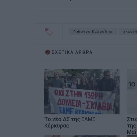
Γιώργος Καλούδης
εκλογ
ΣΧΕΤΙΚA AΡΘΡΑ
Το νέο ΔΣ της ΕΛΜΕ
Στι
Κέρκυρας
της
Μαΐ