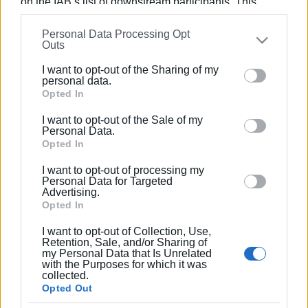
on the IAB’s list of downstream participants. This
information may also be disclosed by us to third parties
Εμφανίσεις: 74
Personal Data Processing Opt
on the
IAB’s List of Downstream Participants
that may
Outs
further disclose it to other third parties.
Ακολουθήστε το enimerosi στο
Facebook
I want to opt-out of the Sharing of my
Please note that this website/app uses one or more
personal data.
Google services and may gather and store information
Opted In
including but not limited to your visit or usage
Συνδρομητές στο e-paper
I want to opt-out of the Sale of my
behaviour. You may click to grant or deny consent to
Personal Data.
Google and its third-party tags to use your data for
Opted In
below specified purposes in below Google consent
I want to opt-out of processing my
section.
Personal Data for Targeted
Advertising.
Opted In
I want to opt-out of Collection, Use,
Retention, Sale, and/or Sharing of
my Personal Data that Is Unrelated
with the Purposes for which it was
collected.
Opted Out