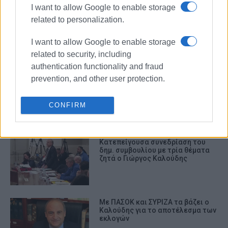
I want to allow Google to enable storage
related to personalization.
12 καθαρές θέσεις για
δημοκρατική ανατροπή του
σάπιου πολιτικού συστήματος
I want to allow Google to enable storage
related to security, including
authentication functionality and fraud
prevention, and other user protection.
Αθώος ο Γιώργος Καλούδης για το
αδίκημα της συκοφαντικής
δυσφήμισης προς Τατάκη και
CONFIRM
Γιαννούλη
Κατεπείγουσα συνεδρίαση του
δημ. συμβουλίου με τρία θέματα
ζητά ο Γιώργος Καλούδης
Με ΠΑΣΟΚ και ΣΥΡΙΖΑ τα βάζει ο
Καλούδης για το αποτέλεσμα των
εκλογών