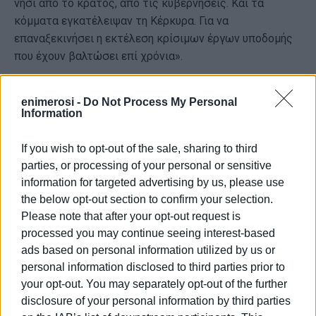
νησί από το κράτος, από τις κυβερνήσεις. Και τα
κόμματα εγκατέλειψαν τη Κέρκυρα. Για να
επαναξεκινήσει η εκτέλεση κρίσιμων έργων υποδομής
που έχουν βαλτώσει επί χρόνια».
Η Ελένη Καββαδία,
επίσης υποψήφια με τον Γ. Καλούδη
δηλώνει μεταξύ άλλων: «Προτεραιότητα μου, σαν
enimerosi -
Do Not Process My Personal
Information
μονογονεϊκή οικογένεια, είναι τα παιδιά: Ζητώ και θα
αγωνισθώ για σύγχρονες αθλητικές εγκαταστάσεις,
If you wish to opt-out of the sale, sharing to third
πάρκα με δραστηριότητες για παιδιά δημοτικού και
parties, or processing of your personal or sensitive
εφήβων, κατασκηνώσεις, προώθηση των νέων στις
information for targeted advertising by us, please use
τέχνες, ώστε τα παιδιά μας να έχουν υγιή
the below opt-out section to confirm your selection.
δραστηριότητες.
Please note that after your opt-out request is
processed you may continue seeing interest-based
Καθαριότητα παντού. Ασφαλείς δρόμους με φωτισμό.
ads based on personal information utilized by us or
Σαν «ιδιοκτήτης αδέσποτου» το οποίο περισυνέλεξα,
personal information disclosed to third parties prior to
ζητάω μέριμνα για τα αδέσποτα της πόλης καθώς και
your opt-out. You may separately opt-out of the further
κίνητρα για υιοθεσία»
disclosure of your personal information by third parties