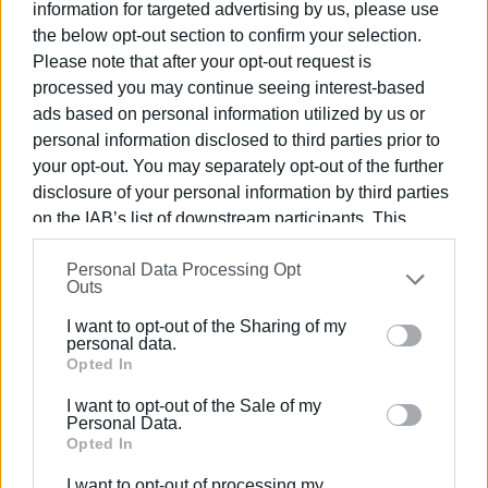
πληρώνει για ένα απόσπασμα άρθρου, αλλά ποιος
information for targeted advertising by us, please use
αποζημιώνει για τη χρήση ολόκληρης της παραγόμενης
the below opt-out section to confirm your selection.
γνώσης.
Please note that after your opt-out request is
processed you may continue seeing interest-based
Η Ιταλία απέκτησε θεσμικό εργαλείο πριν χρειαστεί να
ads based on personal information utilized by us or
συγκρουστεί με τις πλατφόρμες. Η Ελλάδα ίσως
personal information disclosed to third parties prior to
αναγκαστεί πρώτα να διαπιστώσει το κενό και μετά να
your opt-out. You may separately opt-out of the further
το καλύψει. Και τότε η συζήτηση δεν θα είναι αν
disclosure of your personal information by third parties
χρειάζεται ένας αντίστοιχος ελληνικός φορέας, αλλά
on the IAB’s list of downstream participants. This
γιατί άργησε τόσο.
information may also be disclosed by us to third parties
Personal Data Processing Opt
on the
IAB’s List of Downstream Participants
that may
Όσο για την αναγκαία ενιαία ευρωπαϊκή εκπροσώπηση,
Outs
further disclose it to other third parties.
το ερώτημα παραμένει ανοιχτό: υπάρχει πράγματι
I want to opt-out of the Sharing of my
Please note that this website/app uses one or more
ευρωπαϊκή πολιτική απέναντι στις πλατφόρμες ή μόνο
personal data.
Google services and may gather and store information
Opted In
εθνικές πρωτοβουλίες;
including but not limited to your visit or usage
I want to opt-out of the Sale of my
Εμφανίσεις: 2585
behaviour. You may click to grant or deny consent to
Personal Data.
Google and its third-party tags to use your data for
Opted In
below specified purposes in below Google consent
I want to opt-out of processing my