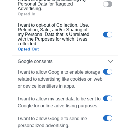
section.
Personal Data for Targeted
Advertising.
Opted In
I want to opt-out of Collection, Use,
Retention, Sale, and/or Sharing of
my Personal Data that Is Unrelated
with the Purposes for which it was
ΓΙΩΡΓΟΣ ΚΑΤΣΑΪΤΗΣ
collected.
Είναι ο εκδότης - διευθυντής της Ενημέρωσης.
Opted Out
Έχει σπουδάσει και εργαστεί ως μηχανικός και
Google consents
ηλεκτρονικός. Δημοσιογραφεί από τις αρχές της
δεκαετίας του 1980. Έχει συνεργαστεί με σχεδόν
I want to allow Google to enable storage
όλες τις αθηναϊκές εφημερίδες. Διετέλεσε
related to advertising like cookies on web
πρόεδρος του Συνδέσμου Ημερησίων
or device identifiers in apps.
Περιφερειακών Εφημερίδων, τον οποίον
υπηρέτησε και από τη θέση του γενικού
I want to allow my user data to be sent to
γραμματέα στο δ.σ. επί οκτώ χρόνια. Πιστεύει
Google for online advertising purposes.
πως η ισχυρότερη ιδιότητα του δημοσιογράφου
στην ενημέρωση είναι το ενδιαφέρον του για τα
I want to allow Google to send me
κοινά και στην επικοινωνία η έντιμη και
personalized advertising.