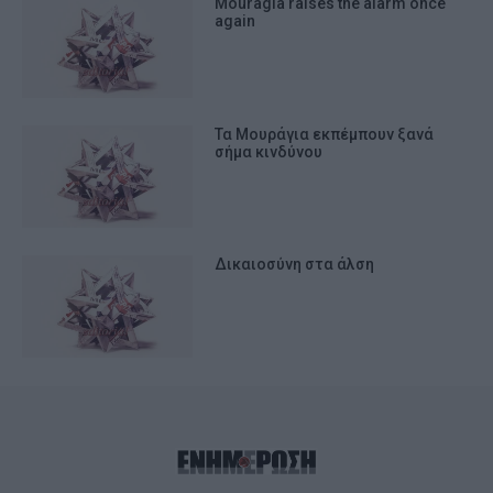
Mouragia raises the alarm once
again
Τα Μουράγια εκπέμπουν ξανά
σήμα κινδύνου
Δικαιοσύνη στα άλση