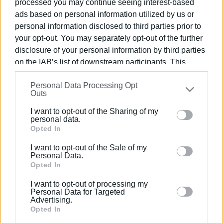
processed you may continue seeing interest-based
στην καθημερινότητα.
ads based on personal information utilized by us or
personal information disclosed to third parties prior to
Σε μια εποχή υπερπληροφόρησης, η πιο πειστική
your opt-out. You may separately opt-out of the further
πολιτική πράξη ίσως να είναι η απλούστερη: σαφές
disclosure of your personal information by third parties
περιεχόμενο, συγκεκριμένες δεσμεύσεις και
on the IAB’s list of downstream participants. This
απολογισμός αποτελεσμάτων. Λιγότερο μάρκετινγκ,
information may also be disclosed by us to third parties
περισσότερη εξήγηση. Λιγότεροι συμβολισμοί,
Personal Data Processing Opt
on the
IAB’s List of Downstream Participants
that may
περισσότερη λογοδοσία.
Outs
further disclose it to other third parties.
Εμφανίσεις: 1899
I want to opt-out of the Sharing of my
Please note that this website/app uses one or more
personal data.
Google services and may gather and store information
Opted In
including but not limited to your visit or usage
I want to opt-out of the Sale of my
behaviour. You may click to grant or deny consent to
Personal Data.
Google and its third-party tags to use your data for
Opted In
below specified purposes in below Google consent
I want to opt-out of processing my
section.
Personal Data for Targeted
Advertising.
Opted In
ΓΙΩΡΓΟΣ ΚΑΤΣΑΪΤΗΣ