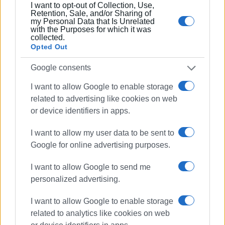
I want to opt-out of Collection, Use,
Είναι ο εκδότης - διευθυντής της Ενημέρωσης.
Retention, Sale, and/or Sharing of
Έχει σπουδάσει και εργαστεί ως μηχανικός και
my Personal Data that Is Unrelated
with the Purposes for which it was
ηλεκτρονικός. Δημοσιογραφεί από τις αρχές της
collected.
δεκαετίας του 1980. Έχει συνεργαστεί με σχεδόν
Opted Out
όλες τις αθηναϊκές εφημερίδες. Διετέλεσε
πρόεδρος του Συνδέσμου Ημερησίων
Google consents
Περιφερειακών Εφημερίδων, τον οποίον
I want to allow Google to enable storage
υπηρέτησε και από τη θέση του γενικού
related to advertising like cookies on web
γραμματέα στο δ.σ. επί οκτώ χρόνια. Πιστεύει
or device identifiers in apps.
πως η ισχυρότερη ιδιότητα του δημοσιογράφου
στην ενημέρωση είναι το ενδιαφέρον του για τα
I want to allow my user data to be sent to
κοινά και στην επικοινωνία η έντιμη και
Google for online advertising purposes.
ανιδιοτελής διαμεσολάβηση.
I want to allow Google to send me
personalized advertising.
Ακολουθήστε το enimerosi στο
Facebook
I want to allow Google to enable storage
related to analytics like cookies on web
Συνδρομητές στο e-paper