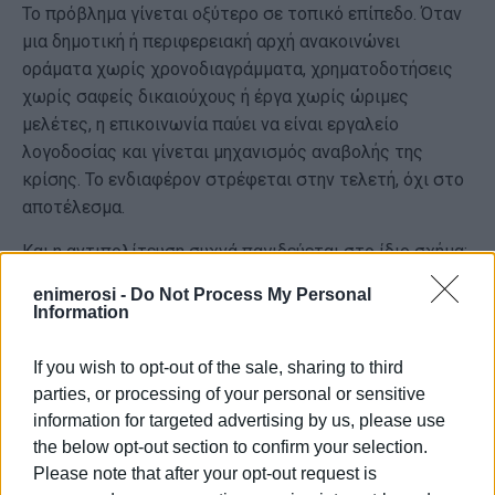
Το πρόβλημα γίνεται οξύτερο σε τοπικό επίπεδο. Όταν
μια δημοτική ή περιφερειακή αρχή ανακοινώνει
οράματα χωρίς χρονοδιαγράμματα, χρηματοδοτήσεις
χωρίς σαφείς δικαιούχους ή έργα χωρίς ώριμες
μελέτες, η επικοινωνία παύει να είναι εργαλείο
λογοδοσίας και γίνεται μηχανισμός αναβολής της
κρίσης. Το ενδιαφέρον στρέφεται στην τελετή, όχι στο
αποτέλεσμα.
Και η αντιπολίτευση συχνά παγιδεύεται στο ίδιο σχήμα:
απαντά με αντι-συμβολισμούς, με εικόνες αγανάκτησης
enimerosi -
Do Not Process My Personal
ή με συνθήματα καταγγελίας. Έτσι ο δημόσιος διάλογος
Information
καταλήγει να μοιάζει με αντιπαράθεση αφηγήσεων όπου
λείπουν τα στοιχεία, οι συγκρίσεις και οι αριθμοί.
If you wish to opt-out of the sale, sharing to third
parties, or processing of your personal or sensitive
Ίσως γι’ αυτό η δυσπιστία απέναντι στους θεσμούς
information for targeted advertising by us, please use
παραμένει ισχυρή. Όχι επειδή λείπουν οι υποσχέσεις,
the below opt-out section to confirm your selection.
αλλά επειδή περισσεύουν οι διατυπώσεις που
Please note that after your opt-out request is
ακούγονται μεγάλες και αφήνουν μικρό αποτύπωμα