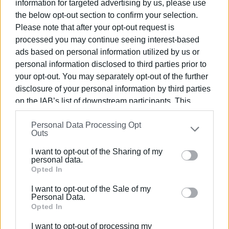
information for targeted advertising by us, please use
the below opt-out section to confirm your selection.
Εμφανίσεις: 187
Please note that after your opt-out request is
processed you may continue seeing interest-based
ads based on personal information utilized by us or
personal information disclosed to third parties prior to
your opt-out. You may separately opt-out of the further
disclosure of your personal information by third parties
on the IAB’s list of downstream participants. This
information may also be disclosed by us to third parties
ΚΩΣΤΑΣ ΣΠΙΓΓΟΣ
Personal Data Processing Opt
on the
IAB’s List of Downstream Participants
that may
Outs
further disclose it to other third parties.
Ο Κωνσταντίνος Χρ. Σπίγγος γεννήθηκε το 1971
στον Πειραιά, μεγάλωσε στο Χαϊδάρι και ζει
I want to opt-out of the Sharing of my
Please note that this website/app uses one or more
personal data.
στην Κέρκυρα. Είναι νευρολόγος, απόφοιτος της
Google services and may gather and store information
Opted In
Ιατρικής Σχολής του ΕΚΠΑ, ενώ ειδικεύτηκε στο
including but not limited to your visit or usage
Ψυχιατρικό Νοσοκομείο Αττικής, στο Γενικό
I want to opt-out of the Sale of my
behaviour. You may click to grant or deny consent to
Personal Data.
Νοσοκομείο Αθηνών «Γεώργιος Γεννηματάς» και
Google and its third-party tags to use your data for
Opted In
στο Ινστιτούτο Νευρολογίας του Λονδίνου. Έχει
below specified purposes in below Google consent
δεκάδες διεθνείς και ελληνικές επιστημονικές
I want to opt-out of processing my