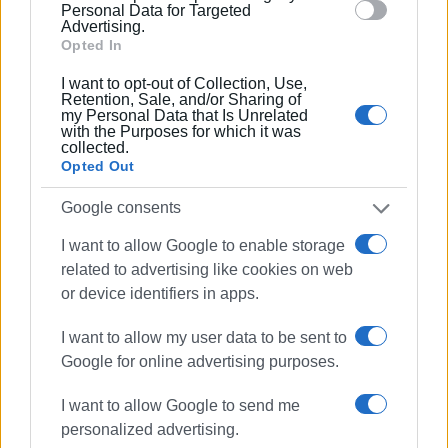
section.
Personal Data for Targeted
δημοσιεύσεις.Συμμετέχει στο καθημερινό
Advertising.
κοινωνικό και πολιτικό γίγνεσθαι με διαλέξεις,
Opted In
άρθρα γνώμης και δημόσιες παρεμβάσεις. Εκτός
I want to opt-out of Collection, Use,
από την παρούσα εβδομαδιαία στήλη, είναι
Retention, Sale, and/or Sharing of
παραγωγός του ραδιοφωνικού ενθέτου
my Personal Data that Is Unrelated
with the Purposes for which it was
«Επισυνάψεις» στον Κύμα FM 90,3 και
collected.
συγγραφέας του δοκίμιου εκλαϊκευμένης
Opted Out
νευροεπιστήμης «Γνωστικός και ψυχικός
εγκέφαλος» (ιδιοέκδοση 2014), της συλλογής
Google consents
έμμετρου και πεζού λόγου «Χρήζεις προστασίας»
I want to allow Google to enable storage
(εκδόσεις ΑΛΔΕ 2018), της συλλογής δοκιμίων
related to advertising like cookies on web
φιλοσοφικού χαρακτήρα «Επισυνάψεις»
or device identifiers in apps.
(ιδιοέκδοση 2019), της ποιητικής συλλογής
«Καλούπια αναπνοών» (ιδιοέκδοση 2021), της
I want to allow my user data to be sent to
ποιητικής συλλογής «Οδηγός ισοβιτών του
Google for online advertising purposes.
φθινοπώρου» (εκδόσεις Carpe Librum 2023) και
του μυθιστορήματος «Εορταστικό Πρόγραμμα»
I want to allow Google to send me
(εκδόσεις Carpe Librum 2025). Επικοινωνία:
personalized advertising.