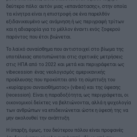
δεύτερο πόλο: αυτόν μιας «επανάστασης», στην οποία
τα κίνητρα είναι η επιστροφή σε ένα παρελθόν
εξιδανικευμένο ως ανάμνηση ή ως περιγραφή τρίτων
και η αδιαφορία για το μέλλον έναντι ενός ζοφερού
παρόντος που έτσι βιώνεται.
Το λαϊκό συναίσθημα που αντιστοιχεί στο βίωμα της
υποτέλειας αποτυπώνεται στις σχετικές μετρήσεις
στις ΗΠΑ από το 2022 και μετά και περιγράφεται ως
vibecession· ένας νεολογισμός αμερικανικής
προέλευσης που προκύπτει από τη σύμπτυξη του
«κυρίαρχου συναισθήματος» (vibes) και της ύφεσης
(recession). Είναι η παραδοξότητα, ως περιγράφεται, οι
οικονομικοί δείκτες να βελτιώνονται, αλλά η ψυχολογία
των ανθρώπων να επιδεινώνεται ώστε η ύφεσή της να
μην ακολουθεί την ανάπτυξη.
Η ύπαρξη, όμως, του δεύτερου πόλου είναι προφανές