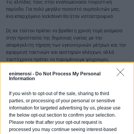
τις ελπίδες τους στην εναπομείνασα τουριστική
περίοδο. Για πολύ μεγάλο ποσοστό συμπολιτών μας,
ένα επερχόμενο lockdown θα ήταν καταστροφικό.
Ως εκ τούτου πρέπει να βρεθεί η χρυσή τομή ανάμεσα
στην προστασία της δημόσιας υγείας με την
απαρέγκλιτη τήρηση των υγειονομικών μέτρων και την
εφαρμογή τακτικών και αυστηρών ελέγχων, αλλά
ταυτόχρονα πρέπει να παραμένουμε ψύχραιμοι,
σταθμίζοντας τα δεδομένα με σύνεση και ρεαλισμό.
Δεν μπορούμε να λαμβάνουμε υπόψη αποκλειστικά τα
enimerosi -
Do Not Process My Personal
Information
αριθμητικά δεδομένα των κρουσμάτων, αλλά είναι
χρήσιμο να γίνονται οι απαραίτητοι συσχετισμοί,
If you wish to opt-out of the sale, sharing to third
ανάλογα με τα πληθυσμιακά κριτήρια, λαμβάνοντας
parties, or processing of your personal or sensitive
υπόψη και τον αριθμό των επισκεπτών, την διακύμανση
information for targeted advertising by us, please use
των επισκεπτών εξωτερικού κλπ.
the below opt-out section to confirm your selection.
Please note that after your opt-out request is
Μέλημα όλων είναι να συνεχίσουμε με υπευθυνότητα
processed you may continue seeing interest-based
και επαγγελματισμό, προκειμένου να ανταποκριθούμε