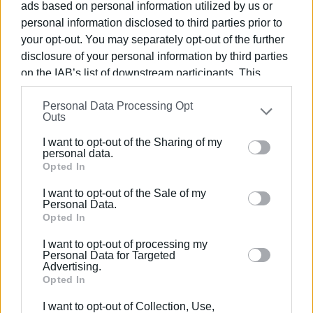
ads based on personal information utilized by us or
στις απαιτήσεις, διαφυλάσσοντας παράλληλα την
personal information disclosed to third parties prior to
δημόσια υγεία και την κοινωνική σταθερότητα του
your opt-out. You may separately opt-out of the further
τόπου μας».
disclosure of your personal information by third parties
on the IAB’s list of downstream participants. This
Στην σύσκεψη συμμετείχαν οι κ.κ Ρόδη Κράτσα-
information may also be disclosed by us to third parties
Τσαγκαροπούλου, Περιφερειάρχης Ιονίων Νήσων,
Personal Data Processing Opt
on the
IAB’s List of Downstream Participants
that may
Αμαλία – Ελένη Αντριώτη, Αντιπεριφερειάρχης
Outs
further disclose it to other third parties.
Κέρκυρας, Κώστας Ζορμπάς, Αντιπεριφερειάρχης
I want to opt-out of the Sharing of my
Κοινωνικής Συνοχής- Δημόσιας Υγείας και
Please note that this website/app uses one or more
personal data.
Απασχόλησης, Αλέξανδρος Αλεξάκης,
Google services and may gather and store information
Opted In
Αντιπεριφερειάρχης Επιχειρηματικότητας και
including but not limited to your visit or usage
I want to opt-out of the Sale of my
Ανταγωνιστικότητας, Νικόλαος Μηλιώτης
behaviour. You may click to grant or deny consent to
Personal Data.
Αντιπεριφερειάρχης Πολιτικής Προστασίας,
Google and its third-party tags to use your data for
Opted In
Παναγιώτης Βαρούχας Αντιδήμαρχος Τουρισμού
below specified purposes in below Google consent
I want to opt-out of processing my
Κεντρικής Κέρκυρας & Διαποντίων Νήσων, Αντρέας
section.
Personal Data for Targeted
Σκούπουρας, Αντιδήμαρχος Κοινωνικής Πολιτικής
Advertising.
Κεντρικής Κέρκυρας & Διαποντίων Νήσων, Νικόλαος
Opted In
Κουρτέσης, Αντιδήμαρχος Τουρισμού Νότιας Κέρκυρας,
I want to opt-out of Collection, Use,
Παναγιώτης Τσιβουράκης, Υποδιευθυντής της