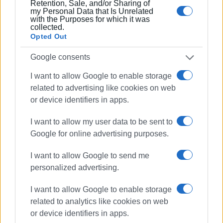
Retention, Sale, and/or Sharing of
Αστυνομικής Διεύθυνσης Κέρκυρας, Βασίλειος Κοντός,
my Personal Data that Is Unrelated
with the Purposes for which it was
εκπρόσωπος HATTA, Κωνσταντίνος Τσουμάνης,
collected.
Προϊστάμενος Διεύθυνσης στην Περιφερειακή
Opted Out
Υπηρεσία Τουρισμού (ΠΥΤ) Ιονίων Νήσων, Χαράλαμπος
Google consents
Βούλγαρης, Πρόεδρος Ένωσης Ξενοδόχων Κέρκυρας,
Δημήτρης Μπακύρας, Διευθυντής ΙΕΚ Τουριστικών
I want to allow Google to enable storage
Επαγγελμάτων Κέρκυρας.
related to advertising like cookies on web
or device identifiers in apps.
Εμφανίσεις: 78
I want to allow my user data to be sent to
Google for online advertising purposes.
Ακολουθήστε το enimerosi στο
Facebook
I want to allow Google to send me
personalized advertising.
Συνδρομητές στο e-paper
I want to allow Google to enable storage
related to analytics like cookies on web
or device identifiers in apps.