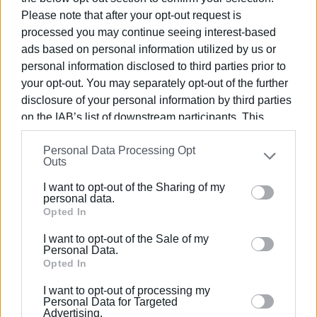
πολύτιμος χρόνος…
Please note that after your opt-out request is
Όλοι γνωρίζουμε ότι ο έγκαιρος προγραμματισμός
processed you may continue seeing interest-based
στην καταπολέμηση των κουνουπιών είναι πολύ
ads based on personal information utilized by us or
σημαντικός για να υπάρξει αποτελεσματικότητα, γι’
personal information disclosed to third parties prior to
αυτό η ΠΙΝ οφείλει να επιδείξει υπευθυνότητα
your opt-out. You may separately opt-out of the further
πράττοντας άμεσα τα αυτονόητα.
disclosure of your personal information by third parties
on the IAB’s list of downstream participants. This
Για τους φορείς,
information may also be disclosed by us to third parties
Personal Data Processing Opt
on the
IAB’s List of Downstream Participants
that may
Σπύρος Χαλικιόπουλος-Πρόεδρος Συνδέσμου
Outs
further disclose it to other third parties.
Ταξιδιωτικών Πρακτόρων Κέρκυρας AOCTA
I want to opt-out of the Sharing of my
Please note that this website/app uses one or more
personal data.
Περικλής Κατσαρός-Πρόεδρος Ομοσπονδίας
Google services and may gather and store information
Opted In
Επιχειρηματιών Τουριστικών Καταλυμάτων Κέρκυρας
including but not limited to your visit or usage
I want to opt-out of the Sale of my
behaviour. You may click to grant or deny consent to
Χαράλαμπος Βούλγαρης - Πρόεδρος Ένωσης
Personal Data.
Google and its third-party tags to use your data for
Opted In
Ξενοδόχων Κκέρκυρας
below specified purposes in below Google consent
I want to opt-out of processing my
Κωνσταντίνος Μουζακίτης - Πρόεδρος Ιονίου
section.
Personal Data for Targeted
Ομοσπονδίας Εμπορίου και Επιχειρηματικότητας
Advertising.