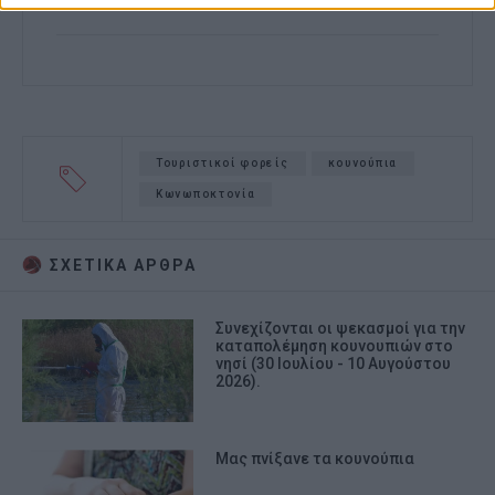
Τουριστικοί φορείς
κουνούπια
Κωνωποκτονία
ΣΧΕΤΙΚA AΡΘΡΑ
Συνεχίζονται οι ψεκασμοί για την
καταπολέμηση κουνουπιών στο
νησί (30 Ιουλίου - 10 Αυγούστου
2026).
Μας πνίξανε τα κουνούπια