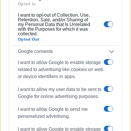
Opted In
Ελισάβετ Σαββάτη - Πρόεδρος Ένωσης
I want to opt-out of Collection, Use,
Διπλωματούχων Ξεναγών Ιονίων Νήσων και Δυτικής
Retention, Sale, and/or Sharing of
Ελλάδας
my Personal Data that Is Unrelated
with the Purposes for which it was
collected.
Βασίλης Βασιλάκης - Πρόεδρος Ένωσης Εστίασης
Opted Out
Κέρκυρας
Google consents
I want to allow Google to enable storage
related to advertising like cookies on web
or device identifiers in apps.
Εμφανίσεις: 90
I want to allow my user data to be sent to
Ακολουθήστε το enimerosi στο
Facebook
Google for online advertising purposes.
I want to allow Google to send me
personalized advertising.
Συνδρομητές στο e-paper
I want to allow Google to enable storage