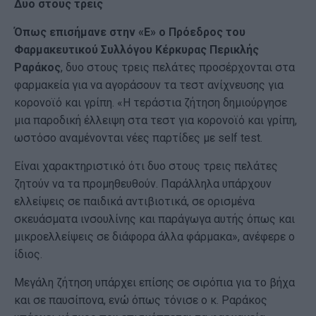
Δυο στους τρεις
Όπως επισήμανε στην «Ε» ο Πρόεδρος του
Φαρμακευτικού Συλλόγου Κέρκυρας Περικλής
Ραράκος
, δυο στους τρεις πελάτες προσέρχονται στα
φαρμακεία για να αγοράσουν τα τεστ ανίχνευσης για
κορονοϊό και γρίπη. «Η τεράστια ζήτηση δημιούργησε
μια παροδική έλλειψη στα τεστ για κορονοϊό και γρίπη,
ωστόσο αναμένονται νέες παρτίδες με self test.
Είναι χαρακτηριστικό ότι δυο στους τρεις πελάτες
ζητούν να τα προμηθευθούν. Παράλληλα υπάρχουν
ελλείψεις σε παιδικά αντιβιοτικά, σε ορισμένα
σκευάσματα ινσουλίνης και παράγωγα αυτής όπως και
μικροελλείψεις σε διάφορα άλλα φάρμακα», ανέφερε ο
ίδιος.
Μεγάλη ζήτηση υπάρχει επίσης σε σιρόπια για το βήχα
και σε παυσίπονα, ενώ όπως τόνισε ο κ. Ραράκος