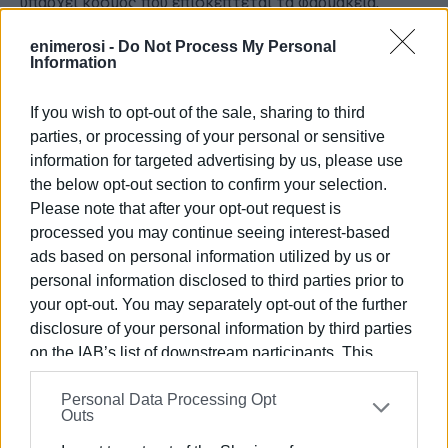
υπάρχει κόσμος που επισκέπτεται τα φαρμακεία,
προκειμένου να «κλείσει» ηλεκτρονικά το ραντεβού
enimerosi -
Do Not Process My Personal
του στο Κέντρο Υγείας πόλης για να εμβολιαστεί κατά
Information
του κορονοϊού. Σε ό,τι αφορά τα αντιγριπικά εμβόλια
επισήμανε ότι υπάρχει διαθεσιμότητα και αρκετοί
If you wish to opt-out of the sale, sharing to third
σπεύδουν έστω και τώρα για να θωρακιστούν κατά της
parties, or processing of your personal or sensitive
γρίπης.
information for targeted advertising by us, please use
the below opt-out section to confirm your selection.
Λίγες απουσίες
Please note that after your opt-out request is
Στο μεταξύ η επιστροφή των μαθητών χθες στα
processed you may continue seeing interest-based
ads based on personal information utilized by us or
σχολεία της Κέρκυρας, μετά την ανάπαυλα των εορτών,
personal information disclosed to third parties prior to
πραγματοποιήθηκε χωρίς ιδιαίτερα προβλήματα,
όπως
your opt-out. You may separately opt-out of the further
τόνισε στην «Ε» ο Περιφερειακός Διευθυντής
disclosure of your personal information by third parties
Εκπαίδευσης Ιονίων Νήσων Πέτρος Αγγελόπουλος.
on the IAB’s list of downstream participants. This
Ωστόσο απουσίες μαθητών και εκπαιδευτικών
information may also be disclosed by us to third parties
καταγράφηκαν στα σχολεία, έστω και σε μονοψήφιο
Personal Data Processing Opt
on the
IAB’s List of Downstream Participants
that may
αριθμό, με άλλους να ταλαιπωρούνται από ιώσεις και
Outs
further disclose it to other third parties.
κορονοϊό και άλλους να μένουν προληπτικά στο σπίτι.