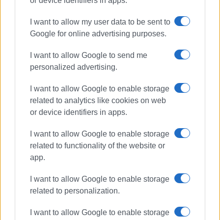
or device identifiers in apps.
ύλης σε έκτακτες ένθετες εκδόσεις για την
εκπαίδευση. Τα έτη 2016 – 2017 υπήρξε
I want to allow my user data to be sent to
διδάσκουσα στο Τμήμα Δημοσιογραφίας
Google for online advertising purposes.
Συντακτών & Ρεπόρτερ του Δημόσιου ΙΕΚ
Κέρκυρας. Εν συνεχεία απασχολήθηκε ως
I want to allow Google to send me
δημοσιογράφος στο Γραφείο Τύπου της
personalized advertising.
Περιφέρειας Ιονίων Νήσων, ενώ από τον Μάιο
I want to allow Google to enable storage
του 2021 εργάζεται στην «Καθημερινή
related to analytics like cookies on web
Ενημέρωση». Είναι μέλος της ΕΣΗΕΜ-Θ από το
or device identifiers in apps.
2007. Μιλάει αγγλικά και γερμανικά, ενώ είναι
έγγαμη με δυο παιδιά.
I want to allow Google to enable storage
related to functionality of the website or
app.
Ακολουθήστε το enimerosi στο
Facebook
I want to allow Google to enable storage
related to personalization.
Συνδρομητές στο e-paper
I want to allow Google to enable storage