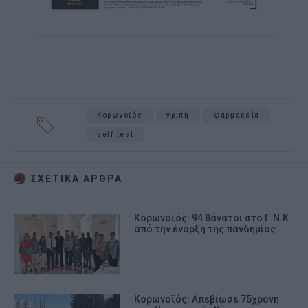
Κορωνοϊός
γρίπη
φαρμακεία
self test
ΣΧΕΤΙΚA AΡΘΡΑ
Κορωνοϊός: 94 θάνατοι στο Γ.Ν.Κ
από την έναρξη της πανδημίας
Κορωνοϊός: Απεβίωσε 75χρονη