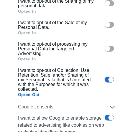
I want to opt-out of the Sharing of my
Please note that this website/app uses one or more
personal data.
Εμφανίσεις: 111
Google services and may gather and store information
Opted In
including but not limited to your visit or usage
I want to opt-out of the Sale of my
behaviour. You may click to grant or deny consent to
Personal Data.
Google and its third-party tags to use your data for
Opted In
below specified purposes in below Google consent
I want to opt-out of processing my
section.
Personal Data for Targeted
Advertising.
Opted In
I want to opt-out of Collection, Use,
ΜΑΡΙΑ ΜΠΑΖΔΡΙΓΙΑΝΝΗ
Retention, Sale, and/or Sharing of
Η Μαρία Μπαζδριγιάννη γεννήθηκε και μεγάλωσε
my Personal Data that Is Unrelated
with the Purposes for which it was
στη Θεσσαλονίκη. Είναι απόφοιτος του Τμήματος
collected.
Δημοσιογραφίας και ΜΜΕ του Αριστοτελείου
Opted Out
Πανεπιστημίου Θεσσαλονίκης. Εργάστηκε ως
Google consents
δημοσιογράφος αρχικά σε περιοδικά της
συμπρωτεύουσας και εν συνεχεία στην
I want to allow Google to enable storage
εφημερίδα «Αγγελιοφόρος» υπηρετώντας το
related to advertising like cookies on web
ελεύθερο ρεπορτάζ, ενώ είχε τον συντονισμό