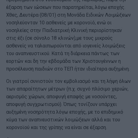
έξαρση των ιώσεων που παρατηρείται, λόγω εποχής.
Χθες, Δευτέρα (08/01) στη Μονάδα Ειδικών Λοιμώξεων
νοσηλεύονταν 10 ασθενείς με κορονοϊό, ενώ οι
νοσηλείες στην Παιδιατρική Κλινική περιορίστηκαν
στις έξι (σε σύνολο 18 κλινών),με τους μικρούς
ασθενείς να ταλαιπωρούνται από ιογενείς λοιμώξεις
του αναπνευστικού. Κατά τη διάρκεια πάντως των
εορτών και δη την εβδομάδα των Χριστουγέννων η
προσέλευση παιδιών στο ΤΕΠ ήταν ιδιαίτερα αυξημένη.
Οι γιατροί συνιστούν τον εμβολιασμό και τη λήψη όλων
των απαραίτητων μέτρων (π.χ. συχνό πλύσιμο χεριών,
αερισμός χώρων, αποφυγή επαφής με νοσούντες,
αποφυγή συγχρωτισμού). Όπως τονίζουν υπάρχει
αυξημένη νοσηρότητα λόγω εποχής, με το επιδημικό
κύμα των αναπνευστικών λοιμώξεων αλλά και του
κορονοϊού και της γρίπης να είναι σε έξαρση.