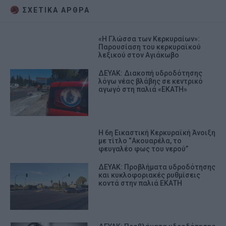
ΣΧΕΤΙΚA AΡΘΡΑ
«Η Γλώσσα των Κερκυραίων»:
Παρουσίαση του κερκυραϊκού
λεξικού στον Αγιάκωβο
ΔΕΥΑΚ: Διακοπή υδροδότησης
λόγω νέας βλάβης σε κεντρικό
αγωγό στη παλιά «ΕΚΑΤΗ»
Η 6η Εικαστική Κερκυραϊκή Άνοιξη
με τίτλο “Ακουαρέλα, το
φευγαλέο φως του νερού”
ΔΕΥΑΚ: Προβλήματα υδροδότησης
και κυκλοφοριακές ρυθμίσεις
κοντά στην παλιά ΕΚΑΤΗ