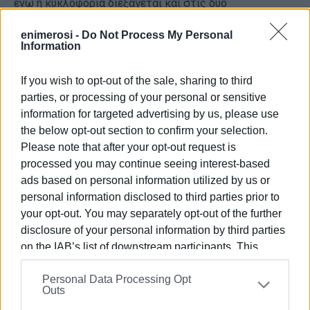
ενώ η κυκλοφορία διεξάγεται και στις δύο
κατευθύνσεις μέσω του εξερχόμενου ρεύματος, το
enimerosi -
Do Not Process My Personal
οποίο λειτουργεί προσωρινά ως οδός διπλής
Information
κατεύθυνσης.
If you wish to opt-out of the sale, sharing to third
Παράλληλα, τροποποιείται η κυκλοφορία στους
parties, or processing of your personal or sensitive
κόμβους Αλυκών και Ποταμού (Σολάρι), όπου δεν
information for targeted advertising by us, please use
επιτρέπονται οι κάθετες διελεύσεις οχημάτων μέχρι
the below opt-out section to confirm your selection.
την ολοκλήρωση των εργασιών.
Please note that after your opt-out request is
Οι οδηγοί καλούνται να κινούνται με μειωμένη
processed you may continue seeing interest-based
ταχύτητα, να ακολουθούν την προσωρινή εργοταξιακή
ads based on personal information utilized by us or
σήμανση και να συμμορφώνονται με τις υποδείξεις των
personal information disclosed to third parties prior to
your opt-out. You may separately opt-out of the further
τροχονόμων που βρίσκονται στην περιοχή.
disclosure of your personal information by third parties
on the IAB’s list of downstream participants. This
information may also be disclosed by us to third parties
Personal Data Processing Opt
on the
IAB’s List of Downstream Participants
that may
Outs
further disclose it to other third parties.