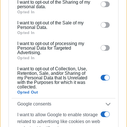
I want to opt-out of the Sharing of my
Please note that this website/app uses one or more
personal data.
Google services and may gather and store information
Opted In
including but not limited to your visit or usage
I want to opt-out of the Sale of my
behaviour. You may click to grant or deny consent to
Personal Data.
Google and its third-party tags to use your data for
Opted In
below specified purposes in below Google consent
I want to opt-out of processing my
section.
Personal Data for Targeted
Advertising.
Opted In
I want to opt-out of Collection, Use,
Η βλάβη στον βόρειο αγωγό τροφοδοσίας της πόλης
Retention, Sale, and/or Sharing of
εξακολουθεί να απαιτεί εργασίες αποκατάστασης, με
my Personal Data that Is Unrelated
with the Purposes for which it was
περιορισμούς στην κυκλοφορία των οχημάτων.
collected.
Opted Out
Google consents
Η βλάβη στον βόρειο αγωγό, ο οποίος τροφοδοτεί
μεγάλο μέρος της πόλης της Κέρκυρας, εκδηλώθηκε
I want to allow Google to enable storage
την Τρίτη και απαιτεί εκτεταμένη επέμβαση συνεργείων
related to advertising like cookies on web