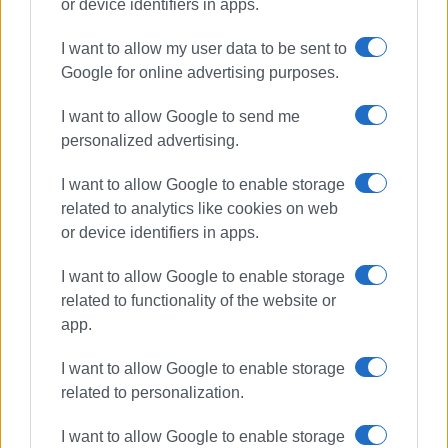
της ΔΕΥΑΚ. Μέχρι αργά το απόγευμα της Τρίτης οι
or device identifiers in apps.
εργασίες συνεχίζονταν, χωρίς να έχει ανακοινωθεί
I want to allow my user data to be sent to
ακόμη ο ακριβής χρόνος πλήρους αποκατάστασης και
Google for online advertising purposes.
επαναφοράς της κυκλοφορίας στην κανονική της
μορφή.
I want to allow Google to send me
personalized advertising.
Εμφανίσεις: 2360
I want to allow Google to enable storage
related to analytics like cookies on web
or device identifiers in apps.
I want to allow Google to enable storage
related to functionality of the website or
app.
ΕΛΕΝΗ ΚΟΡΩΝΑΚΗ
I want to allow Google to enable storage
Εργάζεται στις Εκδόσεις Ενημέρωση από το
related to personalization.
1990 σε θέσεις υψηλής ευθύνης. Ειδικεύεται στις
I want to allow Google to enable storage
δημόσιες σχέσεις, το ελεύθερο και το