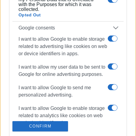
with the Purposes for which it was
collected.
Opted Out
Ακολουθήστε το enimerosi στο
Facebook
Google consents
I want to allow Google to enable storage
Συνδρομητές στο e-paper
related to advertising like cookies on web
or device identifiers in apps.
I want to allow my user data to be sent to
Google for online advertising purposes.
I want to allow Google to send me
personalized advertising.
I want to allow Google to enable storage
related to analytics like cookies on web
or device identifiers in apps.
CONFIRM