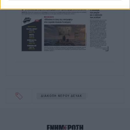
I want to allow Google to enable storage
related to functionality of the website or
app.
I want to allow Google to enable storage
related to personalization.
I want to allow Google to enable storage
related to security, including
authentication functionality and fraud
prevention, and other user protection.
ΔΙΑΚΟΠΗ ΝΕΡΟΥ ΔΕΥΑΚ