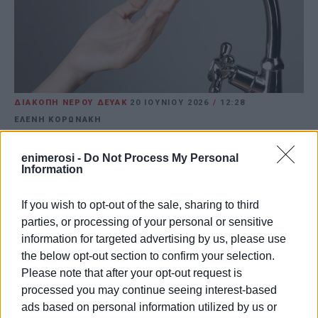
ΔΙΑΚΟΠΗ ΝΕΡΟΥ ΔΕΥΑΚ
20 ΙΟΥΝΊΟΥ 2026
/
12:28
ΕΛΕΝΗ ΚΟΡΩΝΑΚΗ
Συνεργείο της επιχείρησης επιχειρεί ήδη στο
enimerosi -
Do Not Process My Personal
σημείο για την άμεση αποκατάσταση του
Information
προβλήματος.
If you wish to opt-out of the sale, sharing to third
ΚΕΡΚΥΡΑ. Έκτακτη διακοπή υδροδότησης σημειώθηκε το πρωί του
parties, or processing of your personal or sensitive
Σαββάτου, στο κέντρο της πόλης λόγω βλάβης που παρουσιάστηκε σε
information for targeted advertising by us, please use
δευτερεύοντα αγωγό του δικτύου ύδρευσης της ΔΕΥΑ Κέρκυρας στην
the below opt-out section to confirm your selection.
Πολ. Κωνσταντά στα Λύκεια. Τεχνικό συνεργείο της επιχείρησης
Please note that after your opt-out request is
βρίσκεται ήδη στο σημείο και εκτελεί τις απαραίτητες εργασίες για
processed you may continue seeing interest-based
την άμεση επιδιόρθωση της ζημιάς.
ads based on personal information utilized by us or