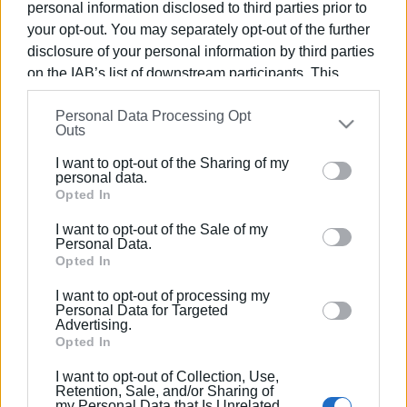
personal information disclosed to third parties prior to
Σύμφωνα με τις εκτιμήσεις της ΔΕΥΑΚ, η ομαλή ροή του νερού και η
your opt-out. You may separately opt-out of the further
πλήρης επαναφορά της υδροδότησης στις πληγείσες περιοχές
disclosure of your personal information by third parties
αναμένεται να έχουν ολοκληρωθεί
μέχρι τις 13:30
.
on the IAB’s list of downstream participants. This
Εμφανίσεις: 7562
information may also be disclosed by us to third parties
Personal Data Processing Opt
on the
IAB’s List of Downstream Participants
that may
Outs
further disclose it to other third parties.
I want to opt-out of the Sharing of my
Please note that this website/app uses one or more
personal data.
Google services and may gather and store information
Opted In
including but not limited to your visit or usage
I want to opt-out of the Sale of my
behaviour. You may click to grant or deny consent to
Personal Data.
Google and its third-party tags to use your data for
Opted In
below specified purposes in below Google consent
ΕΛΕΝΗ ΚΟΡΩΝΑΚΗ
I want to opt-out of processing my
section.
Personal Data for Targeted
Εργάζεται στις Εκδόσεις Ενημέρωση από το
Advertising.
1990 σε θέσεις υψηλής ευθύνης. Ειδικεύεται στις
Opted In
δημόσιες σχέσεις, το ελεύθερο και το
I want to opt-out of Collection, Use,
καλλιτεχνικό ρεπορτάζ.
Retention, Sale, and/or Sharing of
my Personal Data that Is Unrelated