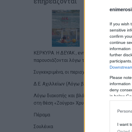
επηρεάζονται
enimerosi
If you wish 
sensitive in
confirm you
continue se
information 
ΚΕΡΚΥΡΑ. Η ΔΕΥΑΚ , ενημερώνει τους καταν
further disc
παρουσιάζονται λόγω τεχνικών βλαβών.
participants
Downstream 
Συγκεκριμένα, οι περιοχές που επηρεάζονται α
Please note
Δ.Ε. Αχιλλείων (Λόγω βλάβης ρεύματος)
information 
deny consent
Λόγω διακοπής και βλάβης στην παροχή ηλεκ
in below Go
στη θέση «Ζούγρα» Χρυσηίδας, παρατηρούντα
Persona
Πέραμα
I want t
Σουλέικα
Opted 