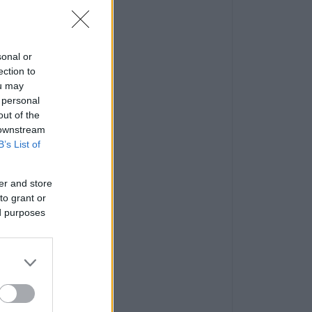
sonal or
ection to
ou may
 personal
out of the
 downstream
B’s List of
er and store
to grant or
ed purposes