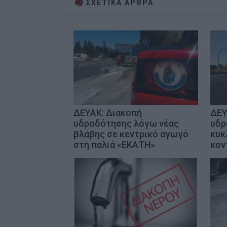
ΣΧΕΤΙΚA AΡΘΡΑ
ΔΕΥΑΚ: Διακοπή
ΔΕΥ
υδροδότησης λόγω νέας
υδρ
βλάβης σε κεντρικό αγωγό
κυκ
στη παλιά «ΕΚΑΤΗ»
κον