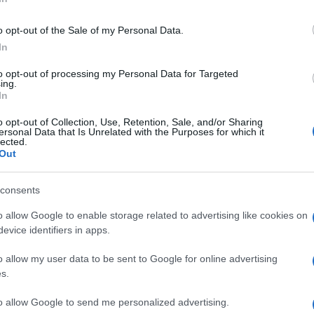
o opt-out of the Sale of my Personal Data.
In
κεντρικό αγωγό ύδρευσης, συγκεκριμένα στο ύψος
to opt-out of processing my Personal Data for Targeted
ing.
την ομαλή υδροδότηση αντιμετωπίζουν οι Τοπικές
In
o opt-out of Collection, Use, Retention, Sale, and/or Sharing
ersonal Data that Is Unrelated with the Purposes for which it
μεία και καταβάλλεται κάθε δυνατή προσπάθεια για
lected.
ών και την επαναφορά της υδροδότησης.
Out
ών για την προσωρινή ταλαιπωρία.
consents
o allow Google to enable storage related to advertising like cookies on
evice identifiers in apps.
o allow my user data to be sent to Google for online advertising
s.
εις Ενημέρωση από το 1990 σε θέσεις υψηλής
to allow Google to send me personalized advertising.