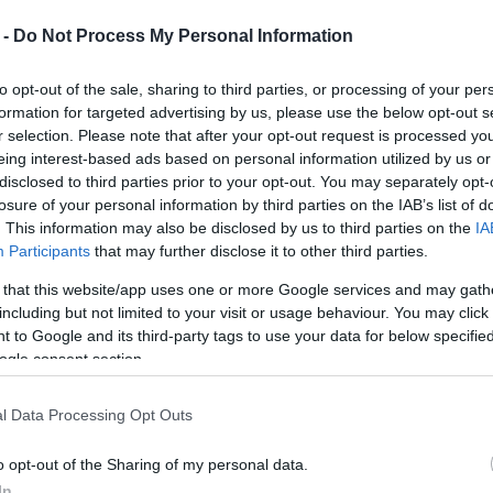
 -
Do Not Process My Personal Information
to opt-out of the sale, sharing to third parties, or processing of your per
formation for targeted advertising by us, please use the below opt-out s
r selection. Please note that after your opt-out request is processed y
eing interest-based ads based on personal information utilized by us or
disclosed to third parties prior to your opt-out. You may separately opt-
αλωτές για έκτακτα προβλήματα υδροδότησης που
losure of your personal information by third parties on the IAB’s list of
. This information may also be disclosed by us to third parties on the
IA
Participants
that may further disclose it to other third parties.
νά ενότητα είναι οι εξής:
 that this website/app uses one or more Google services and may gath
including but not limited to your visit or usage behaviour. You may click 
 to Google and its third-party tags to use your data for below specifi
τρικού ρεύματος στις γεωτρήσεις που βρίσκονται
ogle consent section.
ι προβλήματα υδροδότησης στις περιοχές:
l Data Processing Opt Outs
o opt-out of the Sharing of my personal data.
In