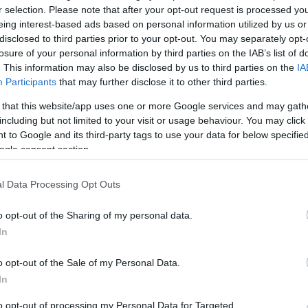
α μεσάνυχτα απαγορεύεται η
r selection. Please note that after your opt-out request is processed y
υκλοφορία πολιτών και οχημάτων σε
eing interest-based ads based on personal information utilized by us or
οστατευόμενες περιοχές.
disclosed to third parties prior to your opt-out. You may separately opt-
losure of your personal information by third parties on the IAB’s list of
. This information may also be disclosed by us to third parties on the
IA
ι υπηρεσίες Πολιτικής Προστασίας και όλοι οι
Participants
that may further disclose it to other third parties.
Ιουλίου, καθώς σύμφωνα με τον ημερήσιο χάρτη
 that this website/app uses one or more Google services and may gath
κή Ενότητα Κέρκυρας βρίσκεται στην κατηγορία 3,
including but not limited to your visit or usage behaviour. You may click 
 πυρκαγιάς.
 to Google and its third-party tags to use your data for below specifi
ogle consent section.
αι σε εφαρμογή η απόφαση του Αντιπεριφερειάρχη
αραμονής και κυκλοφορίας προσώπων και οχημάτων
l Data Processing Opt Outs
ρκα και άλση, από τις 13:00 έως τις 23:59 του
o opt-out of the Sharing of my personal data.
In
Ίσσου (Αμμοθίνες Κορισσίων), το δάσος Αγίου
o opt-out of the Sale of my Personal Data.
εοφύλακτος της Τοπικής Κοινότητας Παυλιάνων.
In
ν Νήσων, τη νήσο Λαζαρέτο, το Κομπίτσι, τους
to opt-out of processing my Personal Data for Targeted