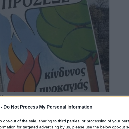
ΚΗ
ότητας τίθενται το Σάββατο 4
 -
Do Not Process My Personal Information
ής Προστασίας στην Κέρκυρα, καθώς
to opt-out of the sale, sharing to third parties, or processing of your per
άς κατατάσσεται στην κατηγορία 3
formation for targeted advertising by us, please use the below opt-out s