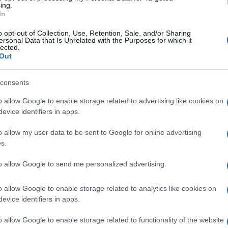
ing.
ιος Παντελεήμων της Τοπικής Κοινότητας Κάτω
In
o opt-out of Collection, Use, Retention, Sale, and/or Sharing
ersonal Data that Is Unrelated with the Purposes for which it
 νήσους Παναγία και Άγιος Νικόλαος.
lected.
Out
να συμμορφωθούν με τα μέτρα, αποφεύγοντας κάθε
καγιά, ενώ υπενθυμίζουν ότι η παραβίαση της
consents
ικητικές και ποινικές κυρώσεις. Οι πολίτες
o allow Google to enable storage related to advertising like cookies on
Πυροσβεστική σε περίπτωση που αντιληφθούν καπνό
evice identifiers in apps.
o allow my user data to be sent to Google for online advertising
s.
to allow Google to send me personalized advertising.
εις Ενημέρωση από το 1990 σε θέσεις υψηλής
o allow Google to enable storage related to analytics like cookies on
στις δημόσιες σχέσεις, το ελεύθερο και το
evice identifiers in apps.
ζ.
o allow Google to enable storage related to functionality of the website