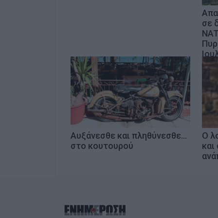
Απα
σε 
NAT
Πυρ
Ιου
Αυξάνεσθε και πληθύνεσθε...
Ο λ
στο κουτουρού
και
ανά