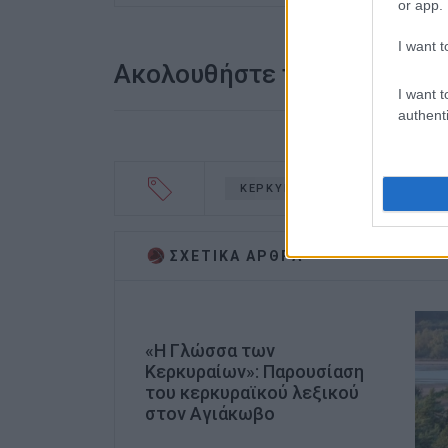
or app.
I want t
Ακολουθήστε το enimerosi
I want t
authenti
ΚΕΡΚΥΡΑ
ΠΟΛΙΤΙΚΗ ΠΡΟΣ
ΣΧΕΤΙΚA AΡΘΡΑ
«Η Γλώσσα των
Κερκυραίων»: Παρουσίαση
του κερκυραϊκού λεξικού
στον Αγιάκωβο