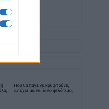
κή
Που θα πάνε να κρυφτούνε,
έλα,
αν έχει μείνει λίγο φιλότιμο;