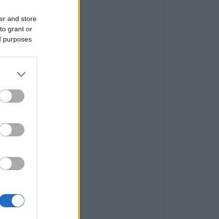
er and store
to grant or
ed purposes