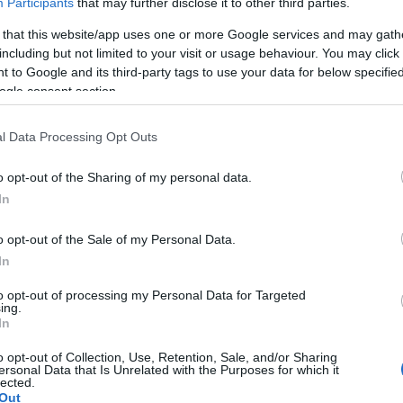
Participants
that may further disclose it to other third parties.
ιας μίσθωσης η τουριστική προσφορά αυξάνεται με
 that this website/app uses one or more Google services and may gath
 σε ολόκληρο το νησί καταγράφονταν 11.045
including but not limited to your visit or usage behaviour. You may click 
κλίνες. Το 2023 ο αριθμός είχε ανέλθει σε 14.945
 to Google and its third-party tags to use your data for below specifi
ς τρία χρόνια προστέθηκαν περίπου 3.900 νέα
ogle consent section.
περισσότερες από 4.300 κλίνες ετησίως μόνο από τη
όχων ανέφερε το 2025 ότι στην Κέρκυρα
l Data Processing Opt Outs
 καταλύματα βραχυχρόνιας μίσθωσης με
ξημένος κατά περισσότερο από 70% μέσα σε μία
o opt-out of the Sharing of my personal data.
In
 ξενοδοχειακές μονάδες ούτε τις επεκτάσεις
o opt-out of the Sale of my Personal Data.
ματική αύξηση της συνολικής τουριστικής
In
όνα αυτή δύσκολα συμβιβάζεται με την άποψη ότι η
to opt-out of processing my Personal Data for Targeted
ης της απέναντι αλβανικής ακτής. Αντίθετα,
ing.
In
 ένταση στον τουρισμό του νησιού.
o opt-out of Collection, Use, Retention, Sale, and/or Sharing
ό ερώτημα: ποιος υπολογίζει αν οι υποδομές της
ersonal Data that Is Unrelated with the Purposes for which it
κλίνες; Το σχέδιο του νέου Ειδικού Χωροταξικού
lected.
Out