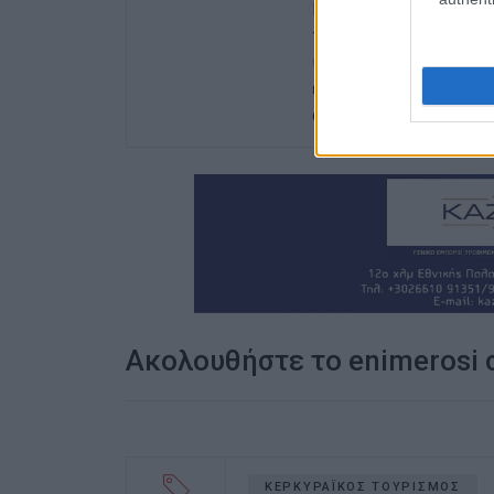
Περιφερειακών Εφημερ
του γενικού γραμματέα
ισχυρότερη ιδιότητα 
ενδιαφέρον του για τα 
ανιδιοτελής διαμεσολ
Ακολουθήστε το enimerosi
ΚΕΡΚΥΡΑΪΚΟΣ ΤΟΥΡΙΣΜΟΣ