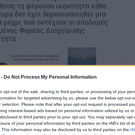
θεση τη φέρουσα ικανότητα κάθε
υρα δεν έχει δημοσιοποιηθεί μια
ά μέχρι πού αντέχουν οι υποδομές
ημένος Φορέας Διαχείρισης
τητα.
 -
Do Not Process My Personal Information
αλαμβάνει ότι «ο τουρισμός φεύγει για την
to opt-out of the sale, sharing to third parties, or processing of your per
formation for targeted advertising by us, please use the below opt-out s
α διαφορετική πραγματικότητα. Η τουριστική
r selection. Please note that after your opt-out request is processed y
ρικνώνεται, αλλά εξακολουθεί να αυξάνεται με
eing interest-based ads based on personal information utilized by us or
έον αν θα έρθουν περισσότεροι επισκέπτες, αλλά
disclosed to third parties prior to your opt-out. You may separately opt-
το νησί.
losure of your personal information by third parties on the IAB’s list of
. This information may also be disclosed by us to third parties on the
IA
η Ξενοδόχων, επικαλούμενη δεδομένα του ΙΝΣΕΤΕ,