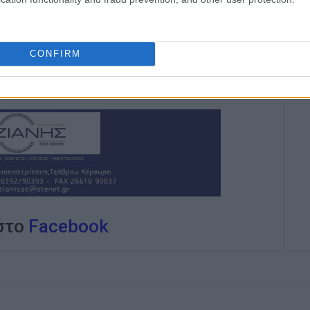
ίδων, τον οποίον υπηρέτησε και από τη θέση
 στο δ.σ. επί οκτώ χρόνια. Πιστεύει πως η
του δημοσιογράφου στην ενημέρωση είναι το
CONFIRM
κοινά και στην επικοινωνία η έντιμη και
άβηση.
 στο
Facebook