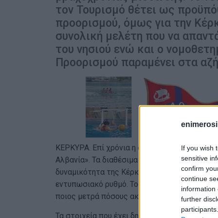
τον Τουρισμό θέτει ως προϋπό
προορισμού, όμως για την Κέρκ
συνολική μελέτη που να απαντ
του νησιού ενώ και ο νομοθετ
Προορισμού παραμένει στα αζή
enimerosi
ΚΕΡΚΥΡΑ. Επί χρόνια η δημόσια συζήτηση επαν
If you wish 
sensitive in
Αλβανία». Τα διαθέσιμα στοιχεία δείχνουν μι
confirm you
δυναμικότητα της Κέρκυρας όχι μόνο δεν συρ
continue se
εντυπωσιακό ρυθμό. Το ερώτημα δεν είναι πλ
information 
ποιος μετρά πόσους ακόμη μπορεί να αντέξει 
further disc
participants
Τα στοιχεία που έχει δημοσιοποιήσει η Ένωσ