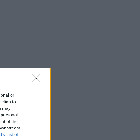
sonal or
ection to
ou may
 personal
out of the
 downstream
B’s List of