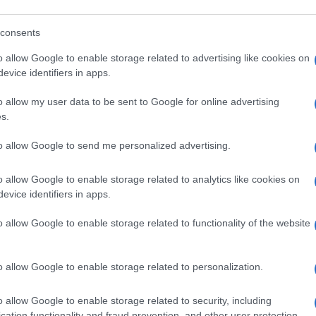
 αριθμητικό όριο τουριστικών κλινών για την
ιοχές υψηλής έως πολύ υψηλής τουριστικής
consents
ική τουριστική ανάπτυξη πρέπει να αξιολογείται με
 στοιχεία της φέρουσας ικανότητας θεωρούνται η
o allow Google to enable storage related to advertising like cookies on
ύδρευσης και αποχέτευσης, η διαχείριση
evice identifiers in apps.
ακές υποδομές, καθώς και η προστασία του φυσικού
o allow my user data to be sent to Google for online advertising
 Χωροταξικό, ωστόσο, δεν υπολογίζει τη φέρουσα
s.
ικά Πολεοδομικά Σχέδια, στις Ειδικές
 περιβαλλοντικές αδειοδοτήσεις για να
to allow Google to send me personalized advertising.
ς.
o allow Google to enable storage related to analytics like cookies on
evice identifiers in apps.
o allow Google to enable storage related to functionality of the website
ΗΣ
υθυντής της Ενημέρωσης. Έχει σπουδάσει και
o allow Google to enable storage related to personalization.
ς και ηλεκτρονικός. Δημοσιογραφεί από τις
ου 1980. Έχει συνεργαστεί με σχεδόν όλες τις
o allow Google to enable storage related to security, including
. Διετέλεσε πρόεδρος του Συνδέσμου Ημερησίων
cation functionality and fraud prevention, and other user protection.