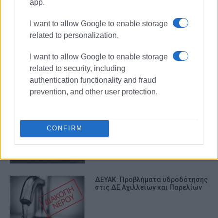
app.
ΔΙΑΚΟΠΗ ΝΕΡΟΥ
I want to allow Google to enable storage
related to personalization.
ΣΧΕΤΙΚA AΡΘΡΑ
I want to allow Google to enable storage
ΔΕΥΑΚ: Διακοπή υδροδότησης
related to security, including
λόγω νέας βλάβης σε κεντρικό
authentication functionality and fraud
αγωγό στη παλιά «ΕΚΑΤΗ»
prevention, and other user protection.
ΔΕΥΑΚ: Προβλήματα υδροδότησης
CONFIRM
και κυκλοφοριακές ρυθμίσεις
κοντά στην παλιά ΕΚΑΤΗ
ΔΕΥΑΚ: Προβλήματα υδροδότησης
στις ΔΕ Αχιλλείων και Παρελίων