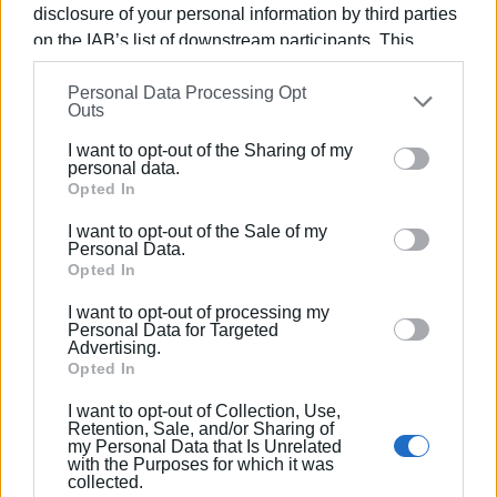
disclosure of your personal information by third parties
Εργάζεται στις Εκδόσεις Ενημέρωση από το
on the IAB’s list of downstream participants. This
1990 σε θέσεις υψηλής ευθύνης. Ειδικεύεται στις
information may also be disclosed by us to third parties
δημόσιες σχέσεις, το ελεύθερο και το
Personal Data Processing Opt
on the
IAB’s List of Downstream Participants
that may
καλλιτεχνικό ρεπορτάζ.
Outs
further disclose it to other third parties.
I want to opt-out of the Sharing of my
Please note that this website/app uses one or more
personal data.
Google services and may gather and store information
Opted In
Ακολουθήστε το enimerosi στο
Facebook
including but not limited to your visit or usage
I want to opt-out of the Sale of my
behaviour. You may click to grant or deny consent to
Personal Data.
Google and its third-party tags to use your data for
Opted In
Συνδρομητές στο e-paper
below specified purposes in below Google consent
I want to opt-out of processing my
section.
Personal Data for Targeted
Advertising.
Opted In
I want to opt-out of Collection, Use,
Retention, Sale, and/or Sharing of
my Personal Data that Is Unrelated
with the Purposes for which it was
collected.