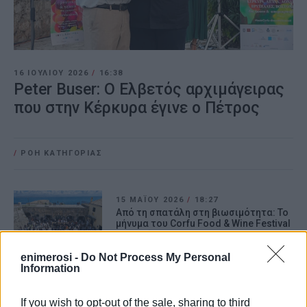
16 ΙΟΥΛΊΟΥ 2026
/
16:38
Peter Buser: Ο Ελβετός αρχιμάγειρας
που στην Κέρκυρα έγινε ο Πέτρος
/
ΡΟΗ ΚΑΤΗΓΟΡΙΑΣ
15 ΜΑΪ́ΟΥ 2026
/
18:27
Από τη σπατάλη στη βιωσιμότητα: Το
μήνυμα του Corfu Food & Wine Festival
στην Κέρκυρα
enimerosi -
Do Not Process My Personal
Information
25 ΜΑΪ́ΟΥ 2024
/
18:05
Με επιτυχία έγινε το masterclass
Σερβικής κουζίνας του Σεφ Ίβο
If you wish to opt-out of the sale, sharing to third