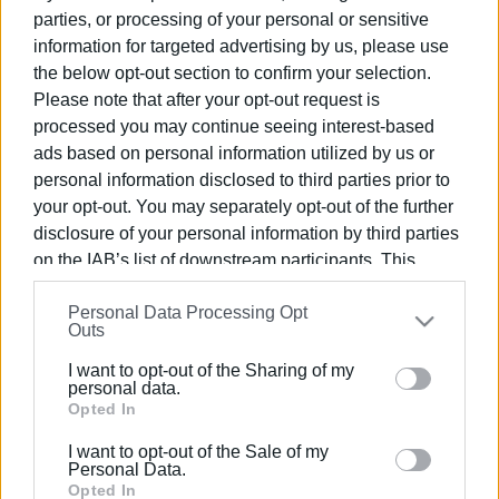
Άντριτς (photos)
parties, or processing of your personal or sensitive
information for targeted advertising by us, please use
the below opt-out section to confirm your selection.
24 ΜΑΪ́ΟΥ 2024
/
12:43
"Oι Σέρβοι στην Κέρκυρα"
Please note that after your opt-out request is
processed you may continue seeing interest-based
ads based on personal information utilized by us or
personal information disclosed to third parties prior to
23 ΜΑΪ́ΟΥ 2024
/
14:57
your opt-out. You may separately opt-out of the further
Εκδήλωση «Μανιτάρι, καρπός του
δάσους, ελιξίριο υγείας»
disclosure of your personal information by third parties
on the IAB’s list of downstream participants. This
information may also be disclosed by us to third parties
23 ΜΑΪ́ΟΥ 2023
/
17:54
Personal Data Processing Opt
on the
IAB’s List of Downstream Participants
that may
Γαστρονομικό Φεστιβάλ Κέρκυρας
Outs
2023- Γεύσου την μουσική
further disclose it to other third parties.
I want to opt-out of the Sharing of my
Please note that this website/app uses one or more
personal data.
Google services and may gather and store information
Opted In
09 ΦΕΒΡΟΥΑΡΊΟΥ 2023
/
09:10
Ατραξιόν για τους τουρίστες οι
including but not limited to your visit or usage
I want to opt-out of the Sale of my
«θησαυροί» της κερκυραϊκής γης
behaviour. You may click to grant or deny consent to
Personal Data.
Google and its third-party tags to use your data for
Opted In