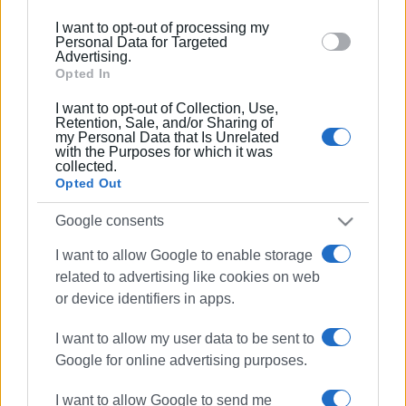
below specified purposes in below Google consent
20 ΙΑΝΟΥΑΡΊΟΥ 2023
/
12:31
I want to opt-out of processing my
section.
Συνάντηση της Οργανωτικής
Personal Data for Targeted
Επιτροπής του 5ου Γαστρονομικού
Advertising.
Φεστιβάλ Κέρκυρας (20-28 Μαΐου
Opted In
2023) - (Video)
I want to opt-out of Collection, Use,
Retention, Sale, and/or Sharing of
my Personal Data that Is Unrelated
02 ΔΕΚΕΜΒΡΊΟΥ 2022
/
15:29
with the Purposes for which it was
Οι τοπικές κουζίνες θερμαίνουν την
collected.
οικονομία της φιλοξενίας
Opted Out
Google consents
26 ΣΕΠΤΕΜΒΡΊΟΥ 2022
/
17:34
Ολοκληρώθηκαν οι εκδηλώσεις στο
I want to allow Google to enable storage
Corfu Food -Wine festival
related to advertising like cookies on web
or device identifiers in apps.
23 ΣΕΠΤΕΜΒΡΊΟΥ 2022
/
12:14
I want to allow my user data to be sent to
Όλα έτοιμα για το Γαστρονομικό
Φεστιβάλ Κέρκυρας!
Google for online advertising purposes.
I want to allow Google to send me