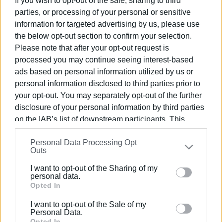
If you wish to opt-out of the sale, sharing to third
κινηματογράφου 2025 – Δείτε όλο το
πρόγραμμα
parties, or processing of your personal or sensitive
information for targeted advertising by us, please use
the below opt-out section to confirm your selection.
05 ΙΑΝΟΥΑΡΊΟΥ 2025
/
16:50
Please note that after your opt-out request is
«Υπάρχω» και «Βαϊάνα 2» στον Ορφέα
processed you may continue seeing interest-based
ads based on personal information utilized by us or
personal information disclosed to third parties prior to
11 NOV 2024
/
15:28
your opt-out. You may separately opt-out of the further
Θα ξανανοίξει ο Ορφέας
disclosure of your personal information by third parties
on the IAB’s list of downstream participants. This
information may also be disclosed by us to third parties
07 ΙΟΥΝΊΟΥ 2024
/
16:09
Personal Data Processing Opt
on the
IAB’s List of Downstream Participants
that may
Outs
Κινηματογραφικές καλοκαιρινές
further disclose it to other third parties.
Παρασκευές στη Μαρίνα Γουβιών!
I want to opt-out of the Sharing of my
Please note that this website/app uses one or more
personal data.
Google services and may gather and store information
Opted In
17 ΙΟΥΛΊΟΥ 2023
/
13:33
including but not limited to your visit or usage
Δωρεάν θερινό σινεμά και φέτος σε
I want to opt-out of the Sale of my
περιοχές του Δήμου Κεντρ. Κέρκυρας
behaviour. You may click to grant or deny consent to
Personal Data.
Google and its third-party tags to use your data for
Opted In