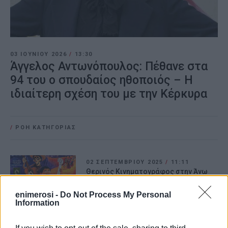
03 ΙΟΥΝΊΟΥ 2026
/
13:30
Άγγελος Αντωνόπουλος: Πέθανε στα
94 του ο σπουδαίος ηθοποιός – Η
ιδιαίτερη σχέση του με την Κέρκυρα
/
ΡΟΗ ΚΑΤΗΓΟΡΙΑΣ
02 ΣΕΠΤΕΜΒΡΊΟΥ 2025
/
11:11
Θερινός Κινηματογράφος στην Άνω
Κορακιάνα!
enimerosi -
Do Not Process My Personal
Information
21 ΙΟΥΛΊΟΥ 2025
/
16:09
Σαν Παλιό Σινεμά.. Θερινές βραδιές