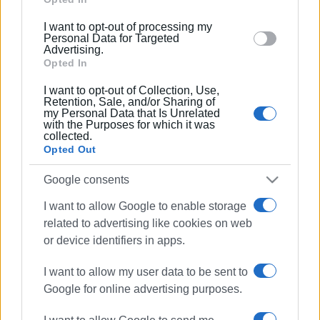
below specified purposes in below Google consent
I want to opt-out of processing my
03 ΜΑΪ́ΟΥ 2022
/
15:28
section.
Personal Data for Targeted
«Η αθέατη κινηματογραφική όψη της
Advertising.
Κέρκυρας» στη Δημόσια Κεντρική
Opted In
Βιβλιοθήκη Κέρκυρας
I want to opt-out of Collection, Use,
Retention, Sale, and/or Sharing of
05 ΑΥΓΟΎΣΤΟΥ 2021
/
13:45
my Personal Data that Is Unrelated
«Σαν παλιό σινεμά 2»: Το πρόγραμμα
with the Purposes for which it was
υπαίθριων προβολών στην Κέρκυρα
collected.
Opted Out
Google consents
04 ΑΥΓΟΎΣΤΟΥ 2021
/
22:53
Σαν Παλιό Σινεμά - Πλατεία
Τεμπλονίου: «Αναζητώντας τον
I want to allow Google to enable storage
Χέντριξ»
related to advertising like cookies on web
or device identifiers in apps.
21 NOV 2020
/
11:23
I want to allow my user data to be sent to
Η Περιφέρεια Ιονίων Νήσων αποκτά
το δικό της Film Office
Google for online advertising purposes.